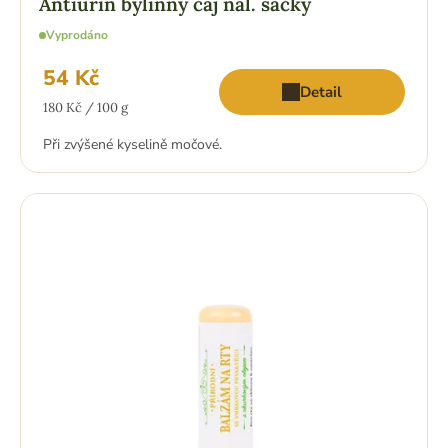
Antiurin bylinný čaj nál. sáčky
Vyprodáno
54 Kč
Detail
Měrná
180 Kč / 100 g
cena:
Při zvýšené kyselině močové.