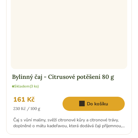
Bylinný čaj - Citrusové potěšení 80 g
Skladem
(3 ks)
161 Kč
Do košíku
Měrná
230 Kč / 100 g
cena:
Čaj s vůní maliny, svěží citronové kůry a citronové trávy,
doplněné o mátu kadeřavou, která dodává čaji příjemnou,...