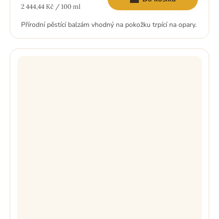
Měrná
2 444,44 Kč / 100 ml
cena:
Přírodní pěstící balzám vhodný na pokožku trpící na opary.