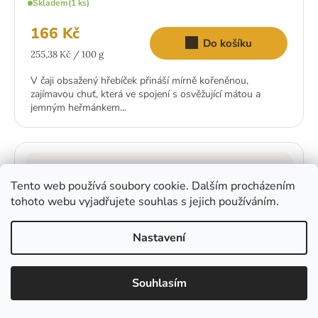
Skladem
(1 ks)
166 Kč
Do košíku
Měrná
255,38 Kč / 100 g
cena:
V čaji obsažený hřebíček přináší mírně kořeněnou,
zajímavou chuť, která ve spojení s osvěžující mátou a
jemným heřmánkem...
Tento web používá soubory cookie. Dalším procházením
tohoto webu vyjadřujete souhlas s jejich používáním.
Nastavení
Souhlasím