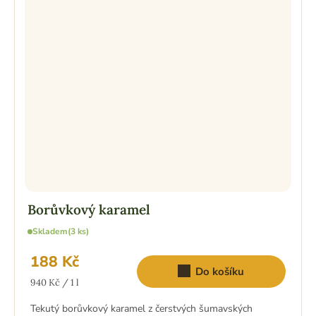
Borůvkový karamel
Skladem
(3 ks)
188 Kč
Do košíku
Měrná
940 Kč / 1 l
cena:
Tekutý borůvkový karamel z čerstvých šumavských