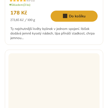
5,0 (1)
hodnocení
Skladem
(3 ks)
produktu
je
178 Kč
5,0
Do košíku
z
Měrná
5
273,85 Kč / 100 g
hvězdiček.
cena:
Ty nejchutnější květy bylinek v jednom spojení. Ibišek
dodává jemně kyselý nádech, lípa přináší sladkost, chrpa
jemnou...