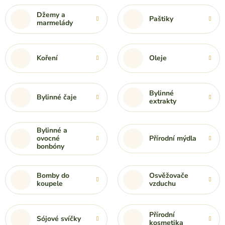
Džemy a
Paštiky
marmelády
Koření
Oleje
Bylinné
Bylinné čaje
extrakty
Bylinné a
ovocné
Přírodní mýdla
bonbóny
Bomby do
Osvěžovače
koupele
vzduchu
Přírodní
Sójové svíčky
kosmetika