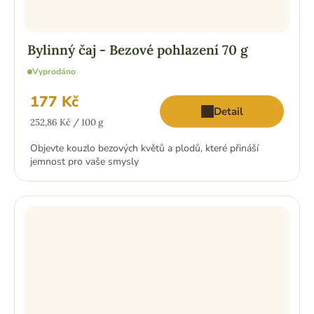
Bylinný čaj - Bezové pohlazení 70 g
Vyprodáno
177 Kč
Detail
Měrná
252,86 Kč / 100 g
cena:
Objevte kouzlo bezových květů a plodů, které přináší
jemnost pro vaše smysly