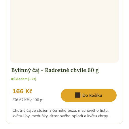
Bylinný čaj - Radostné chvíle 60 g
Skladem
(1 ks)
166 Kč
Do košíku
Měrná
276,67 Kč / 100 g
cena:
Chutný čaj Je složen z černého bezu, malinového listu,
květu lípy, meduňky, citronového oplodí a květu chrpy.