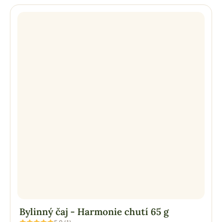
Bylinný čaj - Harmonie chutí 65 g
Průměrné