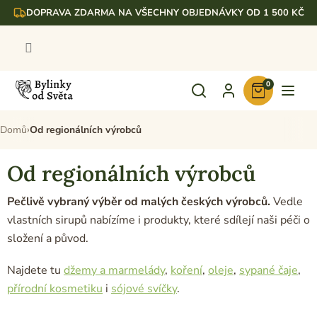
Přejít
DOPRAVA ZDARMA NA VŠECHNY OBJEDNÁVKY OD 1 500 KČ
na
obsah
0
Nákupní
košík
Domů
Od regionálních výrobců
Od regionálních výrobců
Pečlivě vybraný výběr od malých českých výrobců.
Vedle
vlastních sirupů nabízíme i produkty, které sdílejí naši péči o
složení a původ.
Najdete tu
džemy a marmelády
,
koření
,
oleje
,
sypané čaje
,
přírodní kosmetiku
i
sójové svíčky
.