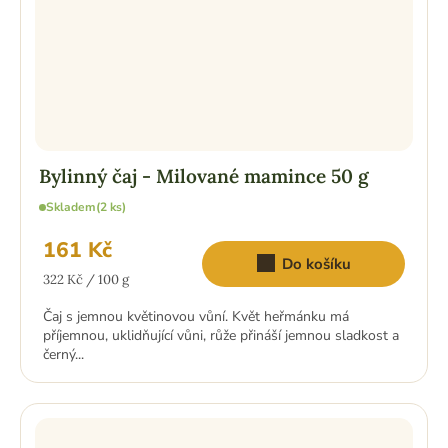
Bylinný čaj - Milované mamince 50 g
Skladem
(2 ks)
161 Kč
Do košíku
Měrná
322 Kč / 100 g
cena:
Čaj s jemnou květinovou vůní. Květ heřmánku má
příjemnou, uklidňující vůni, růže přináší jemnou sladkost a
černý...