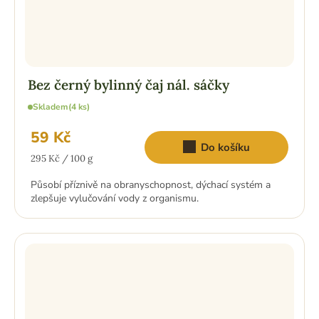
Bez černý bylinný čaj nál. sáčky
Skladem
(4 ks)
59 Kč
Do košíku
Měrná
295 Kč / 100 g
cena:
Působí příznivě na obranyschopnost, dýchací systém a
zlepšuje vylučování vody z organismu.