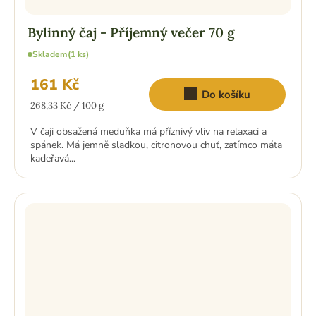
Bylinný čaj - Příjemný večer 70 g
Skladem
(1 ks)
161 Kč
Do košíku
Měrná
268,33 Kč / 100 g
cena:
V čaji obsažená meduňka má příznivý vliv na relaxaci a
spánek. Má jemně sladkou, citronovou chuť, zatímco máta
kadeřavá...