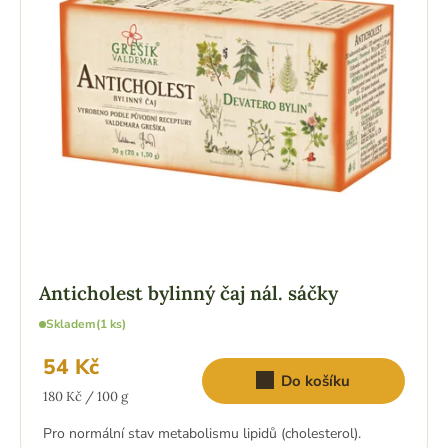
r
o
d
u
k
t
ů
Anticholest bylinný čaj nál. sáčky
Skladem
(1 ks)
54 Kč
Do košíku
Měrná
180 Kč / 100 g
cena:
Pro normální stav metabolismu lipidů (cholesterol).