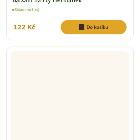
Balzám na rty Heřmánek
Skladem
(1 ks)
122 Kč
Do košíku