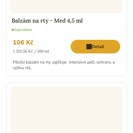
Balzám na rty - Med 4,5 ml
Vyprodáno
106 Kč
Detail
Měrná
2 355,56 Kč / 100 ml
cena:
Pěstící balzám na rty zajišťuje intenzivní péči, ochranu a
výživu rtů.