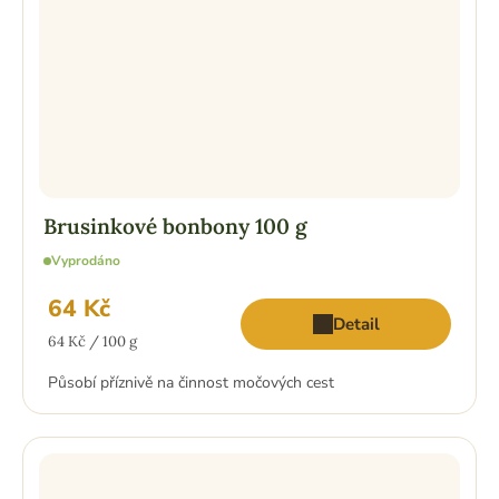
Brusinkové bonbony 100 g
Vyprodáno
64 Kč
Detail
Měrná
64 Kč / 100 g
cena:
Působí příznivě na činnost močových cest