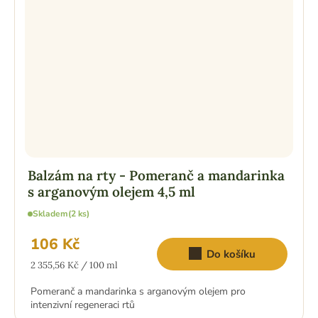
Balzám na rty - Pomeranč a mandarinka
s arganovým olejem 4,5 ml
Skladem
(2 ks)
106 Kč
Do košíku
Měrná
2 355,56 Kč / 100 ml
cena:
Pomeranč a mandarinka s arganovým olejem pro
intenzivní regeneraci rtů