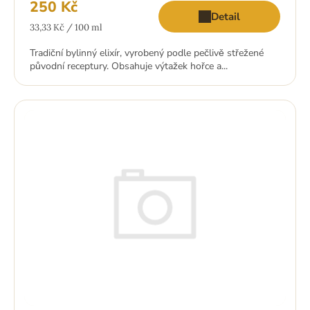
250 Kč
Detail
Měrná
33,33 Kč / 100 ml
cena:
Tradiční bylinný elixír, vyrobený podle pečlivě střežené
původní receptury. Obsahuje výtažek hořce a...