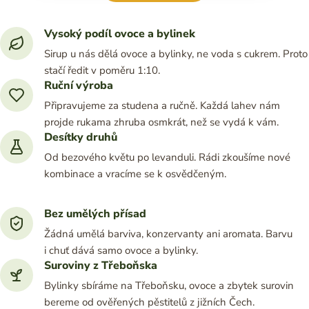
Vysoký podíl ovoce a bylinek
Sirup u nás dělá ovoce a bylinky, ne voda s cukrem. Proto
stačí ředit v poměru 1:10.
Ruční výroba
Připravujeme za studena a ručně. Každá lahev nám
projde rukama zhruba osmkrát, než se vydá k vám.
Desítky druhů
Od bezového květu po levanduli. Rádi zkoušíme nové
kombinace a vracíme se k osvědčeným.
Bez umělých přísad
Žádná umělá barviva, konzervanty ani aromata. Barvu
i chuť dává samo ovoce a bylinky.
Suroviny z Třeboňska
Bylinky sbíráme na Třeboňsku, ovoce a zbytek surovin
bereme od ověřených pěstitelů z jižních Čech.