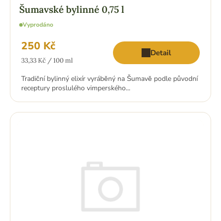
Šumavské bylinné 0,75 l
Vyprodáno
250 Kč
Detail
Měrná
33,33 Kč / 100 ml
cena:
Tradiční bylinný elixír vyráběný na Šumavě podle původní
receptury proslulého vimperského...