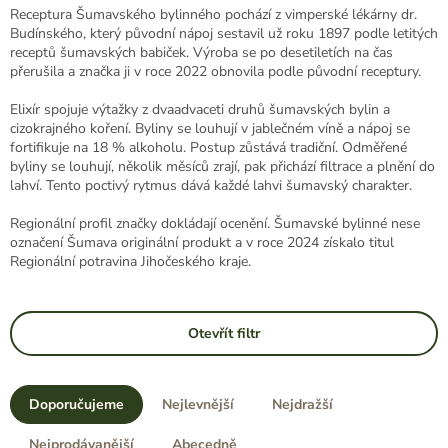
Receptura Šumavského bylinného pochází z vimperské lékárny dr.
Budínského, který původní nápoj sestavil už roku 1897 podle letitých
receptů šumavských babiček. Výroba se po desetiletích na čas
přerušila a značka ji v roce 2022 obnovila podle původní receptury.
Elixír spojuje výtažky z dvaadvaceti druhů šumavských bylin a
cizokrajného koření. Byliny se louhují v jablečném víně a nápoj se
fortifikuje na 18 % alkoholu. Postup zůstává tradiční. Odměřené
byliny se louhují, několik měsíců zrají, pak přichází filtrace a plnění do
lahví. Tento poctivý rytmus dává každé lahvi šumavský charakter.
Regionální profil značky dokládají ocenění. Šumavské bylinné nese
označení Šumava originální produkt a v roce 2024 získalo titul
Regionální potravina Jihočeského kraje.
Otevřít filtr
Ř
a
Doporučujeme
Nejlevnější
Nejdražší
z
e
Nejprodávanější
Abecedně