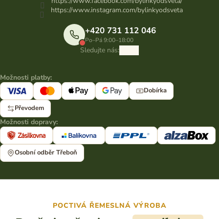
https://www.facebook.com/bylinkyodsveta/
https://www.instagram.com/bylinkyodsveta
+420 731 112 046
Po–Pá 9:00–18:00
Sledujte nás:
Možnosti platby:
Dobírka
Převodem
Možnosti dopravy:
Osobní odběr Třeboň
POCTIVÁ ŘEMESLNÁ VÝROBA