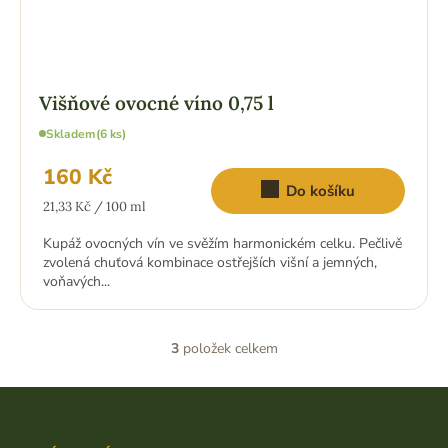
Višňové ovocné víno 0,75 l
Skladem
(6 ks)
160 Kč
Do košíku
Měrná
21,33 Kč / 100 ml
cena:
Kupáž ovocných vín ve svěžím harmonickém celku. Pečlivě
zvolená chuťová kombinace ostřejších višní a jemných,
voňavých...
3
položek celkem
O
v
l
Z
á
á
d
p