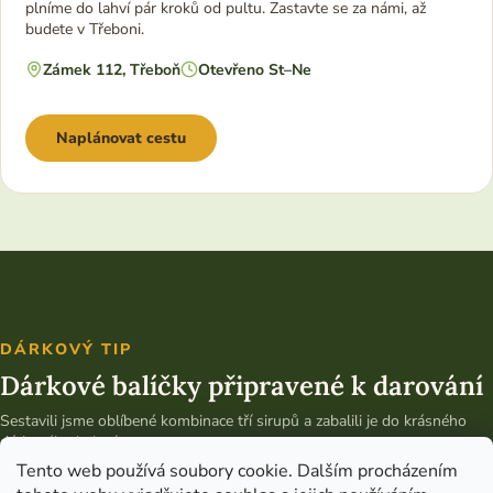
plníme do lahví pár kroků od pultu. Zastavte se za námi, až
budete v Třeboni.
Zámek 112, Třeboň
Otevřeno St–Ne
Naplánovat cestu
DÁRKOVÝ TIP
Dárkové balíčky připravené k darování
Sestavili jsme oblíbené kombinace tří sirupů a zabalili je do krásného
dárkového balení.
Tento web používá soubory cookie. Dalším procházením
Vybrat dárkový balíček