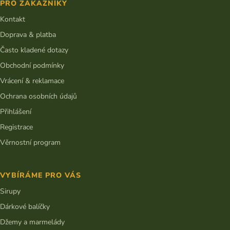
a
PRO ZÁKAZNÍKY
a
c
t
Kontakt
í
í
p
Doprava & platba
r
v
Často kladené dotazy
k
Obchodní podmínky
y
v
Vrácení & reklamace
ý
Ochrana osobních údajů
p
i
Přihlášení
s
Registrace
u
Věrnostní program
VYBÍRÁME PRO VÁS
Sirupy
Dárkové balíčky
Džemy a marmelády