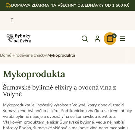
Přejít
DOPRAVA ZDARMA NA VŠECHNY OBJEDNÁVKY OD 1 500 KČ
na
obsah
0
Nákupní
košík
Domů
Prodávané značky
Mykoprodukta
Mykoprodukta
Šumavské bylinné elixíry a ovocná vína z
Volyně
Mykoprodukta je jihočeský výrobce z Volyně, který obnovil tradici
šumavského bylinného elixíru. Pod ikonickou značkou se třemi hříbky
vyrábí bylinné nápoje a ovocná vína se šumavskou identitou.
Vlajkovým produktem je elixír Šumavské bylinné, vedle něj nabízí
hořcový Enzián, šumavské višňové a malinové víno nebo medovinu.