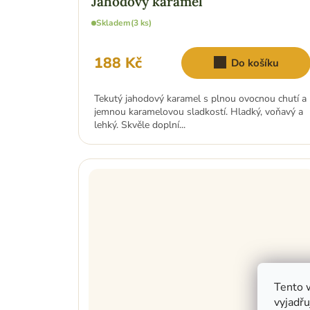
Skladem
(3 ks)
188 Kč
Do košíku
Tekutý jahodový karamel s plnou ovocnou chutí a
jemnou karamelovou sladkostí. Hladký, voňavý a
lehký. Skvěle doplní...
Tento 
vyjadřu