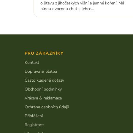
o šťávu z jihočeských višní a jemné koření. Má
plnou ovocnou chuť s lehce...
Z
á
p
PRO ZÁKAZNÍKY
a
t
Kontakt
í
Doprava & platba
Často kladené dotazy
Obchodní podmínky
Vrácení & reklamace
Ochrana osobních údajů
Přihlášení
Registrace
Věrnostní program