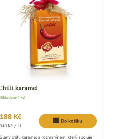
Chilli karamel
Skladem
(4 ks)
188 Kč
Do košíku
Měrná
940 Kč / 1 l
cena:
Slaný chilli karamel s rozmarýnem, který spojuje