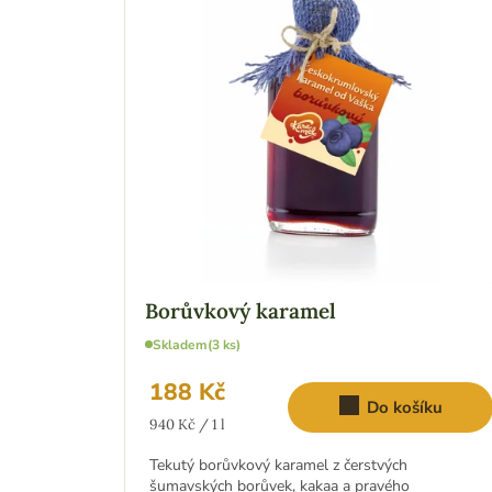
p
d
u
i
k
t
s
ů
p
r
o
d
Borůvkový karamel
u
Skladem
(3 ks)
k
188 Kč
t
Do košíku
Měrná
940 Kč / 1 l
ů
cena:
Tekutý borůvkový karamel z čerstvých
šumavských borůvek, kakaa a pravého