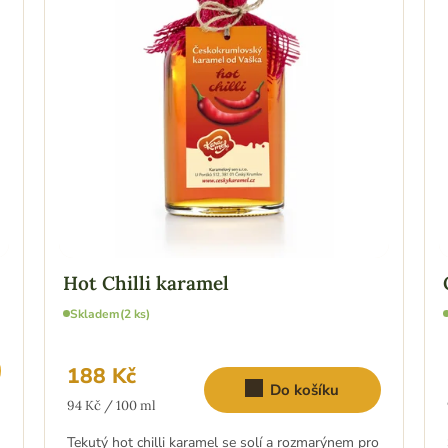
Hot Chilli karamel
Skladem
(2 ks)
188 Kč
Do košíku
Měrná
94 Kč / 100 ml
cena:
Tekutý hot chilli karamel se solí a rozmarýnem pro