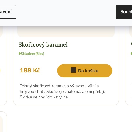
avení
Souh
Skořicový karamel
Skladem
(5 ks)
188 Kč
Do košíku
Tekutý skořicový karamel s výraznou vůní a
hřejivou chutí. Skořice je znatelná, ale nepřebíjí.
Skvěle se hodí do kávy, na...