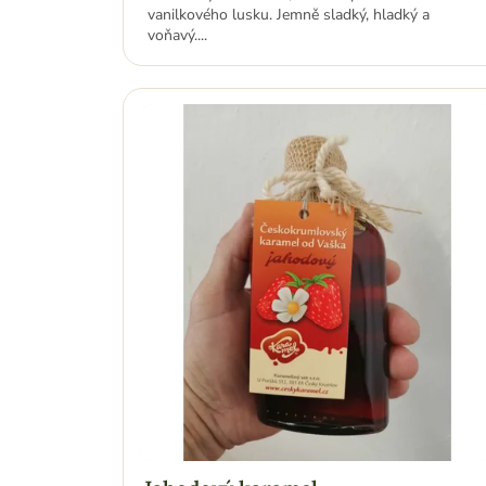
vanilkového lusku. Jemně sladký, hladký a
voňavý....
Jahodový karamel