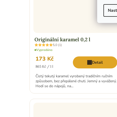
Nast
Originální karamel 0,2 l
Průměrné
5,0 (1)
hodnocení
Vyprodáno
produktu
je
173 Kč
5,0
Detail
z
Měrná
5
865 Kč / 1 l
hvězdiček.
cena:
Čistý tekutý karamel vyrobený tradičním ručním
způsobem, bez přepálené chuti. Jemný a vyvážený.
Hodí se do nápojů, na...