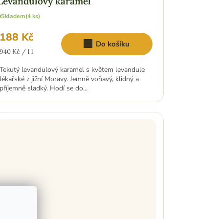
Skladem
(4 ks)
188 Kč
Do košíku
Měrná
940 Kč / 1 l
cena:
Tekutý levandulový karamel s květem levandule
lékařské z jižní Moravy. Jemně voňavý, klidný a
příjemně sladký. Hodí se do...