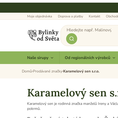
Přejít
na
obsah
Moje objednávka
Doprava a platby
Kontakt
Obchodn
Naše sirupy
Od regionálních výrobců
Domů
Prodávané značky
Karamelový sen s.r.o.
Karamelový sen s.r
Karamelový sen je rodinná značka manželů Ireny a Václ
pokrmů.
Ručně vařený tekutý karamel z Čes