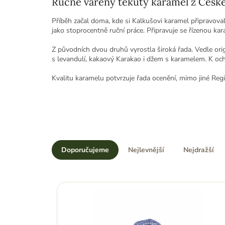
Příběh začal doma, kde si Kalkušovi karamel připravovali 
jako stoprocentně ruční práce. Připravuje se řízenou ka
Z původních dvou druhů vyrostla široká řada. Vedle ori
s levandulí, kakaový Karakao i džem s karamelem. K och
Kvalitu karamelu potvrzuje řada ocenění, mimo jiné Reg
Ř
a
Doporučujeme
Nejlevnější
Nejdražší
z
e
n
í
V
p
r
ý
o