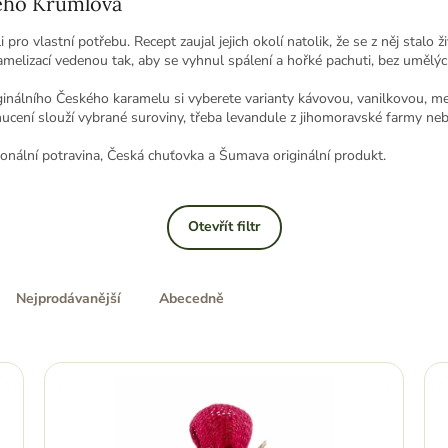
pro vlastní potřebu. Recept zaujal jejich okolí natolik, že se z něj stalo
ramelizací vedenou tak, aby se vyhnul spálení a hořké pachuti, bez umělýc
ginálního Českého karamelu si vyberete varianty kávovou, vanilkovou, me
ucení slouží vybrané suroviny, třeba levandule z jihomoravské farmy neb
ionální potravina, Česká chuťovka a Šumava originální produkt.
Otevřít filtr
Nejprodávanější
Abecedně