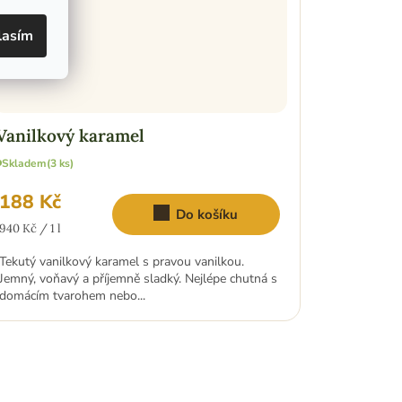
lasím
Vanilkový karamel
Skladem
(3 ks)
188 Kč
Do košíku
Měrná
940 Kč / 1 l
cena:
Tekutý vanilkový karamel s pravou vanilkou.
Jemný, voňavý a příjemně sladký. Nejlépe chutná s
domácím tvarohem nebo...