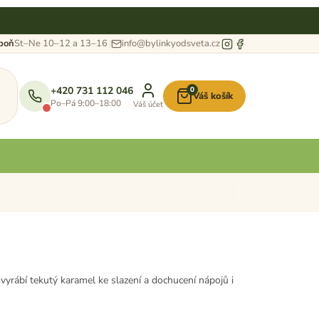
eboň
St–Ne 10–12 a 13–16
info@bylinkyodsveta.cz
+420 731 112 046
0
Váš košík
Nákupní
Po–Pá 9:00–18:00
Váš účet
košík
rábí tekutý karamel ke slazení a dochucení nápojů i