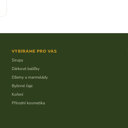
O
v
l
á
d
VYBÍRÁME PRO VÁS
a
c
Sirupy
í
Dárkové balíčky
p
r
Džemy a marmelády
v
Bylinné čaje
k
y
Koření
v
ý
Přírodní kosmetika
p
i
s
u