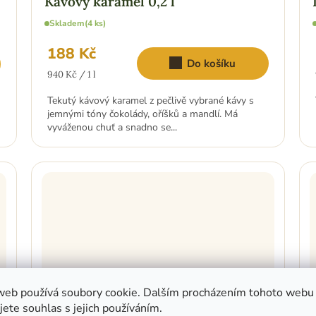
Skladem
(4 ks)
188 Kč
Do košíku
Měrná
940 Kč / 1 l
cena:
Tekutý kávový karamel z pečlivě vybrané kávy s
jemnými tóny čokolády, oříšků a mandlí. Má
vyváženou chuť a snadno se...
web používá soubory cookie. Dalším procházením tohoto webu
jete souhlas s jejich používáním.