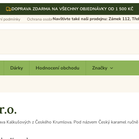
DOPRAVA ZDARMA NA VŠECHNY OBJEDNÁVKY OD 1 500 KČ
Navštivte také naši prodejnu: Zámek 112, Tř
í podmínky
Ochrana osobních údajů
Dárky
Hodnocení obchodu
Značky
.o.
ava Kalkušových z Českého Krumlova. Pod názvem Český karamel ručně vy
kého Krumlova