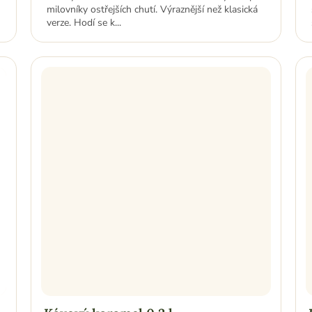
milovníky ostřejších chutí. Výraznější než klasická
verze. Hodí se k...
Kávový karamel 0,2 l