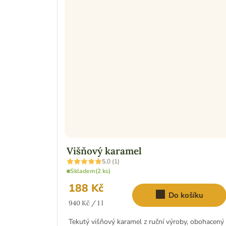
Višňový karamel
Průměrné
5,0 (1)
hodnocení
Skladem
(2 ks)
produktu
je
188 Kč
5,0
Do košíku
z
Měrná
5
940 Kč / 1 l
hvězdiček.
cena:
Tekutý višňový karamel z ruční výroby, obohacený