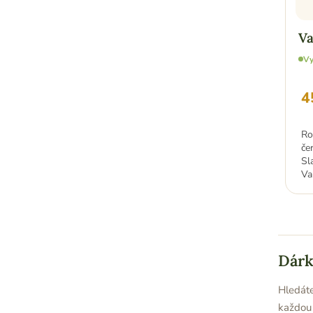
Va
Vy
4
Ro
če
Sl
Val
Dárk
Hledáte
každou 