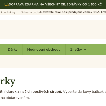
DOPRAVA ZDARMA NA VŠECHNY OBJEDNÁVKY OD 1 500 KČ
Navštivte také naši prodejnu: Zámek 112, Tř
í podmínky
Ochrana osobních údajů
Dárky
Hodnocení obchodu
Značky
rky
ální dárek z našich poctivých sirupů.
Vyberte dárkový balíček s
 na obdarovaném.