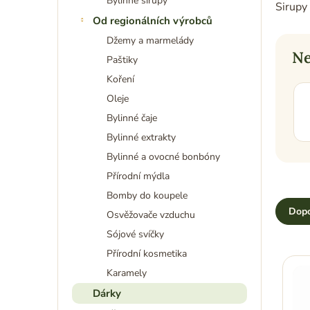
Bylinné sirupy
Sirupy
n
Od regionálních výrobců
n
í
Džemy a marmelády
p
Ne
Paštiky
a
Koření
n
e
Oleje
l
Bylinné čaje
Bylinné extrakty
Bylinné a ovocné bonbóny
Přírodní mýdla
Ř
Bomby do koupele
a
Dop
Osvěžovače vzduchu
z
Sójové svíčky
e
n
V
Přírodní kosmetika
í
ý
Karamely
p
p
Dárky
r
i