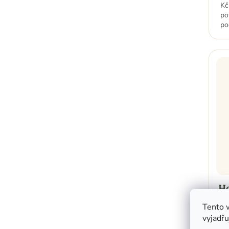
Kč
po
po
H
Vy
Tento 
vyjadřu