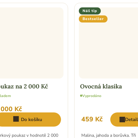
Náš tip
Bestseller
ukaz na 2 000 Kč
Ovocná klasika
kladem
Vyprodáno
 000 Kč
459 Kč
Do košíku
Detai
rkový poukaz v hodnotě 2 000
Malina, jahoda a borůvka. Tři