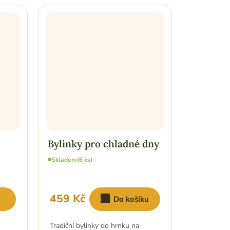
Bylinky pro chladné dny
Skladem
(6 ks)
459 Kč
l
Do košíku
Tradiční bylinky do hrnku na