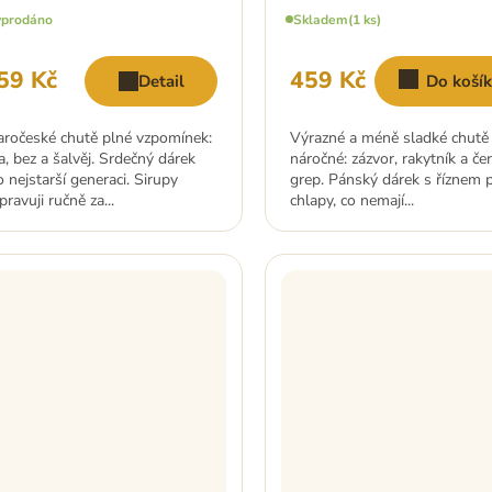
prodáno
Skladem
(1 ks)
59 Kč
459 Kč
Detail
Do koší
aročeské chutě plné vzpomínek:
Výrazné a méně sladké chutě
pa, bez a šalvěj. Srdečný dárek
náročné: zázvor, rakytník a če
o nejstarší generaci. Sirupy
grep. Pánský dárek s říznem 
pravuji ručně za...
chlapy, co nemají...