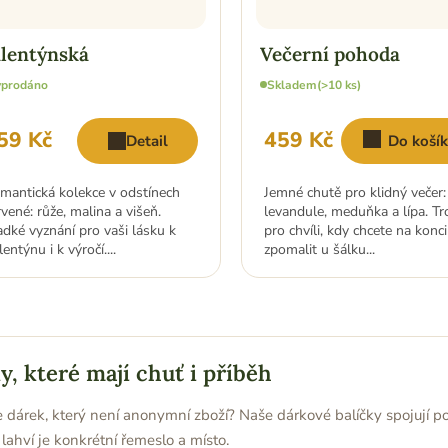
lentýnská
Večerní pohoda
prodáno
Skladem
(>10 ks)
59 Kč
459 Kč
Detail
Do koší
mantická kolekce v odstínech
Jemné chutě pro klidný večer:
rvené: růže, malina a višeň.
levandule, meduňka a lípa. Tro
adké vyznání pro vaši lásku k
pro chvíli, kdy chcete na konc
entýnu i k výročí....
zpomalit u šálku...
O
v
l
y, které mají chuť i příběh
á
d
a
 dárek, který není anonymní zboží? Naše dárkové balíčky spojují po
c
lahví je konkrétní řemeslo a místo.
í