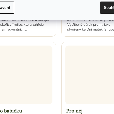
59 Kč
459 Kč
Detail
Do koší
avení
Souh
klad pro voňavý svařák a punč:
Elegantní květinová trojice:
estka s kořením, višeň a mango
levandule, růže a bezový květ.
skořicí. Trojice, která zahřeje
Vytříbený dárek pro ni, jako
hem adventních...
stvořený ke Dni matek. Sirupy.
o babičku
Pro něj