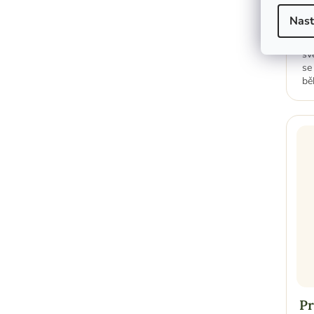
4
Nast
Zá
šv
se 
bě
Pr