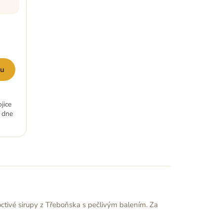
ku
jice
i dne
ctivé sirupy z Třeboňska s pečlivým balením. Za