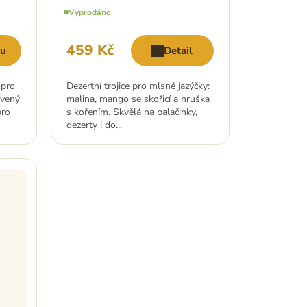
Vyprodáno
459 Kč
ku
Detail
 pro
Dezertní trojice pro mlsné jazýčky:
rvený
malina, mango se skořicí a hruška
pro
s kořením. Skvělá na palačinky,
dezerty i do...