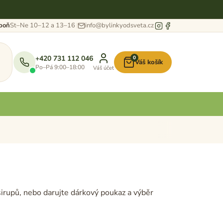
eboň
St–Ne 10–12 a 13–16
info@bylinkyodsveta.cz
+420 731 112 046
0
Váš košík
Nákupní
Po–Pá 9:00–18:00
Váš účet
košík
irupů, nebo darujte dárkový poukaz a výběr