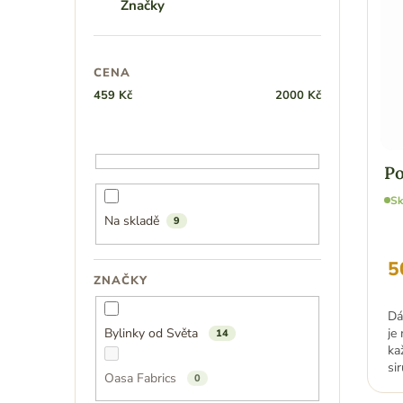
Značky
o
s
d
p
u
r
k
o
CENA
t
d
459
Kč
2000
Kč
ů
u
k
t
ů
Po
S
Na skladě
9
5
ZNAČKY
Dá
Bylinky od Světa
je
14
ka
si
Oasa Fabrics
0