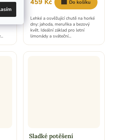
459 Kč
ku
Do košíku
lasím
Lehké a osvěžující chutě na horké
dny: jahoda, meruňka a bezový
květ. Ideální základ pro letní
..
limonády a sváteční...
Sladké potěšení