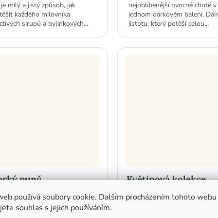
 je milý a jistý způsob, jak
nejoblíbenější ovocné chutě v
těšit každého milovníka
jednom dárkovém balení. Dár
ctivých sirupů a bylinkových...
jistotu, který potěší celou...
orký punč
Květinová kolekce
prodáno
Skladem
(4 ks)
web používá soubory cookie. Dalším procházením tohoto webu
jete souhlas s jejich používáním.