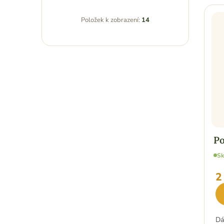
Položek k zobrazení:
14
Po
S
2
Dá