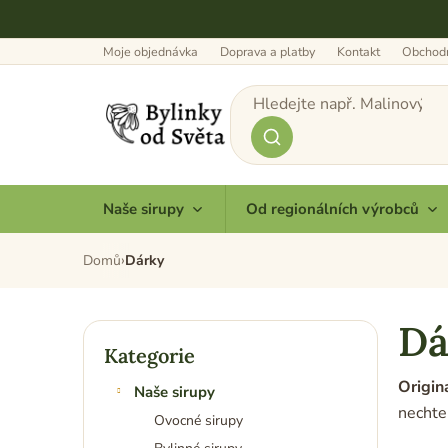
Přejít
na
obsah
Moje objednávka
Doprava a platby
Kontakt
Obchodn
Naše sirupy
Od regionálních výrobců
Domů
Dárky
Dá
P
o
Kategorie
Přeskočit
s
kategorie
Origin
Naše sirupy
t
nechte
r
Ovocné sirupy
a