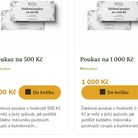
ukaz na 500 Kč
Poukaz na 1 000 Kč
kladem
Skladem
1 000 Kč
00 Kč
Do košíku
Do košíku
rkový poukaz v hodnotě 500 Kč
Dárkový poukaz v hodnotě 1
 milý a jistý způsob, jak potěšit
Kč je milý a jistý způsob, jak
ždého milovníka poctivých
potěšit každého milovníka
rupů a bylinkových...
poctivých sirupů a bylinkových