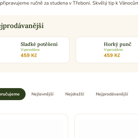
 připravujeme ručně za studena v Třeboni. Skvělý tip k Vánocům
jprodávanější
Sladké potěšení
Horký punč
Vyprodáno
Vyprodáno
459 Kč
459 Kč
oručujeme
Nejlevnější
Nejdražší
Nejprodávanější