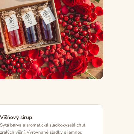
Višňový sirup
Sytá barva a aromatická sladkokyselá chuť
zralých višní. Vyrovnaně sladký s jemnou