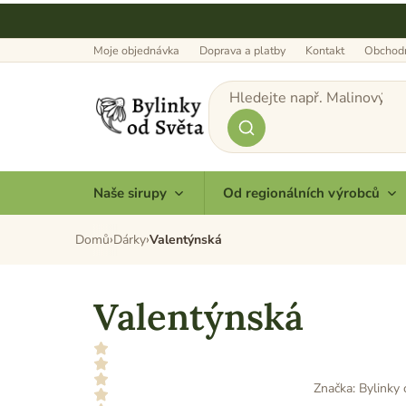
Přejít
na
obsah
Moje objednávka
Doprava a platby
Kontakt
Obchodn
Naše sirupy
Od regionálních výrobců
Domů
Dárky
Valentýnská
Valentýnská
Značka:
Bylinky 