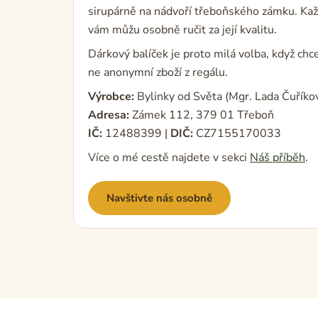
sirupárně na nádvoří třeboňského zámku. Kaž
vám můžu osobně ručit za její kvalitu.
Dárkový balíček je proto milá volba, když ch
ne anonymní zboží z regálu.
Výrobce:
Bylinky od Světa (Mgr. Lada Čuříko
Adresa:
Zámek 112, 379 01 Třeboň
IČ:
12488399 |
DIČ:
CZ7155170033
Více o mé cestě najdete v sekci
Náš příběh
.
Navštivte nás osobně