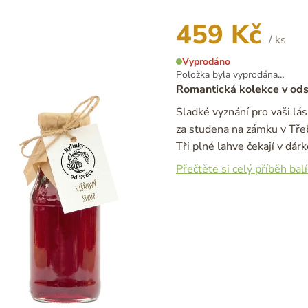
459 Kč
/ ks
Měrná
Vyprodáno
cena:
Položka byla vyprodána…
Romantická kolekce v odst
Sladké vyznání pro vaši lás
za studena na zámku v Tře
Tři plné lahve čekají v dárk
Přečtěte si celý příběh bal