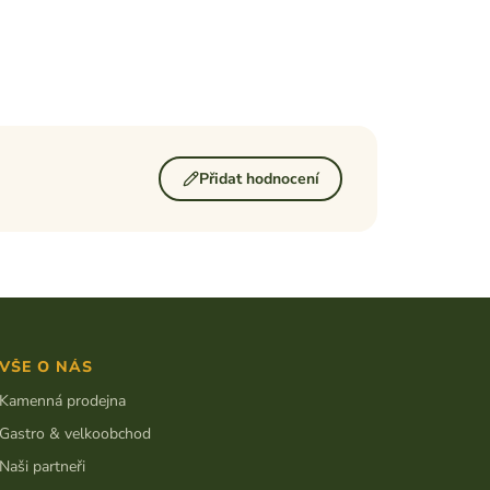
Přidat hodnocení
VŠE O NÁS
Kamenná prodejna
Gastro & velkoobchod
Naši partneři