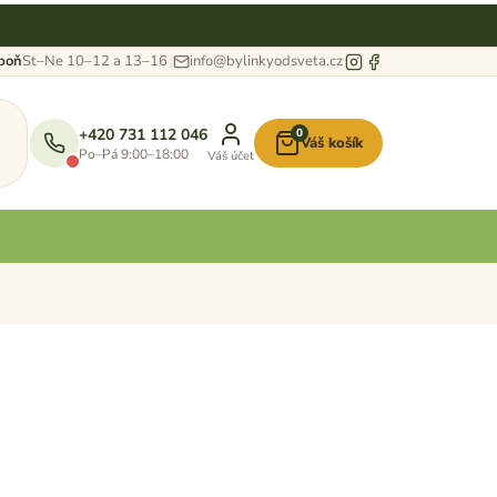
eboň
St–Ne 10–12 a 13–16
info@bylinkyodsveta.cz
+420 731 112 046
0
Váš košík
Nákupní
Po–Pá 9:00–18:00
Váš účet
košík