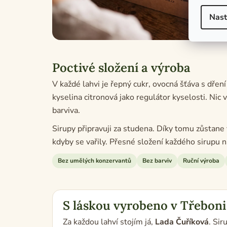
Nast
Poctivé složení a výroba
V každé lahvi je řepný cukr, ovocná šťáva s dřen
kyselina citronová jako regulátor kyselosti. Nic
barviva.
Sirupy připravuji za studena. Díky tomu zůstane v
kdyby se vařily. Přesné složení každého sirupu n
Bez umělých konzervantů
Bez barviv
Ruční výroba
S láskou vyrobeno v Třeboni
Za každou lahví stojím já,
Lada Čuříková
. Sir