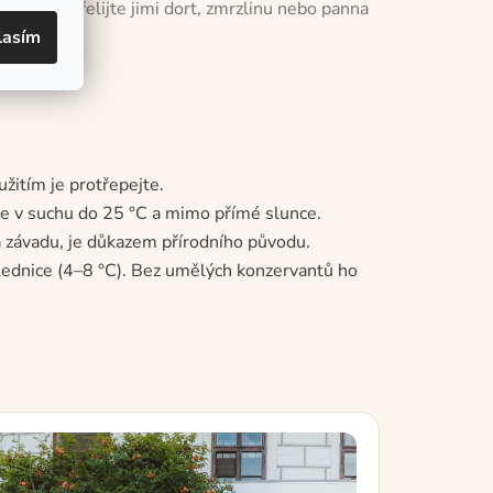
koládou. Přelijte jimi dort, zmrzlinu nebo panna
lasím
užitím je protřepejte.
e v suchu do 25 °C a mimo přímé slunce.
 závadu, je důkazem přírodního původu.
 lednice (4–8 °C). Bez umělých konzervantů ho