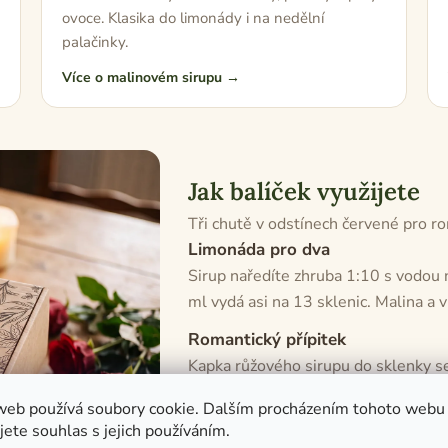
ovoce. Klasika do limonády i na nedělní
palačinky.
Více o malinovém sirupu →
Jak balíček využijete
Tři chutě v odstínech červené pro ro
Limonáda pro dva
Sirup naředíte zhruba 1:10 s vodou 
ml vydá asi na 13 sklenic. Malina a 
Romantický přípitek
Kapka růžového sirupu do sklenky se
začátek večera ve dvou.
web používá soubory cookie. Dalším procházením tohoto webu
Na dezerty s čokoládou
jete souhlas s jejich používáním.