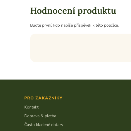
Hodnocení produktu
Buďte první, kdo napíše příspěvek k této položce.
Z
á
p
PRO ZÁKAZNÍKY
a
t
Kontakt
í
Doprava & platba
Často kladené dotazy