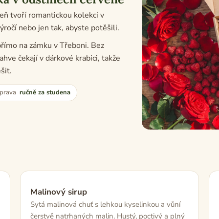
šeň tvoří romantickou kolekci v
ročí nebo jen tak, abyste potěšili.
 přímo na zámku v Třeboni. Bez
hve čekají v dárkové krabici, takže
šit.
íprava
ručně za studena
Malinový sirup
Sytá malinová chuť s lehkou kyselinkou a vůní
čerstvě natrhaných malin. Hustý, poctivý a plný