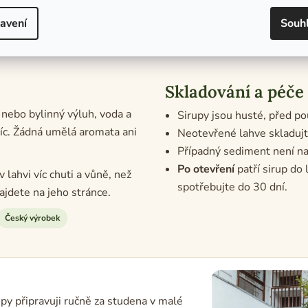
Višeň a malina si skvěle rozumí s čo
cottu.
avení
Souh
Skladování a péče
í nebo bylinný výluh, voda a
Sirupy jsou husté, před po
 víc. Žádná umělá aromata ani
Neotevřené lahve skladujt
Případný sediment není na
Po otevření
patří sirup do
 lahvi víc chuti a vůně, než
spotřebujte do 30 dní.
ajdete na jeho stránce.
Český výrobek
upy připravuji ručně za studena v malé