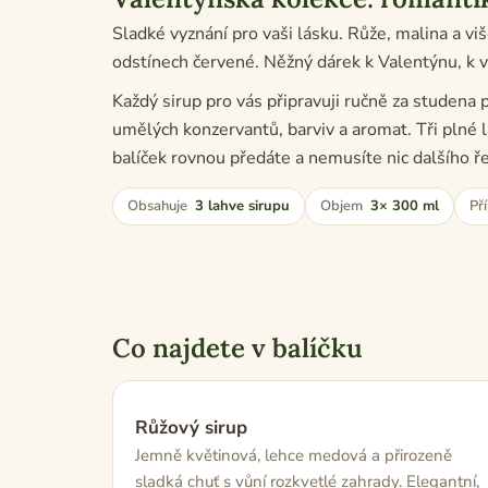
Sladké vyznání pro vaši lásku. Růže, malina a vi
odstínech červené. Něžný dárek k Valentýnu, k vý
Každý sirup pro vás připravuji ručně za studena
umělých konzervantů, barviv a aromat. Tři plné la
balíček rovnou předáte a nemusíte nic dalšího ře
Obsahuje
3 lahve sirupu
Objem
3× 300 ml
Př
Co najdete v balíčku
Růžový sirup
Jemně květinová, lehce medová a přirozeně
sladká chuť s vůní rozkvetlé zahrady. Elegantní,