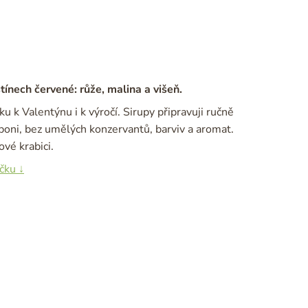
ínech červené: růže, malina a višeň.
ku k Valentýnu i k výročí. Sirupy připravuji ručně
boni, bez umělých konzervantů, barviv a aromat.
ové krabici.
íčku ↓