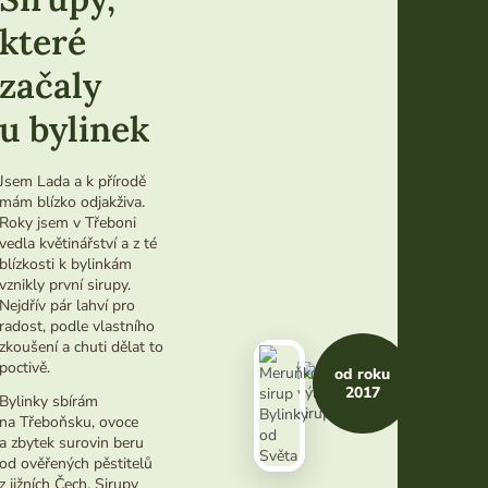
které
začaly
B
e
u bylinek
z
u
Jsem Lada a k přírodě
m
mám blízko odjakživa.
ě
Roky jsem v Třeboni
l
vedla květinářství a z té
ý
blízkosti k bylinkám
c
vznikly první sirupy.
h
Nejdřív pár lahví pro
p
radost, podle vlastního
ř
zkoušení a chuti dělat to
í
poctivě.
od roku
s
2017
Bylinky sbírám
a
na Třeboňsku, ovoce
d
a zbytek surovin beru
od ověřených pěstitelů
Žádná
z jižních Čech. Sirupy