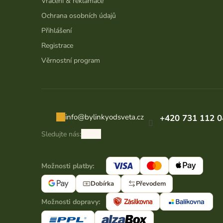
Vrácení & reklamace
Ochrana osobních údajů
Přihlášení
Registrace
Věrnostní program
info
@
bylinkyodsveta.cz
+420 731 112 0
Sledujte nás:
Možnosti platby:
Dobírka
Převodem
Možnosti dopravy: