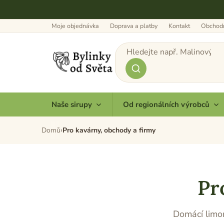
Přejít
na
obsah
Moje objednávka
Doprava a platby
Kontakt
Obchodn
Naše sirupy
Od regionálních výrobců
Domů
Pro kavárny, obchody a firmy
Pr
Domácí limo