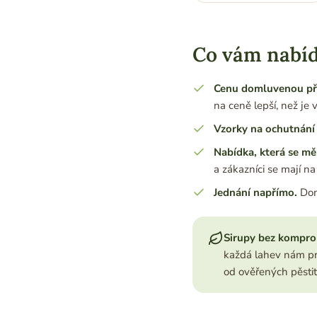
Co vám nabí
Cenu domluvenou př
na ceně lepší, než je
Vzorky na ochutnání
Nabídka, která se mě
a zákazníci se mají na 
Jednání napřímo.
Dom
Sirupy bez kompro
každá lahev nám pr
od ověřených pěstite