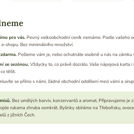
dneme
ímo pro vás.
Pevný velkoobchodní ceník nemáme. Podle vašeho o
 v e-shopu. Bez minimálního množství.
 zdarma.
Pošleme vám je, nebo ochutnáte osobně u nás na zámku v
ní se sezónou.
Vždycky to, co právě dozrálo. Vaše nápojová karta i 
co těšit.
luvíte se přímo s námi, žádné obchodní oddělení mezi vámi a siru
misů.
Bez umělých barviv, konzervantů a aromat. Připravujeme je z
ojde rukama zhruba osmkrát. Bylinky sbíráme na Třeboňsku, ovoc
lů z jižních Čech.