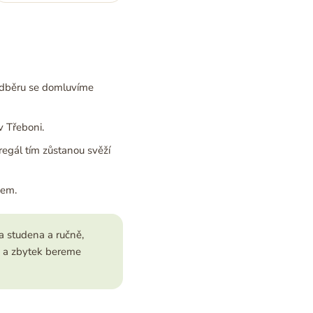
dběru se domluvíme
 Třeboni.
regál tím zůstanou svěží
pem.
a studena a ručně,
e a zbytek bereme