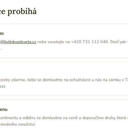
ce probíhá
ám
o@bylinkyodsveta.cz
nebo zavolejte na +420 731 112 046. Stačí pár 
.
orky zdarma, nebo se domluvíme na ochutnávce u nás na zámku v Tře
zet.
enu
ortimentu a odběru se domluvíme na ceně a doporučíme druhy, které 
inimálního množství.