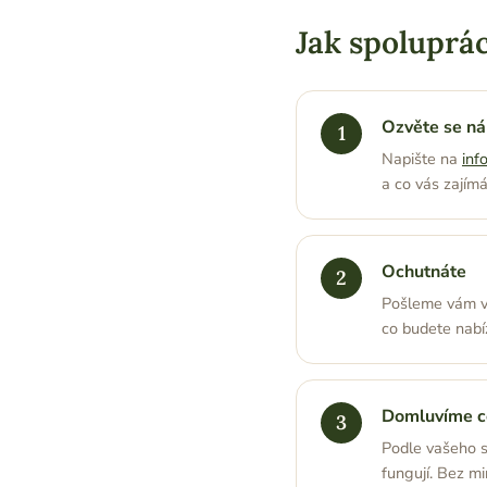
Jak spoluprá
Ozvěte se n
Napište na
inf
a co vás zajímá
Ochutnáte
Pošleme vám vz
co budete nabí
Domluvíme c
Podle vašeho s
fungují. Bez m