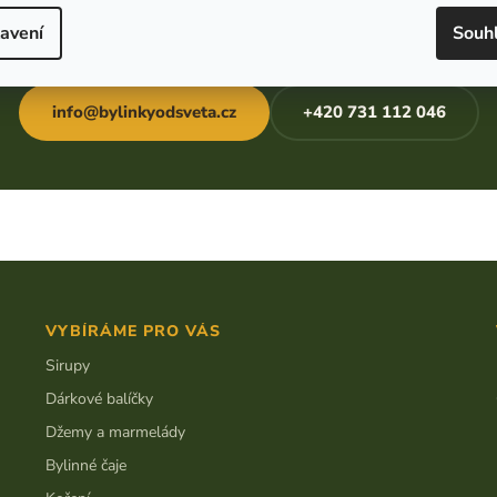
m pár vět o svém podniku. Ozveme se vám zpravidla do jednoho
avení
Souh
dne a domluvíme nabídku, která vašemu provozu sedne.
info@bylinkyodsveta.cz
+420 731 112 046
VYBÍRÁME PRO VÁS
Sirupy
Dárkové balíčky
Džemy a marmelády
Bylinné čaje