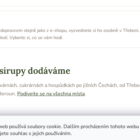
dopravcem stejně jako z e-shopu, vyzvednete si ho osobně v Třeboni
olí. Vyberte si, co se vám hodí.
 sirupy dodáváme
avárnách, cukrárnách a hospůdkách po jižních Čechách, od Třeb
 Beroun.
Podívejte se na všechna místa
.
web používá soubory cookie. Dalším procházením tohoto webu
Pojďme probrat spolupráci
jete souhlas s jejich používáním.