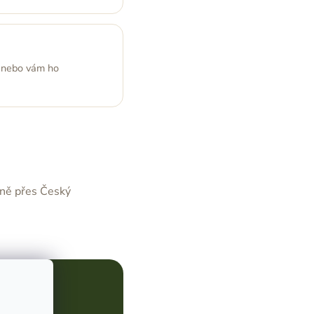
, nebo vám ho
oně přes Český