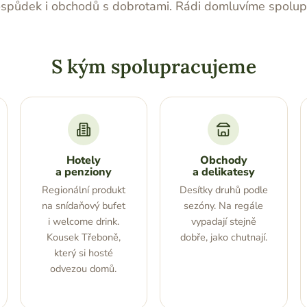
ospůdek i obchodů s dobrotami. Rádi domluvíme spoluprá
S kým spolupracujeme
Hotely
Obchody
a penziony
a delikatesy
Regionální produkt
Desítky druhů podle
na snídaňový bufet
sezóny. Na regále
i welcome drink.
vypadají stejně
Kousek Třeboně,
dobře, jako chutnají.
který si hosté
odvezou domů.