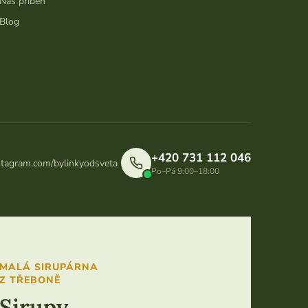
Náš příběh
Blog
+420 731 112 046
stagram.com/bylinkyodsveta
Po–Pá 9:00–18:00
MALÁ SIRUPÁRNA
Z TŘEBONĚ
Sirupy,