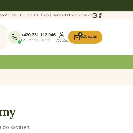
eboň
St–Ne 10–12 a 13–16
info@bylinkyodsveta.cz
+420 731 112 046
0
Váš košík
Nákupní
Po–Pá 9:00–18:00
Váš účet
košík
rmy
 do kaváren,