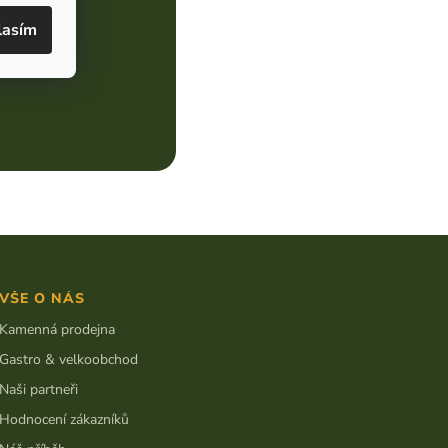
 pracovního
lasím
VŠE O NÁS
Kamenná prodejna
Gastro & velkoobchod
Naši partneři
Hodnocení zákazníků