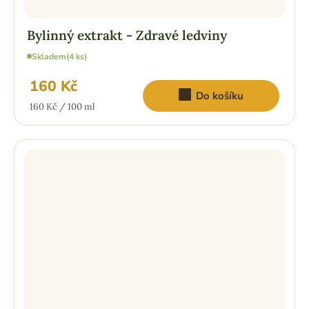
Bylinný extrakt - Zdravé ledviny
Skladem
(4 ks)
160 Kč
Do košíku
Měrná
160 Kč / 100 ml
cena: