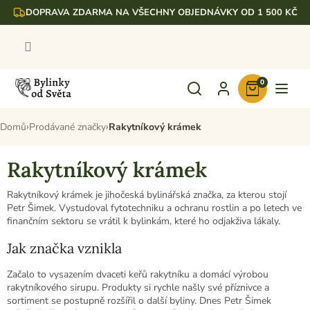
Přejít
DOPRAVA ZDARMA NA VŠECHNY OBJEDNÁVKY OD 1 500 KČ
na
obsah
0
Nákupní
košík
Domů
Prodávané značky
Rakytníkový krámek
Rakytníkový krámek
Rakytníkový krámek je jihočeská bylinářská značka, za kterou stojí
Petr Šimek. Vystudoval fytotechniku a ochranu rostlin a po letech ve
finančním sektoru se vrátil k bylinkám, které ho odjakživa lákaly.
Jak značka vznikla
Začalo to vysazením dvaceti keřů rakytníku a domácí výrobou
rakytníkového sirupu. Produkty si rychle našly své příznivce a
sortiment se postupně rozšířil o další byliny. Dnes Petr Šimek