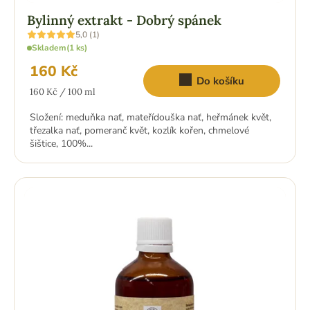
Bylinný extrakt - Dobrý spánek
Průměrné
5,0 (1)
hodnocení
Skladem
(1 ks)
produktu
je
160 Kč
5,0
Do košíku
z
Měrná
5
160 Kč / 100 ml
hvězdiček.
cena:
Složení: meduňka nať, mateřídouška nať, heřmánek květ,
třezalka nať, pomeranč květ, kozlík kořen, chmelové
šištice, 100%...