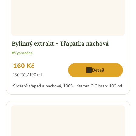
Bylinný extrakt - Třapatka nachová
Vyprodáno
160 Kč
Detail
Měrná
160 Kč / 100 ml
cena:
Složení: třapatka nachová, 100% vitamín C Obsah: 100 ml