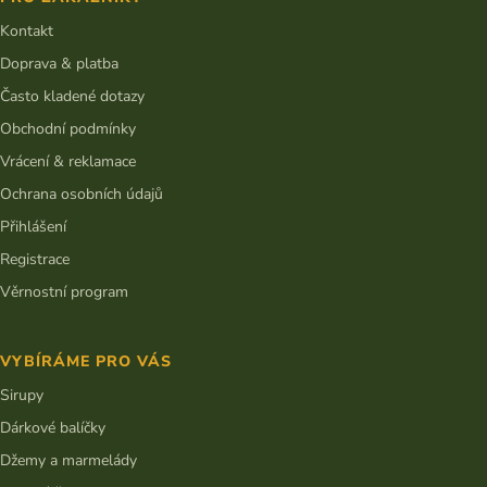
a
c
t
Kontakt
í
í
p
Doprava & platba
r
v
Často kladené dotazy
k
Obchodní podmínky
y
v
Vrácení & reklamace
ý
Ochrana osobních údajů
p
i
Přihlášení
s
Registrace
u
Věrnostní program
VYBÍRÁME PRO VÁS
Sirupy
Dárkové balíčky
Džemy a marmelády