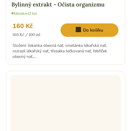
Bylinný extrakt - Očista organizmu
Skladem
(2 ks)
160 Kč
Do košíku
Měrná
160 Kč / 100 ml
cena:
Složení: čekanka obecná nať, smetánka lékařská nať,
rozrazil lékařský nať, třezalka tečkovaná nať, řebříček
obecný nať,...