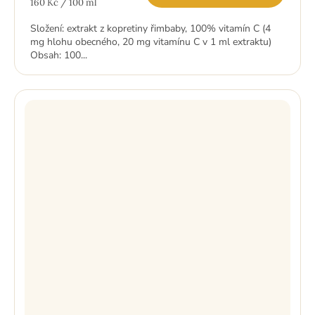
Měrná
160 Kč / 100 ml
cena:
Složení: extrakt z kopretiny řimbaby, 100% vitamín C (4
mg hlohu obecného, 20 mg vitamínu C v 1 ml extraktu)
Obsah: 100...