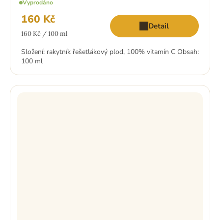
Vyprodáno
produktu
je
160 Kč
5,0
Detail
z
Měrná
5
160 Kč / 100 ml
hvězdiček.
cena:
Složení: rakytník řešetlákový plod, 100% vitamín C Obsah:
100 ml