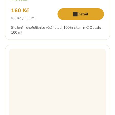
160 Kč
Detail
Měrná
160 Kč / 100 ml
cena:
Složení: lichořeřišnice větší plod, 100% citamín C Obsah:
100 ml