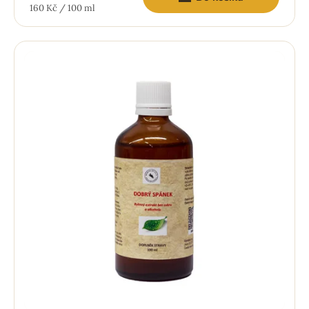
Měrná
160 Kč / 100 ml
cena: