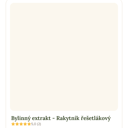
Bylinný extrakt - Rakytník řešetlákový
Průměrné
5,0 (2)
hodnocení