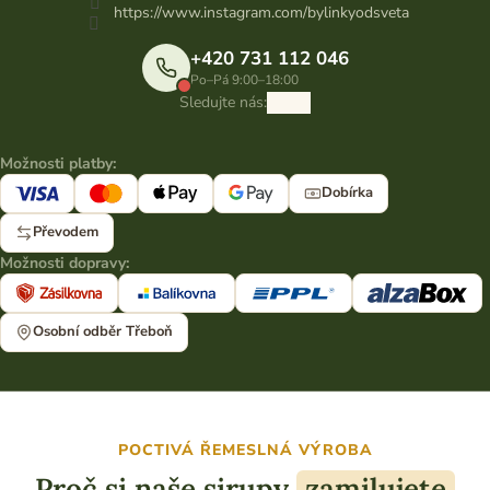
https://www.instagram.com/bylinkyodsveta
+420 731 112 046
Po–Pá 9:00–18:00
Sledujte nás:
Možnosti platby:
Dobírka
Převodem
Možnosti dopravy:
Osobní odběr Třeboň
POCTIVÁ ŘEMESLNÁ VÝROBA
Proč si naše sirupy
zamilujete