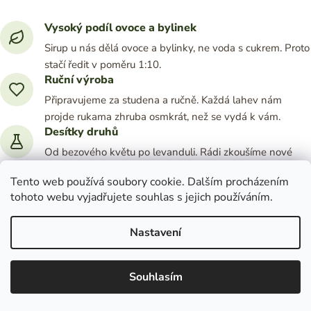
Vysoký podíl ovoce a bylinek
Sirup u nás dělá ovoce a bylinky, ne voda s cukrem. Proto
stačí ředit v poměru 1:10.
Ruční výroba
Připravujeme za studena a ručně. Každá lahev nám
projde rukama zhruba osmkrát, než se vydá k vám.
Desítky druhů
Od bezového květu po levanduli. Rádi zkoušíme nové
kombinace a vracíme se k osvědčeným.
Tento web používá soubory cookie. Dalším procházením
tohoto webu vyjadřujete souhlas s jejich používáním.
Bez umělých přísad
Žádná umělá barviva, konzervanty ani aromata. Barvu
Nastavení
i chuť dává samo ovoce a bylinky.
Suroviny z Třeboňska
Souhlasím
Bylinky sbíráme na Třeboňsku, ovoce a zbytek surovin
bereme od ověřených pěstitelů z jižních Čech.