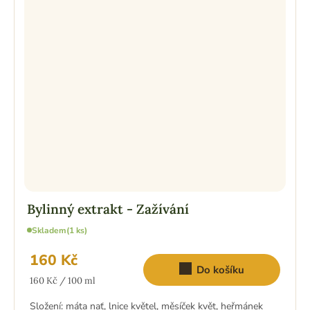
Bylinný extrakt - Zažívání
Skladem
(1 ks)
160 Kč
Do košíku
Měrná
160 Kč / 100 ml
cena:
Složení: máta nať, lnice květel, měsíček květ, heřmánek