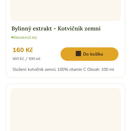
Bylinný extrakt - Kotvičník zemní
Skladem
(1 ks)
160 Kč
Do košíku
Měrná
160 Kč / 100 ml
cena:
Složení: kotvičník zemní, 100% citamín C Obsah: 100 ml