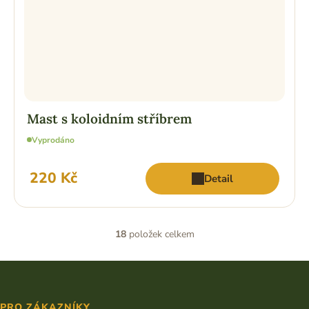
Mast s koloidním stříbrem
Vyprodáno
220 Kč
Detail
18
položek celkem
O
v
l
Z
á
á
d
p
a
PRO ZÁKAZNÍKY