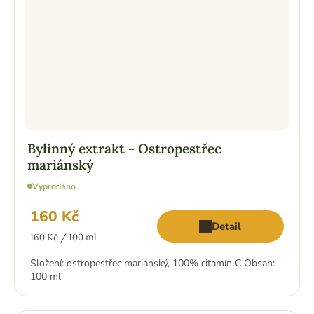
Bylinný extrakt - Ostropestřec
mariánský
Vyprodáno
160 Kč
Detail
Měrná
160 Kč / 100 ml
cena:
Složení: ostropestřec mariánský, 100% citamín C Obsah:
100 ml