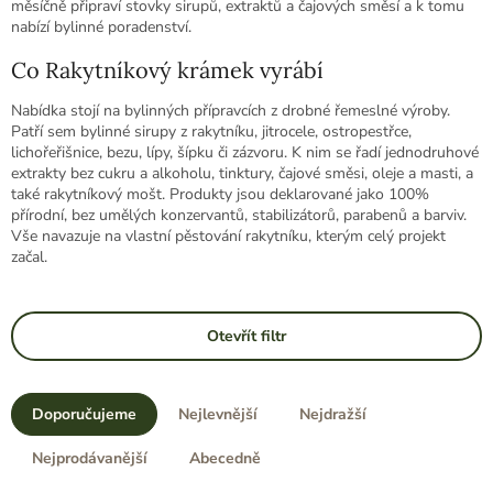
měsíčně připraví stovky sirupů, extraktů a čajových směsí a k tomu
nabízí bylinné poradenství.
Co Rakytníkový krámek vyrábí
Nabídka stojí na bylinných přípravcích z drobné řemeslné výroby.
Patří sem bylinné sirupy z rakytníku, jitrocele, ostropestřce,
lichořeřišnice, bezu, lípy, šípku či zázvoru. K nim se řadí jednodruhové
extrakty bez cukru a alkoholu, tinktury, čajové směsi, oleje a masti, a
také rakytníkový mošt. Produkty jsou deklarované jako 100%
přírodní, bez umělých konzervantů, stabilizátorů, parabenů a barviv.
Vše navazuje na vlastní pěstování rakytníku, kterým celý projekt
začal.
Otevřít filtr
Ř
a
Doporučujeme
Nejlevnější
Nejdražší
z
e
Nejprodávanější
Abecedně
n