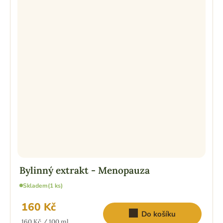
Bylinný extrakt - Menopauza
Skladem
(1 ks)
160 Kč
Do košíku
Měrná
160 Kč / 100 ml