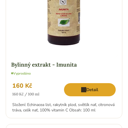
Bylinný extrakt - Imunita
Vyprodáno
160 Kč
Detail
Měrná
160 Kč / 100 ml
cena:
Složení: Echinacea list, rakytník plod, světlík nať, citronová
tráva, celík nať, 100% vitamin C Obsah: 100 ml