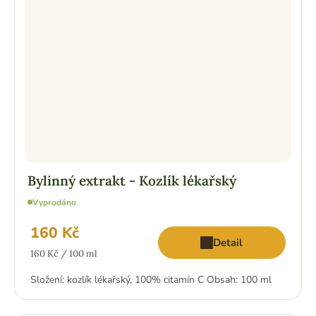
Bylinný extrakt - Kozlík lékařský
Vyprodáno
160 Kč
Detail
Měrná
160 Kč / 100 ml
cena:
Složení: kozlík lékařský, 100% citamín C Obsah: 100 ml