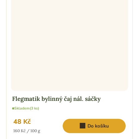
Flegmatik bylinný čaj nál. sáčky
Skladem
(3 ks)
48 Kč
Do košíku
Měrná
160 Kč / 100 g
cena: