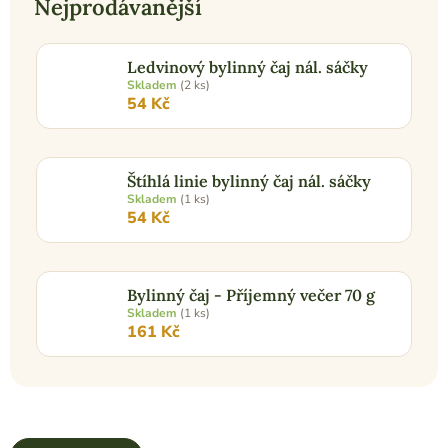
Nejprodávanější
Ledvinový bylinný čaj nál. sáčky
Skladem
(2 ks)
54 Kč
Štíhlá linie bylinný čaj nál. sáčky
Skladem
(1 ks)
54 Kč
Bylinný čaj - Příjemný večer 70 g
Skladem
(1 ks)
161 Kč
Ř