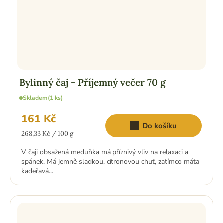
Bylinný čaj - Příjemný večer 70 g
Skladem
(1 ks)
161 Kč
Do košíku
Měrná
268,33 Kč / 100 g
cena:
V čaji obsažená meduňka má příznivý vliv na relaxaci a
spánek. Má jemně sladkou, citronovou chuť, zatímco máta
kadeřavá...