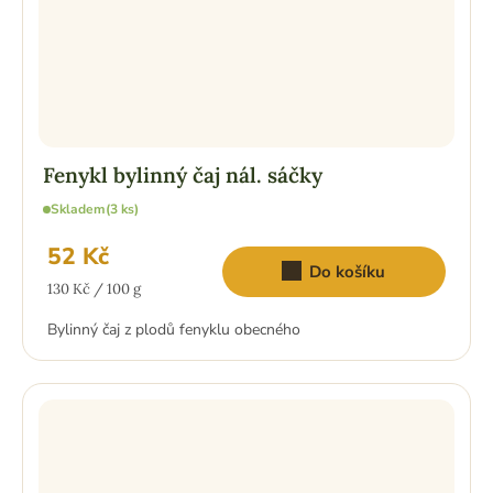
Fenykl bylinný čaj nál. sáčky
Skladem
(3 ks)
52 Kč
Do košíku
Měrná
130 Kč / 100 g
cena:
Bylinný čaj z plodů fenyklu obecného