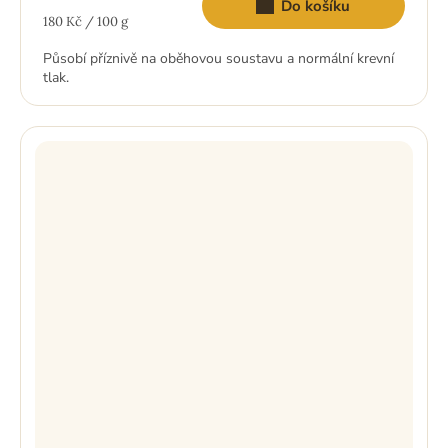
Do košíku
Měrná
180 Kč / 100 g
cena:
Působí příznivě na oběhovou soustavu a normální krevní
tlak.