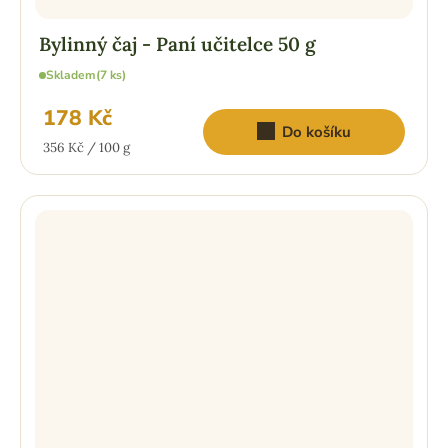
Bylinný čaj - Paní učitelce 50 g
Skladem
(7 ks)
178 Kč
Do košíku
Měrná
356 Kč / 100 g
cena: