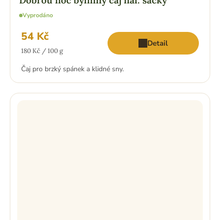
Dobrou noc bylinný čaj nál. sáčky
Vyprodáno
54 Kč
Detail
Měrná
180 Kč / 100 g
cena:
Čaj pro brzký spánek a klidné sny.