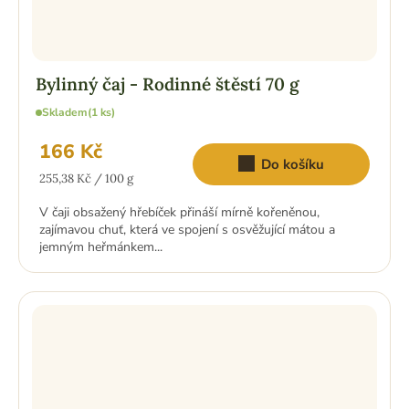
Bylinný čaj - Rodinné štěstí 70 g
Skladem
(1 ks)
166 Kč
Do košíku
Měrná
255,38 Kč / 100 g
cena:
V čaji obsažený hřebíček přináší mírně kořeněnou,
zajímavou chuť, která ve spojení s osvěžující mátou a
jemným heřmánkem...