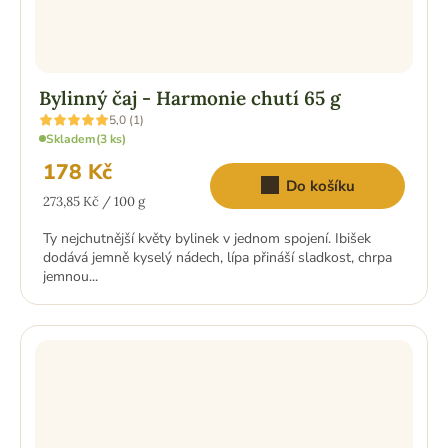
Bylinný čaj - Harmonie chutí 65 g
Průměrné
5,0 (1)
hodnocení
Skladem
(3 ks)
produktu
je
178 Kč
5,0
Do košíku
z
Měrná
5
273,85 Kč / 100 g
hvězdiček.
cena:
Ty nejchutnější květy bylinek v jednom spojení. Ibišek
dodává jemně kyselý nádech, lípa přináší sladkost, chrpa
jemnou...