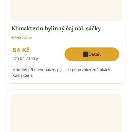
Klimakterin bylinný čaj nál. sáčky
Vyprodáno
54 Kč
Detail
Měrná
270 Kč / 100 g
cena:
Vhodný při menopauze, pije se i při prvních známkách
klimakteria.