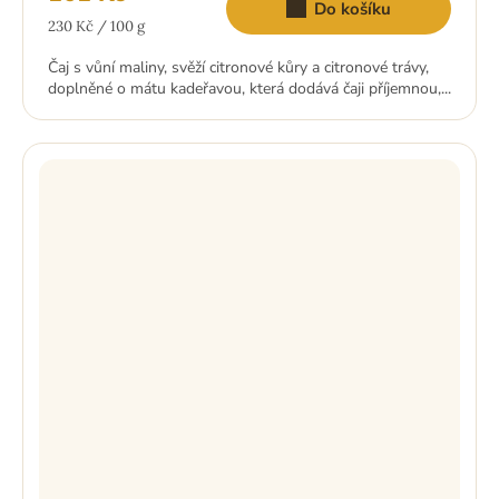
Do košíku
Měrná
230 Kč / 100 g
cena:
Čaj s vůní maliny, svěží citronové kůry a citronové trávy,
doplněné o mátu kadeřavou, která dodává čaji příjemnou,...