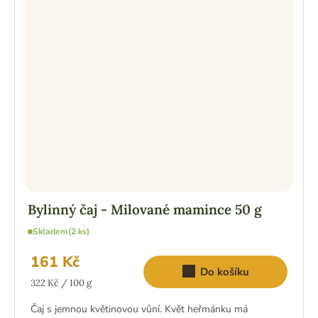
Bylinný čaj - Milované mamince 50 g
Skladem
(2 ks)
161 Kč
Do košíku
Měrná
322 Kč / 100 g
cena:
Čaj s jemnou květinovou vůní. Květ heřmánku má