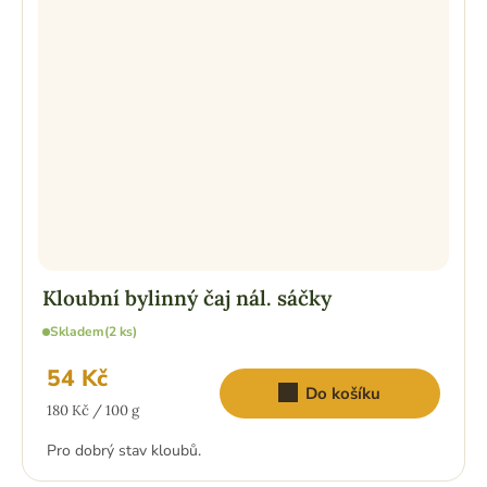
Kloubní bylinný čaj nál. sáčky
Skladem
(2 ks)
54 Kč
Do košíku
Měrná
180 Kč / 100 g
cena:
Pro dobrý stav kloubů.