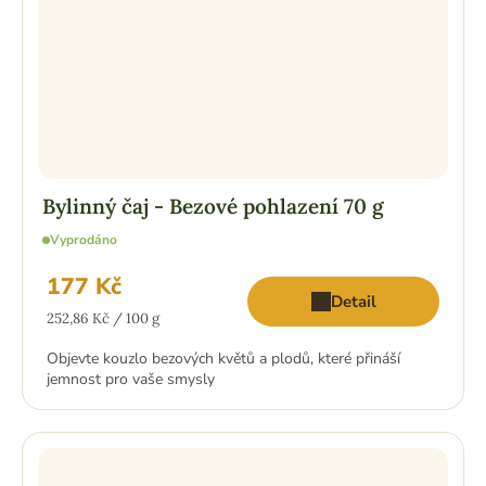
Bylinný čaj - Bezové pohlazení 70 g
Vyprodáno
177 Kč
Detail
Měrná
252,86 Kč / 100 g
cena:
Objevte kouzlo bezových květů a plodů, které přináší
jemnost pro vaše smysly