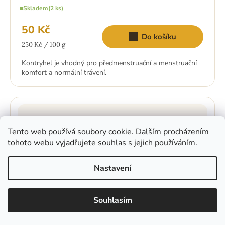
Skladem
(2 ks)
50 Kč
Do košíku
Měrná
250 Kč / 100 g
cena:
Kontryhel je vhodný pro předmenstruační a menstruační
komfort a normální trávení.
Tento web používá soubory cookie. Dalším procházením
tohoto webu vyjadřujete souhlas s jejich používáním.
Nastavení
Souhlasím