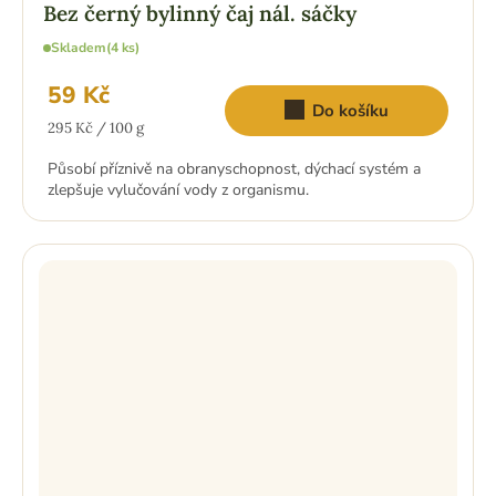
Bez černý bylinný čaj nál. sáčky
Skladem
(4 ks)
59 Kč
Do košíku
Měrná
295 Kč / 100 g
cena:
Působí příznivě na obranyschopnost, dýchací systém a
zlepšuje vylučování vody z organismu.