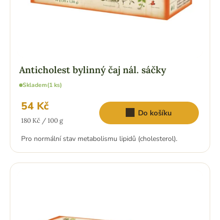
Anticholest bylinný čaj nál. sáčky
Skladem
(1 ks)
54 Kč
Do košíku
Měrná
180 Kč / 100 g
cena:
Pro normální stav metabolismu lipidů (cholesterol).