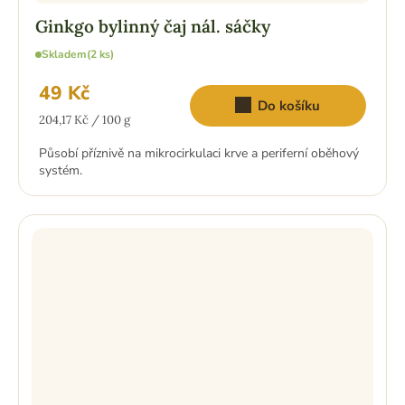
Ginkgo bylinný čaj nál. sáčky
Skladem
(2 ks)
49 Kč
Do košíku
Měrná
204,17 Kč / 100 g
cena:
Působí příznivě na mikrocirkulaci krve a periferní oběhový
systém.