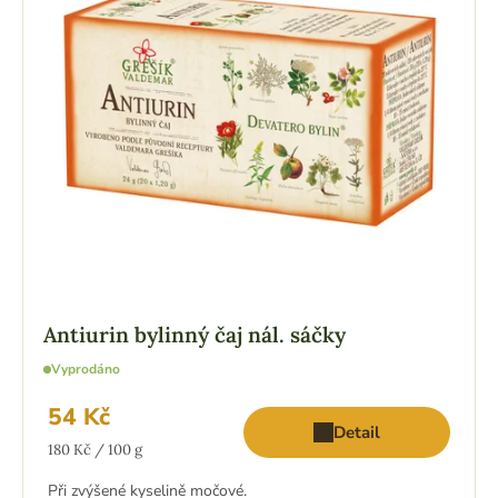
Antiurin bylinný čaj nál. sáčky
Vyprodáno
54 Kč
Detail
Měrná
180 Kč / 100 g
cena:
Při zvýšené kyselině močové.