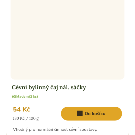
Cévní bylinný čaj nál. sáčky
Skladem
(2 ks)
54 Kč
Do košíku
Měrná
180 Kč / 100 g
cena:
Vhodný pro normální činnost cévní soustavy.