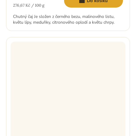
Do košíku
Měrná
276,67 Kč / 100 g
cena:
Chutný čaj Je složen z černého bezu, malinového listu,
květu lípy, meduňky, citronového oplodí a květu chrpy.