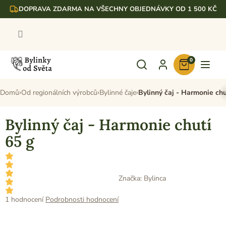
Přejít
DOPRAVA ZDARMA NA VŠECHNY OBJEDNÁVKY OD 1 500 KČ
na
obsah
0
Nákupní
košík
Domů
Od regionálních výrobců
Bylinné čaje
Bylinný čaj - Harmonie chu
Bylinný čaj - Harmonie chutí
65 g
Značka:
Bylinca
Průměrné
1 hodnocení
Podrobnosti hodnocení
hodnocení
produktu