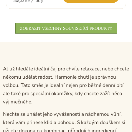
Měrná
268,33 Kč / 100 g
cena:
ZOBRAZIT VŠECHNY SOUVISEJÍCÍ PRODUKTY
Ať už hledáte ideální čaj pro chvíle relaxace, nebo chcete
někomu udělat radost, Harmonie chutí je správnou
volbou. Tato směs je ideální nejen pro běžné denní pití,
ale také pro speciální okamžiky, kdy chcete zažít něco
výjimečného.
Nechte se unášet jeho vyvážeností a nádhernou vůní,
která vám přinese klid a pohodu. S každým douškem si
užijete dokonalou kombinaci přírodních ingrediencí,