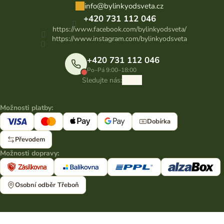
info
@
bylinkyodsveta.cz
+420 731 112 046
https://www.facebook.com/bylinkyodsveta/
https://www.instagram.com/bylinkyodsveta
+420 731 112 046
Po–Pá 9:00–18:00
Sledujte nás:
Možnosti platby:
Dobírka
Převodem
Možnosti dopravy:
Osobní odběr Třeboň