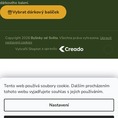
dárkového balení.
Vybrat dárkový balíček
Copyright 2026
Bylinky od Světa
. Všechna práva vyhrazena.
Upravit
nastavení cookies
a upravilo
Vytvořil Shoptet
Tento web používá soubory cookie. Dalším procházením
tohoto webu vyjadřujete souhlas s jejich používáním.
Nastavení