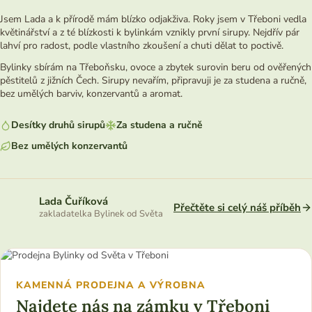
Jsem Lada a k přírodě mám blízko odjakživa. Roky jsem v Třeboni vedla
květinářství a z té blízkosti k bylinkám vznikly první sirupy. Nejdřív pár
lahví pro radost, podle vlastního zkoušení a chuti dělat to poctivě.
Bylinky sbírám na Třeboňsku, ovoce a zbytek surovin beru od ověřených
pěstitelů z jižních Čech. Sirupy nevařím, připravuji je za studena a ručně,
bez umělých barviv, konzervantů a aromat.
Desítky druhů sirupů
Za studena a ručně
Bez umělých konzervantů
Lada Čuříková
Přečtěte si celý náš příběh
zakladatelka Bylinek od Světa
KAMENNÁ PRODEJNA A VÝROBNA
Najdete nás na zámku v Třeboni