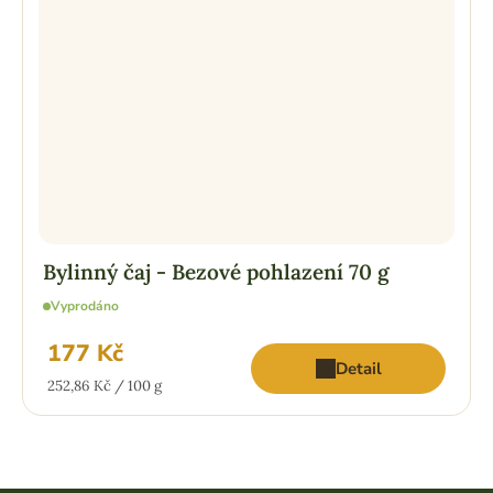
Bylinný čaj - Bezové pohlazení 70 g
Vyprodáno
177 Kč
Detail
Měrná
252,86 Kč / 100 g
cena: