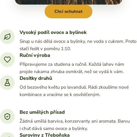
Chci ochutnat
Vysoký podíl ovoce a bylinek
Sirup u nás dělá ovoce a bylinky, ne voda s cukrem. Proto
stačí ředit v poměru 1:10.
Ruční výroba
Připravujeme za studena a ručně. Každá lahev nám
projde rukama zhruba osmkrát, než se vydá k vám.
Desítky druhů
Od bezového květu po levanduli. Rádi zkoušíme nové
kombinace a vracíme se k osvědčeným.
Bez umělých přísad
Žádná umělá barviva, konzervanty ani aromata. Barvu
i chuť dává samo ovoce a bylinky.
Suroviny z Třeboňska