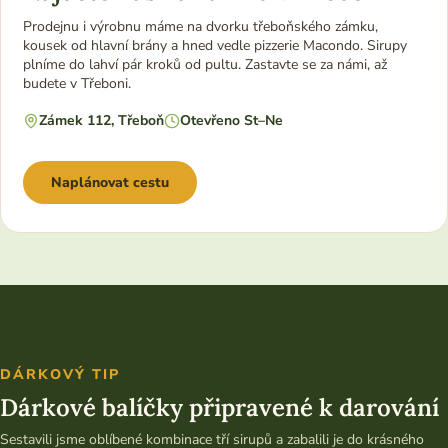
Prodejnu i výrobnu máme na dvorku třeboňského zámku,
kousek od hlavní brány a hned vedle pizzerie Macondo. Sirupy
plníme do lahví pár kroků od pultu. Zastavte se za námi, až
budete v Třeboni.
Zámek 112, Třeboň
Otevřeno St–Ne
Naplánovat cestu
DÁRKOVÝ TIP
Dárkové balíčky připravené k darování
Sestavili jsme oblíbené kombinace tří sirupů a zabalili je do krásného