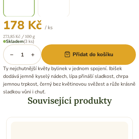
178 Kč
/ ks
Měrná
273,85 Kč / 100 g
cena:
Skladem
(3 ks)
−
+
Přidat do košíku
Ty nejchutnější květy bylinek v jednom spojení. Ibišek
dodává jemně kyselý nádech, lípa přináší sladkost, chrpa
jemnou trpkost, černý bez květinovou svěžest a růže krásně
sladkou vůni i chuť.
Související produkty