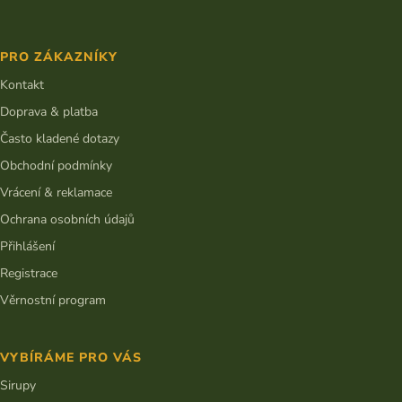
Z
á
p
PRO ZÁKAZNÍKY
a
t
Kontakt
í
Doprava & platba
Často kladené dotazy
Obchodní podmínky
Vrácení & reklamace
Ochrana osobních údajů
Přihlášení
Registrace
Věrnostní program
VYBÍRÁME PRO VÁS
Sirupy