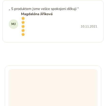
V
z
ý
5
S produktem jsme velice spokojeni děkuji
hvězdiček.
p
Magdaléna Jiříková
i
s
MJ
h
10.11.2021
o
d
n
Hodnocení produktu je 5 z 5 hvězdiček.
o
c
e
n
í