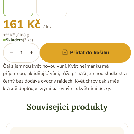
161 Kč
/ ks
Měrná
322 Kč / 100 g
cena:
Skladem
(2 ks)
−
+
Přidat do košíku
Čaj s jemnou květinovou vůní. Květ heřmánku má
příjemnou, uklidňující vůni, růže přináší jemnou sladkost a
černý bez dodává ovocný nádech. Květ chrpy pak směs
krásně doplňuje svými barevnými okvětními lístky.
Související produkty