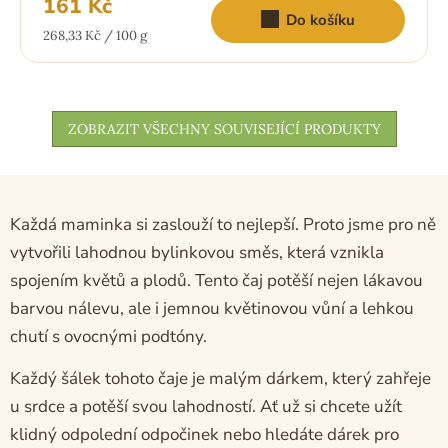
161 Kč
Do košíku
Měrná
268,33 Kč / 100 g
cena:
ZOBRAZIT VŠECHNY SOUVISEJÍCÍ PRODUKTY
Každá maminka si zaslouží to nejlepší. Proto jsme pro ně
vytvořili lahodnou bylinkovou směs, která vznikla
spojením květů a plodů. Tento čaj potěší nejen lákavou
barvou nálevu, ale i jemnou květinovou vůní a lehkou
chutí s ovocnými podtóny.
Každý šálek tohoto čaje je malým dárkem, který zahřeje
u srdce a potěší svou lahodností.
Ať už si chcete užít
klidný odpolední odpočinek nebo hledáte dárek pro