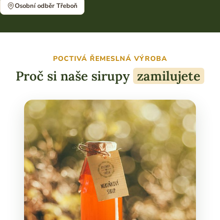
Osobní odběr Třeboň
POCTIVÁ ŘEMESLNÁ VÝROBA
Proč si naše sirupy
zamilujete