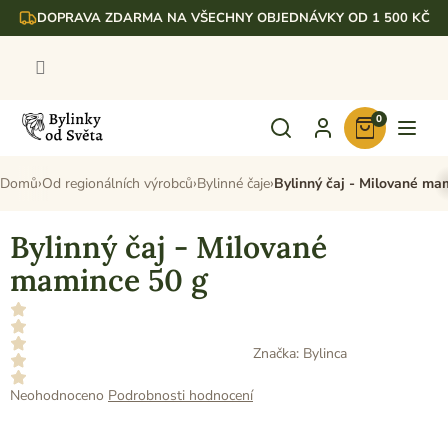
Přejít
DOPRAVA ZDARMA NA VŠECHNY OBJEDNÁVKY OD 1 500 KČ
na
obsah
0
Nákupní
košík
Domů
Od regionálních výrobců
Bylinné čaje
Bylinný čaj - Milované ma
Bylinný čaj - Milované
mamince 50 g
Značka:
Bylinca
Průměrné
Neohodnoceno
Podrobnosti hodnocení
hodnocení
produktu