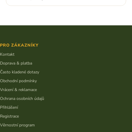
cena:
Z
á
p
PRO ZÁKAZNÍKY
a
t
Kontakt
í
Doprava & platba
Často kladené dotazy
Obchodní podmínky
Vrácení & reklamace
Ochrana osobních údajů
Přihlášení
Registrace
Věrnostní program