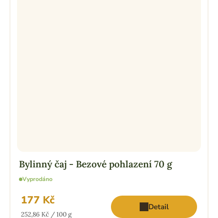
Bylinný čaj - Bezové pohlazení 70 g
Vyprodáno
177 Kč
Detail
Měrná
252,86 Kč / 100 g