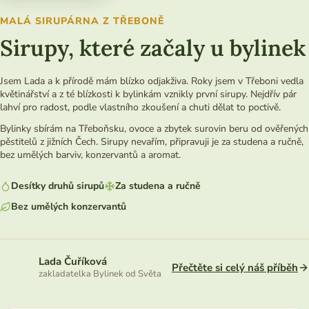
MALÁ SIRUPÁRNA Z TŘEBONĚ
Sirupy, které začaly u bylinek
Jsem Lada a k přírodě mám blízko odjakživa. Roky jsem v Třeboni vedla
květinářství a z té blízkosti k bylinkám vznikly první sirupy. Nejdřív pár
lahví pro radost, podle vlastního zkoušení a chuti dělat to poctivě.
Bylinky sbírám na Třeboňsku, ovoce a zbytek surovin beru od ověřených
pěstitelů z jižních Čech. Sirupy nevařím, připravuji je za studena a ručně,
bez umělých barviv, konzervantů a aromat.
Desítky druhů sirupů
Za studena a ručně
Bez umělých konzervantů
Lada Čuříková
Přečtěte si celý náš příběh
zakladatelka Bylinek od Světa