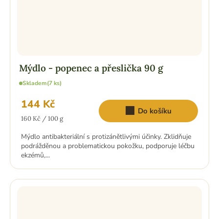
Mýdlo - popenec a přeslička 90 g
Skladem
(7 ks)
144 Kč
Do košíku
Měrná
160 Kč / 100 g
cena:
Mýdlo antibakteriální s protizánětlivými účinky. Zklidňuje
podrážděnou a problematickou pokožku, podporuje léčbu
ekzémů,...