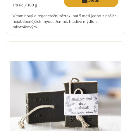
Detail
Měrná
178 Kč / 100 g
cena:
Vitamínový a regenerační zázrak, patří mezi jedno z našich
nejoblíbenějších mýdel. Jemné, hladivé mýdlo s
rakytníkovým...