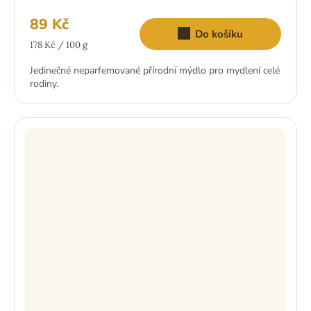
89 Kč
Do košíku
Měrná
178 Kč / 100 g
cena:
Jedinečné neparfemované přírodní mýdlo pro mydlení celé
rodiny.