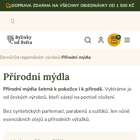
Přejít
DOPRAVA ZDARMA NA VŠECHNY OBJEDNÁVKY OD 1 500 KČ
na
obsah
0
Nákupní
košík
Domů
Od regionálních výrobců
Přírodní mýdla
Přírodní mýdla
Přírodní mýdla šetrná k pokožce i k přírodě.
Vybíráme je
od českých výrobců, kteří sázejí na poctivé složení.
Bez syntetických parfemací, parabenů a sulfátů. Jen vůně
esenciálních olejů a přírodních výtažků.