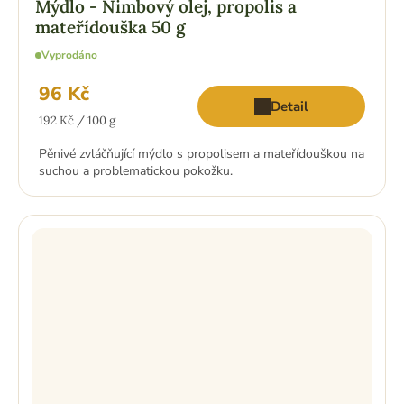
Mýdlo - Nimbový olej, propolis a
mateřídouška 50 g
Vyprodáno
96 Kč
Detail
Měrná
192 Kč / 100 g
cena:
Pěnivé zvláčňující mýdlo s propolisem a mateřídouškou na
suchou a problematickou pokožku.