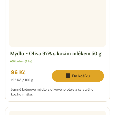
Mýdlo - Oliva 97% s kozím mlékem 50 g
Skladem
(1 ks)
96 Kč
Do košíku
Měrná
192 Kč / 100 g
cena:
Jemné krémové mýdlo z olivového oleje a čerstvého
kozího mléka.