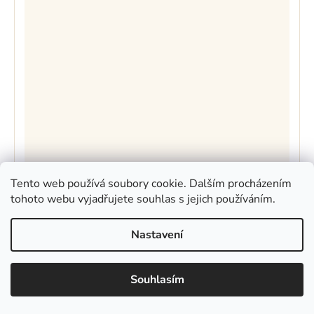
Tento web používá soubory cookie. Dalším procházením
Mýdlo Kozí louka
tohoto webu vyjadřujete souhlas s jejich používáním.
Skladem
(5 ks)
Nastavení
162 Kč
Do košíku
Měrná
170,53 Kč / 100 g
Souhlasím
cena:
Mýdlo Kozí louka vás svým složením zavede na
provoněnné a rozkvetlé stráně plné léčivých a zdraví