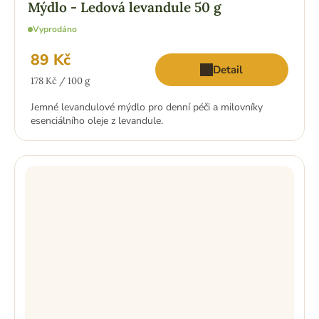
Mýdlo - Ledová levandule 50 g
Vyprodáno
89 Kč
Detail
Měrná
178 Kč / 100 g
cena:
Jemné levandulové mýdlo pro denní péči a milovníky
esenciálního oleje z levandule.