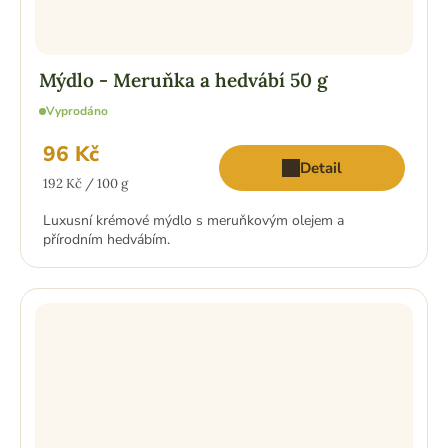
Mýdlo - Meruňka a hedvábí 50 g
Vyprodáno
96 Kč
Detail
Měrná
192 Kč / 100 g
cena:
Luxusní krémové mýdlo s meruňkovým olejem a
přírodním hedvábím.