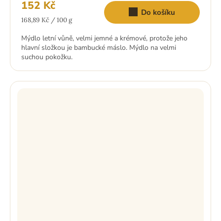
152 Kč
Do košíku
Měrná
168,89 Kč / 100 g
cena:
Mýdlo letní vůně, velmi jemné a krémové, protože jeho
hlavní složkou je bambucké máslo. Mýdlo na velmi
suchou pokožku.