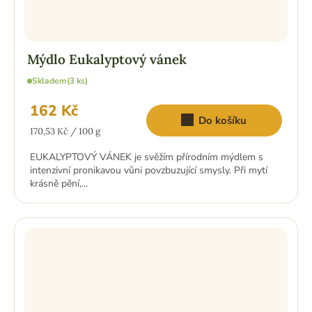
Mýdlo Eukalyptový vánek
Skladem
(3 ks)
162 Kč
Do košíku
Měrná
170,53 Kč / 100 g
cena:
EUKALYPTOVÝ VÁNEK je svěžím přírodním mýdlem s
intenzivní pronikavou vůni povzbuzující smysly. Při mytí
krásně pění,...