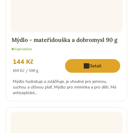
Mýdlo - mateřídouška a dobromysl 90 g
Vyprodáno
144 Kč
Detail
Měrná
160 Kč / 100 g
cena:
Mýdlo hydratuje a zvláčňuje, je vhodné pro jemnou,
suchou a citlivou pleť. Mýdlo pro miminka a pro děti. Má
antiseptické...