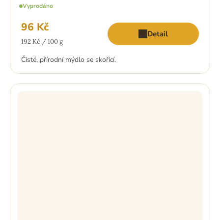
Vyprodáno
96 Kč
Detail
Měrná
192 Kč / 100 g
cena:
Čisté, přírodní mýdlo se skořicí.