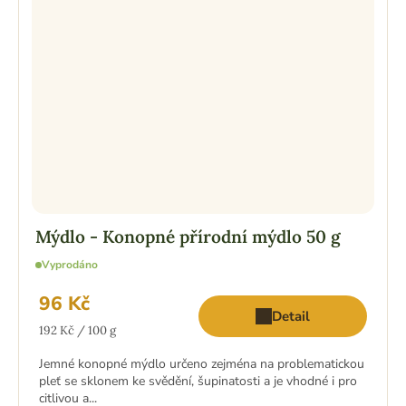
Mýdlo - Konopné přírodní mýdlo 50 g
Vyprodáno
96 Kč
Detail
Měrná
192 Kč / 100 g
cena:
Jemné konopné mýdlo určeno zejména na problematickou
pleť se sklonem ke svědění, šupinatosti a je vhodné i pro
citlivou a...