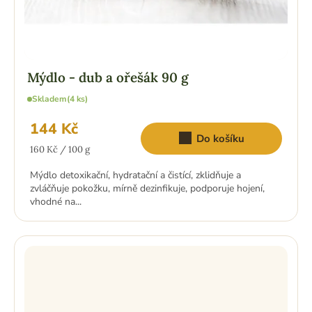
Mýdlo - dub a ořešák 90 g
Skladem
(4 ks)
144 Kč
Do košíku
Měrná
160 Kč / 100 g
cena:
Mýdlo detoxikační, hydratační a čistící, zklidňuje a
zvláčňuje pokožku, mírně dezinfikuje, podporuje hojení,
vhodné na...