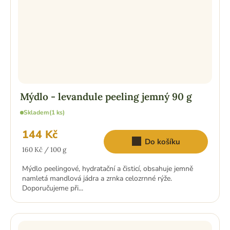
Mýdlo - levandule peeling jemný 90 g
Skladem
(1 ks)
144 Kč
Do košíku
Měrná
160 Kč / 100 g
cena:
Mýdlo peelingové, hydratační a čisticí, obsahuje jemně
namletá mandlová jádra a zrnka celozrnné rýže.
Doporučujeme při...