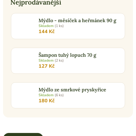
Nejprodávanější
Mýdlo - měsíček a heřmánek 90 g
Skladem
(1 ks)
144 Kč
Šampon tuhý lopuch 70 g
Skladem
(2 ks)
127 Kč
Mýdlo ze smrkové pryskyřice
Skladem
(6 ks)
180 Kč
Ř