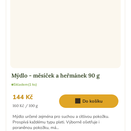
Mýdlo - měsíček a heřmánek 90 g
Skladem
(1 ks)
144 Kč
Do košíku
Měrná
160 Kč / 100 g
cena:
Mýdlo určené zejména pro suchou a citlivou pokožku.
Prospívá každému typu pleti. Výborně ošetřuje i
poraněnou pokožku, má...