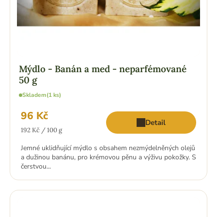
Mýdlo - Banán a med - neparfémované
50 g
Skladem
(1 ks)
96 Kč
Detail
Měrná
192 Kč / 100 g
cena:
Jemné uklidňující mýdlo s obsahem nezmýdelněných olejů
a dužinou banánu, pro krémovou pěnu a výživu pokožky. S
čerstvou...