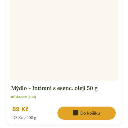
Mýdlo - Intimní s esenc. oleji 50 g
Skladem
(4 ks)
89 Kč
Do košíku
Měrná
178 Kč / 100 g
cena: