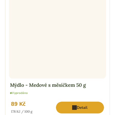
Mýdlo - Medové s měsíčkem 50 g
Vyprodáno
89 Kč
Detail
Měrná
178 Kč / 100 g