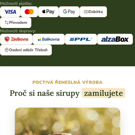
Možnosti platby:
Dobírka
Převodem
Možnosti dopravy:
Osobní odběr Třeboň
POCTIVÁ ŘEMESLNÁ VÝROBA
Proč si naše sirupy
zamilujete