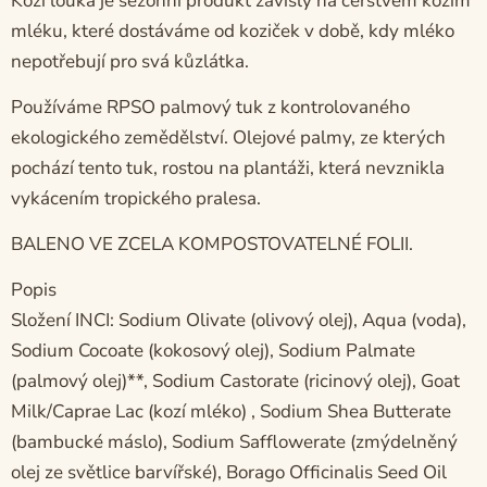
Kozí louka je sezonní produkt závislý na čerstvém kozím
mléku, které dostáváme od koziček v době, kdy mléko
nepotřebují pro svá kůzlátka.
Používáme RPSO palmový tuk z kontrolovaného
ekologického zemědělství. Olejové palmy, ze kterých
pochází tento tuk, rostou na plantáži, která nevznikla
vykácením tropického pralesa.
BALENO VE ZCELA KOMPOSTOVATELNÉ FOLII.
Popis
Složení INCI: Sodium Olivate (olivový olej), Aqua (voda),
Sodium Cocoate (kokosový olej), Sodium Palmate
(palmový olej)**, Sodium Castorate (ricinový olej), Goat
Milk/Caprae Lac (kozí mléko) , Sodium Shea Butterate
(bambucké máslo), Sodium Safflowerate (zmýdelněný
olej ze světlice barvířské), Borago Officinalis Seed Oil