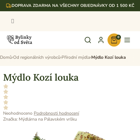
Přejít
DOPRAVA ZDARMA NA VŠECHNY OBJEDNÁVKY OD 1 500 KČ
na
obsah
0
Nákupní
košík
Domů
Od regionálních výrobců
Přírodní mýdla
Mýdlo Kozí louka
Mýdlo Kozí louka
Průměrné
Neohodnoceno
Podrobnosti hodnocení
hodnocení
Značka:
Mýdlárna na Pálavském vršku
produktu
je
0,0