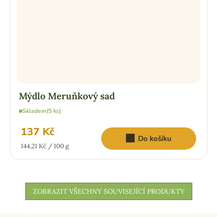
Mýdlo Meruňkový sad
Skladem
(5 ks)
137 Kč
Do košíku
Měrná
144,21 Kč / 100 g
cena:
ZOBRAZIT VŠECHNY SOUVISEJÍCÍ PRODUKTY