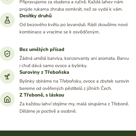
Připravujeme za studena a ručně. Každá lahev nám
projde rukama zhruba osmkrát, než se vydá k vám.
Desítky druhů
Od bezového květu po levanduli. Rádi zkoušíme nové
kombinace a vracíme se k osvědčeným.
Bez umělých přísad
Žádná umělá barviva, konzervanty ani aromata. Barvu
i chuť dává samo ovoce a bylinky.
Suroviny z Třeboňska
Bylinky sbíráme na Třeboňsku, ovoce a zbytek surovin
bereme od ověřených pěstitelů z jižních Čech.
Z Třeboně, s láskou
Za každou lahví stojíme my, malá sirupárna z Třeboně.
Děláme je poctivě a osobně.