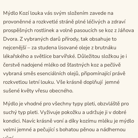
Mýdlo Kozí louka vás svým složením zavede na
provoněnné a rozkvetlé stráně plné léčivých a zdraví
prospěšných rostlinek a volně pasoucích se koz z Jáňova
Dvora. Z vybraných darů přírody, tak obsahuje to
nejcenější – za studena lisované oleje z brutnáku
lékařského a světlice barvířské. Důležitou složkou je i
čerstvě nadojené mléko od šťastných koz a pečlivě
vybraná směs esenciálních olejů, připomínající právě
rozkvetlou letní louku. Vše krásně doplňují jemné
sušené květy vřesu obecného.
Mýdlo je vhodné pro všechny typy pleti, obzvláště pro
suchý typ pleti. Vyživuje pokožku a udržuje ji v dobré
kondici. Navíc krásně voní a díky kozímu mléku je mýdlo
velmi jemné a pečující s bohatou pěnou a nádhernou