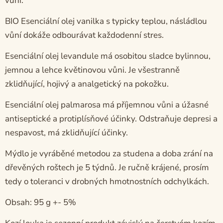
vůní.
BIO Esenciální olej vanilka s typicky teplou, násládlou
vůní dokáže odbourávat každodenní stres.
Esenciální olej levandule má osobitou sladce bylinnou,
jemnou a lehce květinovou vůni. Je všestranně
zklidňující, hojivý a analgetický na pokožku.
Esenciální olej palmarosa má příjemnou vůni a úžasné
antiseptické a protiplísňové účinky. Odstraňuje depresi a
nespavost, má zklidňující účinky.
Mýdlo je vyráběné metodou za studena a doba zrání na
dřevěných roštech je 5 týdnů. Je ručně krájené, prosím
tedy o toleranci v drobných hmotnostních odchylkách.
Obsah: 95 g +- 5%