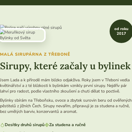
od roku
2017
MALÁ SIRUPÁRNA Z TŘEBONĚ
Sirupy, které začaly u bylinek
Jsem Lada a k přírodě mám blízko odjakživa. Roky jsem v Třeboni vedla
květinářství a z té blízkosti k bylinkám vznikly první sirupy. Nejdřív pár
lahví pro radost, podle vlastního zkoušení a chuti dělat to poctivě.
Bylinky sbírám na Třeboňsku, ovoce a zbytek surovin beru od ověřených
pěstitelů z jižních Čech. Sirupy nevařím, připravuji je za studena a ručně,
bez umělých barviv, konzervantů a aromat.
Desítky druhů sirupů
Za studena a ručně