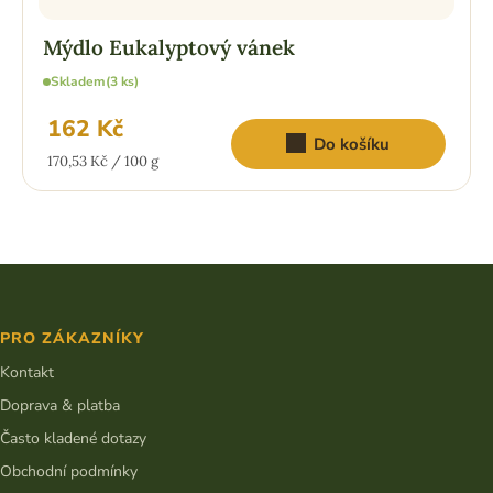
Mýdlo Eukalyptový vánek
Skladem
(3 ks)
162 Kč
Do košíku
Měrná
170,53 Kč / 100 g
cena:
Z
á
p
PRO ZÁKAZNÍKY
a
t
Kontakt
í
Doprava & platba
Často kladené dotazy
Obchodní podmínky