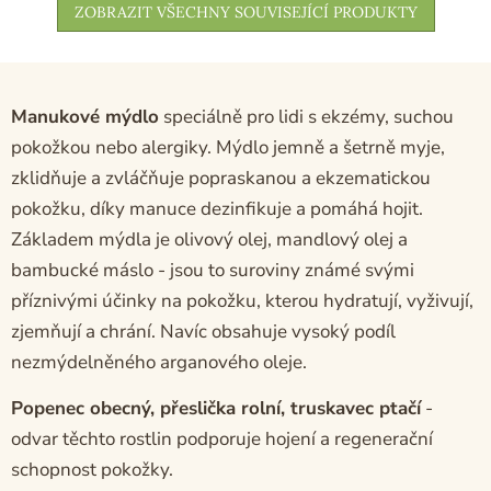
ZOBRAZIT VŠECHNY SOUVISEJÍCÍ PRODUKTY
Manukové mýdlo
speciálně pro lidi s ekzémy, suchou
pokožkou nebo alergiky. Mýdlo jemně a šetrně myje,
zklidňuje a zvláčňuje popraskanou a ekzematickou
pokožku, díky manuce dezinfikuje a pomáhá hojit.
Základem mýdla je olivový olej, mandlový olej a
bambucké máslo - jsou to suroviny známé svými
příznivými účinky na pokožku, kterou hydratují, vyživují,
zjemňují a chrání. Navíc obsahuje vysoký podíl
nezmýdelněného arganového oleje.
Popenec obecný, přeslička rolní, truskavec ptačí
-
odvar těchto rostlin podporuje hojení a regenerační
schopnost pokožky.