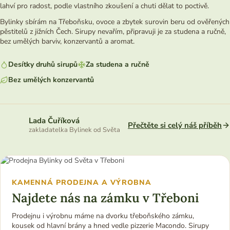
lahví pro radost, podle vlastního zkoušení a chuti dělat to poctivě.
Bylinky sbírám na Třeboňsku, ovoce a zbytek surovin beru od ověřených
pěstitelů z jižních Čech. Sirupy nevařím, připravuji je za studena a ručně,
bez umělých barviv, konzervantů a aromat.
Desítky druhů sirupů
Za studena a ručně
Bez umělých konzervantů
Lada Čuříková
Přečtěte si celý náš příběh
zakladatelka Bylinek od Světa
KAMENNÁ PRODEJNA A VÝROBNA
Najdete nás na zámku v Třeboni
Prodejnu i výrobnu máme na dvorku třeboňského zámku,
kousek od hlavní brány a hned vedle pizzerie Macondo. Sirupy