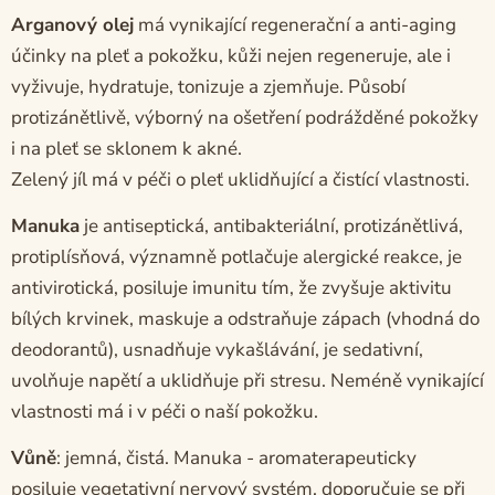
Arganový olej
má vynikající regenerační a anti-aging
účinky na pleť a pokožku, kůži nejen regeneruje, ale i
vyživuje, hydratuje, tonizuje a zjemňuje. Působí
protizánětlivě, výborný na ošetření podrážděné pokožky
i na pleť se sklonem k akné.
Zelený jíl má v péči o pleť uklidňující a čistící vlastnosti.
Manuka
je antiseptická, antibakteriální, protizánětlivá,
protiplísňová, významně potlačuje alergické reakce, je
antivirotická, posiluje imunitu tím, že zvyšuje aktivitu
bílých krvinek, maskuje a odstraňuje zápach (vhodná do
deodorantů), usnadňuje vykašlávání, je sedativní,
uvolňuje napětí a uklidňuje při stresu. Neméně vynikající
vlastnosti má i v péči o naší pokožku.
Vůně
: jemná, čistá. Manuka - aromaterapeuticky
posiluje vegetativní nervový systém, doporučuje se při