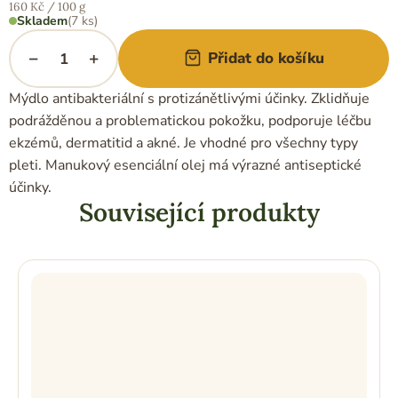
Měrná
160 Kč / 100 g
cena:
Skladem
(7 ks)
−
+
Přidat do košíku
Mýdlo antibakteriální s protizánětlivými účinky. Zklidňuje
podrážděnou a problematickou pokožku, podporuje léčbu
ekzémů, dermatitid a akné. Je vhodné pro všechny typy
pleti. Manukový esenciální olej má výrazné antiseptické
účinky.
Související produkty