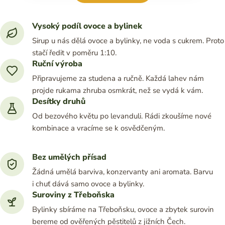
Vysoký podíl ovoce a bylinek
Sirup u nás dělá ovoce a bylinky, ne voda s cukrem. Proto
stačí ředit v poměru 1:10.
Ruční výroba
Připravujeme za studena a ručně. Každá lahev nám
projde rukama zhruba osmkrát, než se vydá k vám.
Desítky druhů
Od bezového květu po levanduli. Rádi zkoušíme nové
kombinace a vracíme se k osvědčeným.
Bez umělých přísad
Žádná umělá barviva, konzervanty ani aromata. Barvu
i chuť dává samo ovoce a bylinky.
Suroviny z Třeboňska
Bylinky sbíráme na Třeboňsku, ovoce a zbytek surovin
bereme od ověřených pěstitelů z jižních Čech.