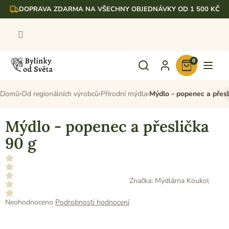
Přejít
DOPRAVA ZDARMA NA VŠECHNY OBJEDNÁVKY OD 1 500 KČ
na
obsah
0
Nákupní
košík
Domů
Od regionálních výrobců
Přírodní mýdla
Mýdlo - popenec a přesl
Mýdlo - popenec a přeslička
90 g
Značka:
Mýdlárna Koukol
Průměrné
Neohodnoceno
Podrobnosti hodnocení
hodnocení
produktu