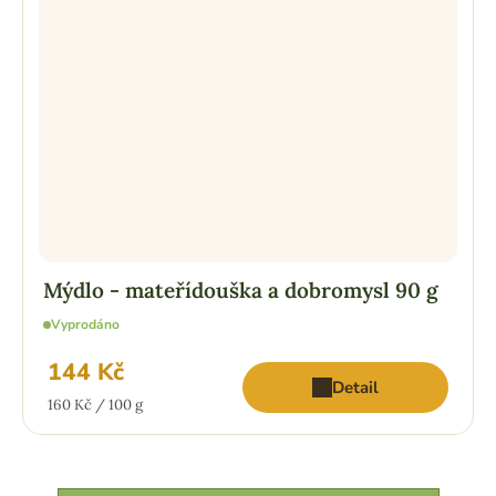
Mýdlo - mateřídouška a dobromysl 90 g
Vyprodáno
144 Kč
Detail
Měrná
160 Kč / 100 g
cena: