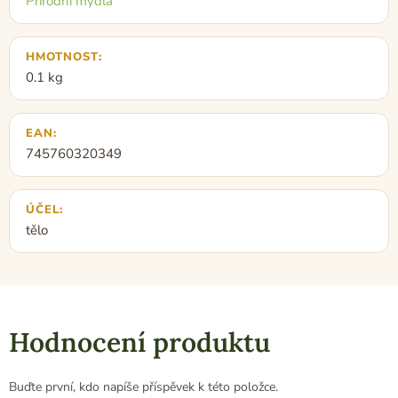
Přírodní mýdla
HMOTNOST
:
0.1 kg
EAN
:
745760320349
ÚČEL
:
tělo
Hodnocení produktu
Buďte první, kdo napíše příspěvek k této položce.