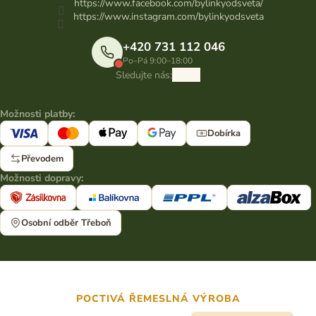
https://www.facebook.com/bylinkyodsveta/
https://www.instagram.com/bylinkyodsveta
+420 731 112 046
Po–Pá 9:00–18:00
Sledujte nás:
Možnosti platby:
Dobírka
Převodem
Možnosti dopravy:
Osobní odběr Třeboň
POCTIVÁ ŘEMESLNÁ VÝROBA