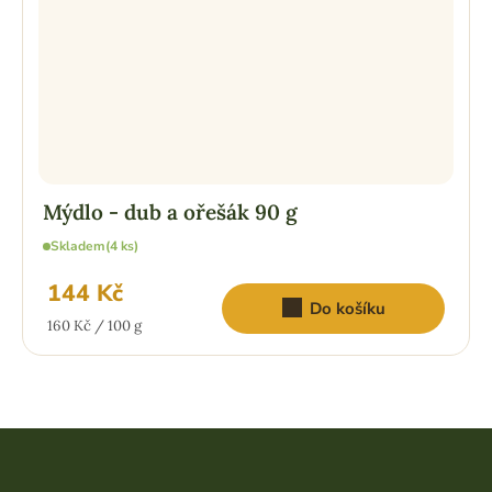
Mýdlo - dub a ořešák 90 g
Skladem
(4 ks)
144 Kč
Do košíku
Měrná
160 Kč / 100 g
cena:
Z
á
p