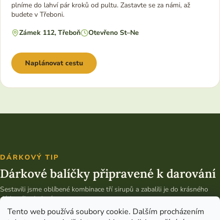
plníme do lahví pár kroků od pultu. Zastavte se za námi, až
budete v Třeboni.
Zámek 112, Třeboň
Otevřeno St–Ne
Naplánovat cestu
DÁRKOVÝ TIP
Dárkové balíčky připravené k darování
Sestavili jsme oblíbené kombinace tří sirupů a zabalili je do krásného
dárkového balení.
Tento web používá soubory cookie. Dalším procházením
Vybrat dárkový balíček