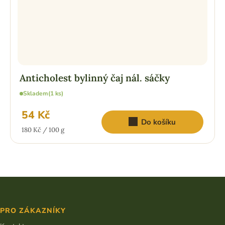
Anticholest bylinný čaj nál. sáčky
Skladem
(1 ks)
54 Kč
Do košíku
Měrná
180 Kč / 100 g
cena:
Z
á
p
PRO ZÁKAZNÍKY
a