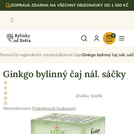
Přejít
DOPRAVA ZDARMA NA VŠECHNY OBJEDNÁVKY OD 1 500 KČ
na
obsah
0
Nákupní
košík
Domů
Od regionálních výrobců
Bylinné čaje
Ginkgo bylinný čaj nál. sá
Ginkgo bylinný čaj nál. sáčky
Značka:
Grešík
Průměrné
Neohodnoceno
Podrobnosti hodnocení
hodnocení
produktu
je
0,0