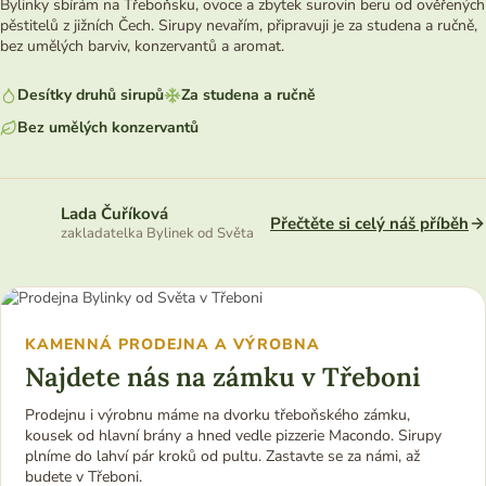
Bylinky sbírám na Třeboňsku, ovoce a zbytek surovin beru od ověřených
pěstitelů z jižních Čech. Sirupy nevařím, připravuji je za studena a ručně,
bez umělých barviv, konzervantů a aromat.
Desítky druhů sirupů
Za studena a ručně
Bez umělých konzervantů
Lada Čuříková
Přečtěte si celý náš příběh
zakladatelka Bylinek od Světa
KAMENNÁ PRODEJNA A VÝROBNA
Najdete nás na zámku v Třeboni
Prodejnu i výrobnu máme na dvorku třeboňského zámku,
kousek od hlavní brány a hned vedle pizzerie Macondo. Sirupy
plníme do lahví pár kroků od pultu. Zastavte se za námi, až
budete v Třeboni.