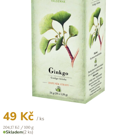
z
5
hvězdiček.
49 Kč
/ ks
Měrná
204,17 Kč / 100 g
cena:
Skladem
(2 ks)