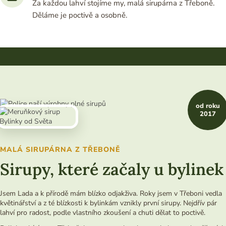
Za každou lahví stojíme my, malá sirupárna z Třeboně.
Děláme je poctivě a osobně.
od roku
2017
MALÁ SIRUPÁRNA Z TŘEBONĚ
Sirupy, které začaly u bylinek
Jsem Lada a k přírodě mám blízko odjakživa. Roky jsem v Třeboni vedla
květinářství a z té blízkosti k bylinkám vznikly první sirupy. Nejdřív pár
lahví pro radost, podle vlastního zkoušení a chuti dělat to poctivě.