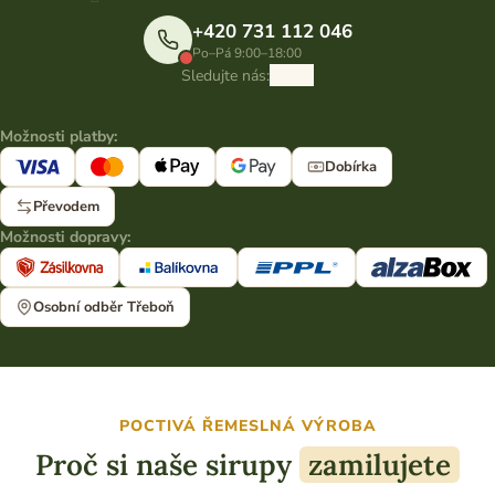
+420 731 112 046
Po–Pá 9:00–18:00
Sledujte nás:
Možnosti platby:
Dobírka
Převodem
Možnosti dopravy:
Osobní odběr Třeboň
POCTIVÁ ŘEMESLNÁ VÝROBA
Proč si naše sirupy
zamilujete