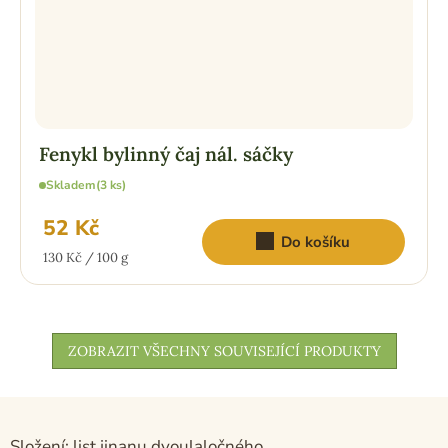
Fenykl bylinný čaj nál. sáčky
Skladem
(3 ks)
52 Kč
Do košíku
Měrná
130 Kč / 100 g
cena:
ZOBRAZIT VŠECHNY SOUVISEJÍCÍ PRODUKTY
Složení: list jinanu dvoulaločného