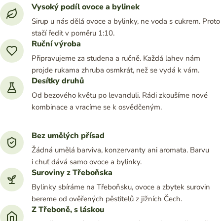
Vysoký podíl ovoce a bylinek
Sirup u nás dělá ovoce a bylinky, ne voda s cukrem. Proto
stačí ředit v poměru 1:10.
Ruční výroba
Připravujeme za studena a ručně. Každá lahev nám
projde rukama zhruba osmkrát, než se vydá k vám.
Desítky druhů
Od bezového květu po levanduli. Rádi zkoušíme nové
kombinace a vracíme se k osvědčeným.
Bez umělých přísad
Žádná umělá barviva, konzervanty ani aromata. Barvu
i chuť dává samo ovoce a bylinky.
Suroviny z Třeboňska
Bylinky sbíráme na Třeboňsku, ovoce a zbytek surovin
bereme od ověřených pěstitelů z jižních Čech.
Z Třeboně, s láskou