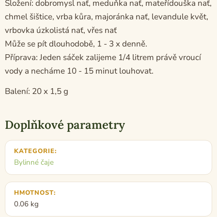
Složení: dobromysl nať, meduňka nať, mateřídouška nať,
chmel šištice, vrba kůra, majoránka nať, levandule květ,
vrbovka úzkolistá nať, vřes nať
Může se pít dlouhodobě, 1 - 3 x denně.
Příprava: Jeden sáček zalijeme 1/4 litrem právě vroucí
vody a necháme 10 - 15 minut louhovat.
Balení: 20 x 1,5 g
Doplňkové parametry
KATEGORIE
:
Bylinné čaje
HMOTNOST
:
0.06 kg