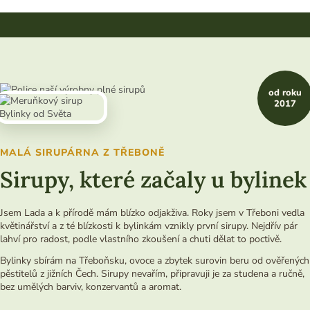
od roku
2017
MALÁ SIRUPÁRNA Z TŘEBONĚ
Sirupy, které začaly u bylinek
Jsem Lada a k přírodě mám blízko odjakživa. Roky jsem v Třeboni vedla
květinářství a z té blízkosti k bylinkám vznikly první sirupy. Nejdřív pár
lahví pro radost, podle vlastního zkoušení a chuti dělat to poctivě.
Bylinky sbírám na Třeboňsku, ovoce a zbytek surovin beru od ověřených
pěstitelů z jižních Čech. Sirupy nevařím, připravuji je za studena a ručně,
bez umělých barviv, konzervantů a aromat.