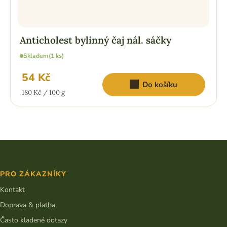
Anticholest bylinný čaj nál. sáčky
Skladem
(1 ks)
54 Kč
Do košíku
Měrná
180 Kč / 100 g
cena:
Z
á
p
PRO ZÁKAZNÍKY
a
t
Kontakt
í
Doprava & platba
Často kladené dotazy