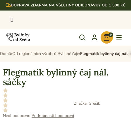
Přejít
DOPRAVA ZDARMA NA VŠECHNY OBJEDNÁVKY OD 1 500 KČ
na
obsah
0
Nákupní
košík
Domů
Od regionálních výrobců
Bylinné čaje
Flegmatik bylinný čaj nál. 
Flegmatik bylinný čaj nál.
sáčky
Značka:
Grešík
Průměrné
Neohodnoceno
Podrobnosti hodnocení
hodnocení
produktu