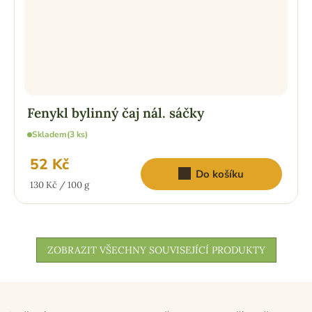
Fenykl bylinný čaj nál. sáčky
Skladem
(3 ks)
52 Kč
Do košíku
Měrná
130 Kč / 100 g
cena:
ZOBRAZIT VŠECHNY SOUVISEJÍCÍ PRODUKTY