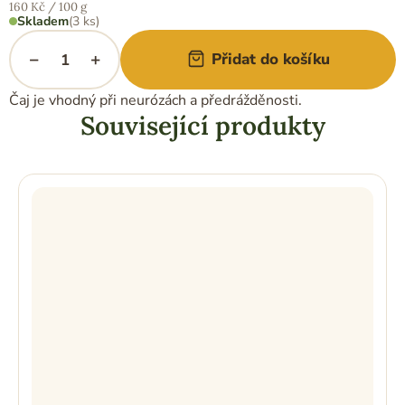
Měrná
160 Kč / 100 g
cena:
Skladem
(3 ks)
−
+
Přidat do košíku
Čaj je vhodný při neurózách a předrážděnosti.
Související produkty