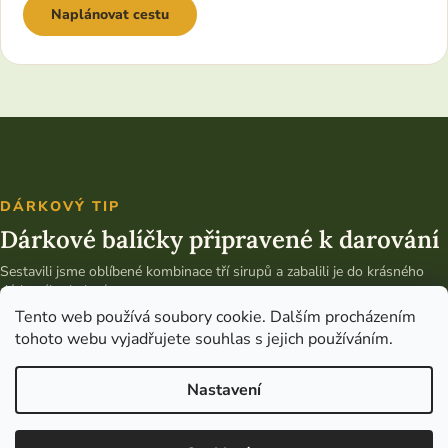
Naplánovat cestu
DÁRKOVÝ TIP
Dárkové balíčky připravené k darování
Sestavili jsme oblíbené kombinace tří sirupů a zabalili je do krásného
dárkového balení.
Tento web používá soubory cookie. Dalším procházením
Vybrat dárkový balíček
tohoto webu vyjadřujete souhlas s jejich používáním.
Nastavení
Copyright 2026
Bylinky od Světa
. Všechna práva vyhrazena.
Upravit
nastavení cookies