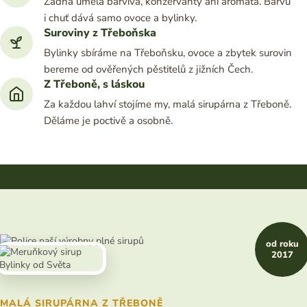
Žádná umělá barviva, konzervanty ani aromata. Barvu
i chuť dává samo ovoce a bylinky.
Suroviny z Třeboňska
Bylinky sbíráme na Třeboňsku, ovoce a zbytek surovin
bereme od ověřených pěstitelů z jižních Čech.
Z Třeboně, s láskou
Za každou lahví stojíme my, malá sirupárna z Třeboně.
Děláme je poctivě a osobně.
od roku
2017
MALÁ SIRUPÁRNA Z TŘEBONĚ