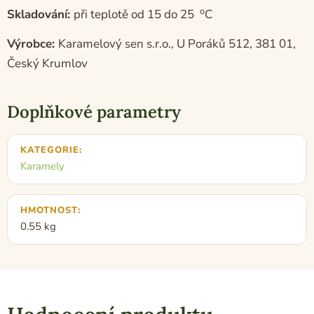
o
Skladování:
při teplotě od 15 do 25
C
Výrobce:
Karamelový sen s.r.o., U Poráků 512, 381 01,
Český Krumlov
Doplňkové parametry
KATEGORIE
:
Karamely
HMOTNOST
:
0.55 kg