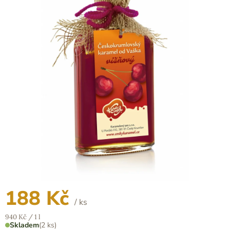
z
5
hvězdiček.
188 Kč
/ ks
Měrná
940 Kč / 1 l
cena:
Skladem
(2 ks)