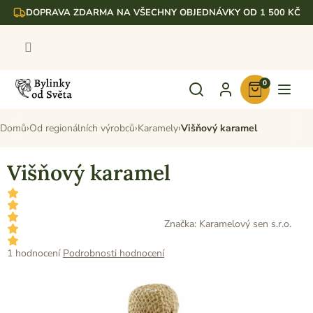
Přejít
DOPRAVA ZDARMA NA VŠECHNY OBJEDNÁVKY OD 1 500 KČ
na
obsah
0
Nákupní
košík
Domů
Od regionálních výrobců
Karamely
Višňový karamel
Višňový karamel
Značka:
Karamelový sen s.r.o.
Průměrné
1 hodnocení
Podrobnosti hodnocení
hodnocení
produktu
je
5,0