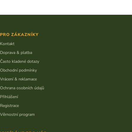
Z
á
p
PRO ZÁKAZNÍKY
a
t
Kontakt
í
Doprava & platba
Často kladené dotazy
Obchodní podmínky
Vrácení & reklamace
Ochrana osobních údajů
Přihlášení
Registrace
Věrnostní program