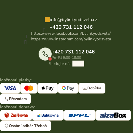
info
@
bylinkyodsveta.cz
+420 731 112 046
https://www.facebook.com/bylinkyodsveta/
https://www.instagram.com/bylinkyodsveta
+420 731 112 046
Po–Pá 9:00–18:00
Sledujte nás:
Možnosti platby:
Dobírka
Převodem
Možnosti dopravy:
Osobní odběr Třeboň