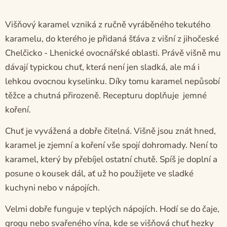
Višňový karamel vzniká z ručně vyráběného tekutého
karamelu, do kterého je přidaná šťáva z višní z jihočeské
Chelčicko - Lhenické ovocnářské oblasti. Právě višně mu
dávají typickou chuť, která není jen sladká, ale má i
lehkou ovocnou kyselinku. Díky tomu karamel nepůsobí
těžce a chutná přirozeně. Recepturu doplňuje jemné
koření.
Chuť je vyvážená a dobře čitelná. Višně jsou znát hned,
karamel je zjemní a koření vše spojí dohromady. Není to
karamel, který by přebíjel ostatní chutě. Spíš je doplní a
posune o kousek dál, ať už ho použijete ve sladké
kuchyni nebo v nápojích.
Velmi dobře funguje v teplých nápojích. Hodí se do čaje,
grogu nebo svařeného vína, kde se višňová chuť hezky