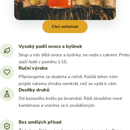
Chci ochutnat
Vysoký podíl ovoce a bylinek
Sirup u nás dělá ovoce a bylinky, ne voda s cukrem. Proto
stačí ředit v poměru 1:10.
Ruční výroba
Připravujeme za studena a ručně. Každá lahev nám
projde rukama zhruba osmkrát, než se vydá k vám.
Desítky druhů
Od bezového květu po levanduli. Rádi zkoušíme nové
kombinace a vracíme se k osvědčeným.
Bez umělých přísad