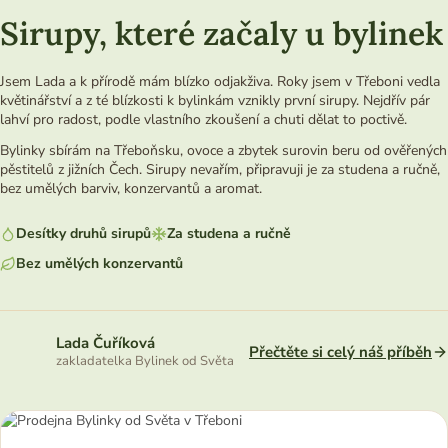
Sirupy, které začaly u bylinek
Jsem Lada a k přírodě mám blízko odjakživa. Roky jsem v Třeboni vedla
květinářství a z té blízkosti k bylinkám vznikly první sirupy. Nejdřív pár
lahví pro radost, podle vlastního zkoušení a chuti dělat to poctivě.
Bylinky sbírám na Třeboňsku, ovoce a zbytek surovin beru od ověřených
pěstitelů z jižních Čech. Sirupy nevařím, připravuji je za studena a ručně,
bez umělých barviv, konzervantů a aromat.
Desítky druhů sirupů
Za studena a ručně
Bez umělých konzervantů
Lada Čuříková
Přečtěte si celý náš příběh
zakladatelka Bylinek od Světa