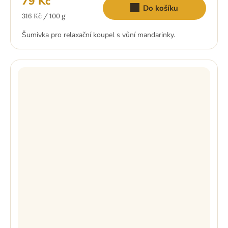
79 Kč
Do košíku
Měrná
316 Kč / 100 g
cena:
Šumivka pro relaxační koupel s vůní mandarinky.