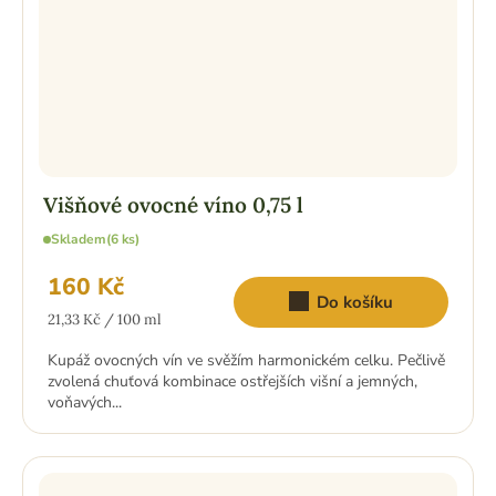
Višňové ovocné víno 0,75 l
Skladem
(6 ks)
160 Kč
Do košíku
Měrná
21,33 Kč / 100 ml
cena:
Kupáž ovocných vín ve svěžím harmonickém celku. Pečlivě
zvolená chuťová kombinace ostřejších višní a jemných,
voňavých...