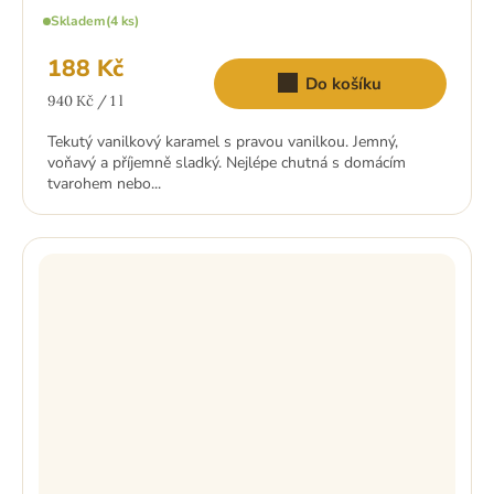
Skladem
(4 ks)
188 Kč
Do košíku
Měrná
940 Kč / 1 l
cena:
Tekutý vanilkový karamel s pravou vanilkou. Jemný,
voňavý a příjemně sladký. Nejlépe chutná s domácím
tvarohem nebo...