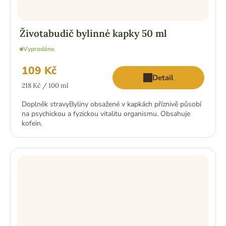
Životabudič bylinné kapky 50 ml
Vyprodáno
109 Kč
Detail
Měrná
218 Kč / 100 ml
cena:
Doplněk stravyByliny obsažené v kapkách příznivě působí
na psychickou a fyzickou vitalitu organismu. Obsahuje
kofein.