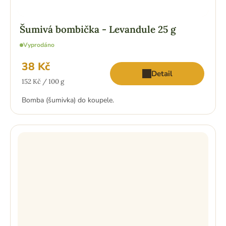
Šumivá bombička - Levandule 25 g
Vyprodáno
38 Kč
Detail
Měrná
152 Kč / 100 g
cena:
Bomba (šumivka) do koupele.