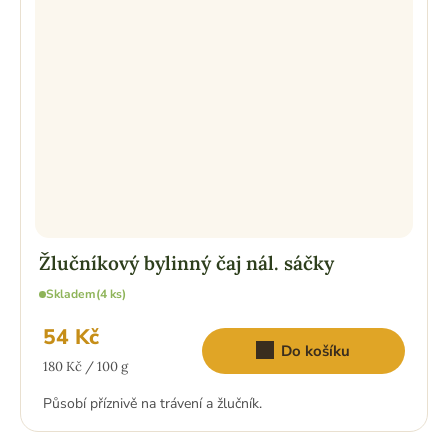
Žlučníkový bylinný čaj nál. sáčky
Skladem
(4 ks)
54 Kč
Do košíku
Měrná
180 Kč / 100 g
cena:
Působí příznivě na trávení a žlučník.