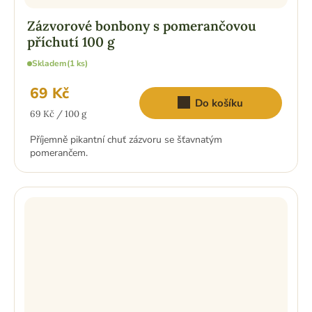
Zázvorové bonbony s pomerančovou
příchutí 100 g
Skladem
(1 ks)
69 Kč
Do košíku
Měrná
69 Kč / 100 g
cena:
Příjemně pikantní chuť zázvoru se šťavnatým
pomerančem.