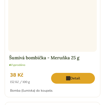
Šumivá bombička - Meruňka 25 g
Vyprodáno
38 Kč
Detail
Měrná
152 Kč / 100 g
cena:
Bomba (šumivka) do koupele.