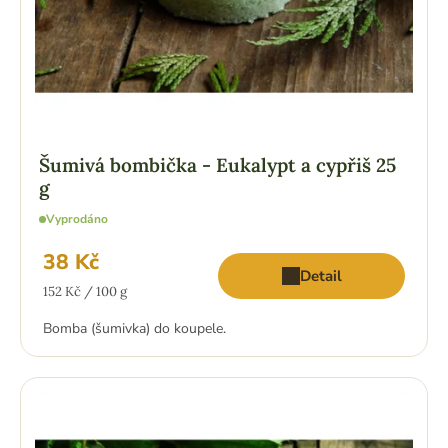
ů
Šumivá bombička - Eukalypt a cypřiš 25
g
Vyprodáno
38 Kč
Detail
Měrná
152 Kč / 100 g
cena:
Bomba (šumivka) do koupele.