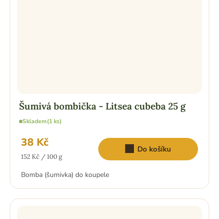
Šumivá bombička - Litsea cubeba 25 g
Skladem
(1 ks)
38 Kč
Do košíku
Měrná
152 Kč / 100 g
cena:
Bomba (šumivka) do koupele