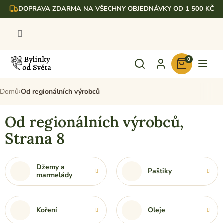
Přejít
DOPRAVA ZDARMA NA VŠECHNY OBJEDNÁVKY OD 1 500 KČ
na
obsah
0
Nákupní
košík
Domů
Od regionálních výrobců
Od regionálních výrobců
,
Strana 8
Džemy a
Paštiky
marmelády
Koření
Oleje