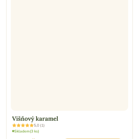
Višňový karamel
Průměrné
5,0 (1)
hodnocení
Skladem
(3 ks)
produktu
je