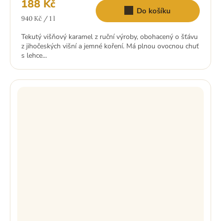
188 Kč
5,0
Do košíku
z
Měrná
5
940 Kč / 1 l
hvězdiček.
cena:
Tekutý višňový karamel z ruční výroby, obohacený o šťávu
z jihočeských višní a jemné koření. Má plnou ovocnou chuť
s lehce...