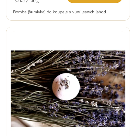
Měrná
152 Kč / 100 g
cena:
Bomba (šumivka) do koupele s vůní lesních jahod.