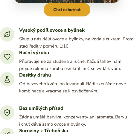
Chci ochutnat
Vysoký podíl ovoce a bylinek
Sirup u nás dělá ovoce a bylinky, ne voda s cukrem. Proto
stačí ředit v poměru 1:10.
Ruční výroba
Připravujeme za studena a ručně. Každá lahev nám
projde rukama zhruba osmkrát, než se vydá k vám.
Desítky druhů
Od bezového květu po levanduli. Rádi zkoušíme nové
kombinace a vracíme se k osvědčeným.
Bez umělých přísad
Žádná umělá barviva, konzervanty ani aromata. Barvu
i chuť dává samo ovoce a bylinky.
Suroviny z Třeboňska