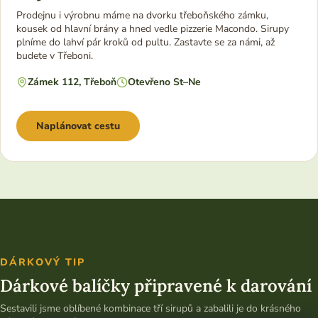
Prodejnu i výrobnu máme na dvorku třeboňského zámku,
kousek od hlavní brány a hned vedle pizzerie Macondo. Sirupy
plníme do lahví pár kroků od pultu. Zastavte se za námi, až
budete v Třeboni.
Zámek 112, Třeboň
Otevřeno St–Ne
Naplánovat cestu
DÁRKOVÝ TIP
Dárkové balíčky připravené k darování
Sestavili jsme oblíbené kombinace tří sirupů a zabalili je do krásného