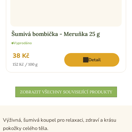
Šumivá bombička - Meruňka 25 g
Vyprodáno
38 Kč
Detail
Měrná
152 Kč / 100 g
cena:
ZOBRAZIT VŠECHNY SOUVISEJÍCÍ PRODUKTY
Výživná, šumivá koupel pro relaxaci, zdraví a krásu
pokožky celého těla.