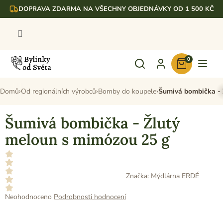
Přejít
DOPRAVA ZDARMA NA VŠECHNY OBJEDNÁVKY OD 1 500 KČ
na
obsah
0
Nákupní
košík
Domů
Od regionálních výrobců
Bomby do koupele
Šumivá bombička - 
Šumivá bombička - Žlutý
meloun s mimózou 25 g
Značka:
Mýdlárna ERDÉ
Průměrné
Neohodnoceno
Podrobnosti hodnocení
hodnocení
produktu