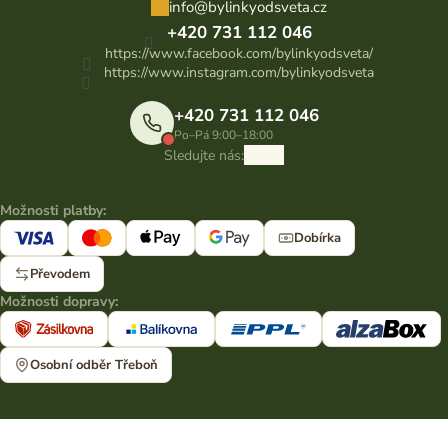
info
@
bylinkyodsveta.cz
+420 731 112 046
https://www.facebook.com/bylinkyodsveta/
https://www.instagram.com/bylinkyodsveta
+420 731 112 046
Po–Pá 9:00–18:00
Sledujte nás:
Možnosti platby:
Dobírka
Převodem
Možnosti dopravy:
Osobní odběr Třeboň