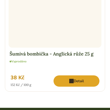
Šumivá bombička - Anglická růže 25 g
Vyprodáno
38 Kč
Detail
Měrná
152 Kč / 100 g
cena: