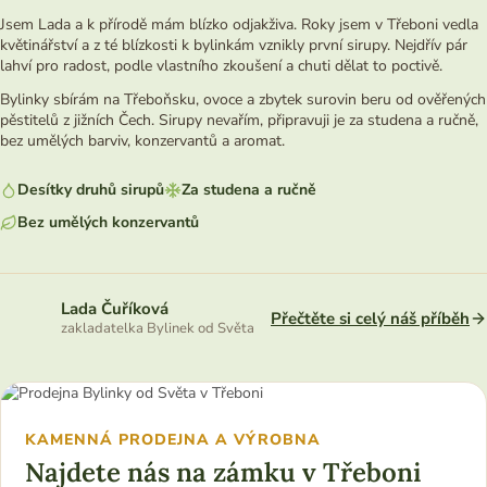
Jsem Lada a k přírodě mám blízko odjakživa. Roky jsem v Třeboni vedla
květinářství a z té blízkosti k bylinkám vznikly první sirupy. Nejdřív pár
lahví pro radost, podle vlastního zkoušení a chuti dělat to poctivě.
Bylinky sbírám na Třeboňsku, ovoce a zbytek surovin beru od ověřených
pěstitelů z jižních Čech. Sirupy nevařím, připravuji je za studena a ručně,
bez umělých barviv, konzervantů a aromat.
Desítky druhů sirupů
Za studena a ručně
Bez umělých konzervantů
Lada Čuříková
Přečtěte si celý náš příběh
zakladatelka Bylinek od Světa
KAMENNÁ PRODEJNA A VÝROBNA
Najdete nás na zámku v Třeboni