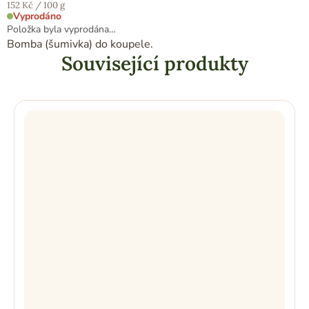
Měrná
152 Kč / 100 g
cena:
Vyprodáno
Položka byla vyprodána…
Bomba (šumivka) do koupele.
Související produkty