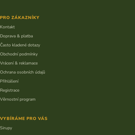
Z
á
p
PRO ZÁKAZNÍKY
a
t
Kontakt
í
Doprava & platba
Často kladené dotazy
Obchodní podmínky
Vrácení & reklamace
Ochrana osobních údajů
Přihlášení
Registrace
Věrnostní program
VYBÍRÁME PRO VÁS
Sirupy