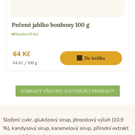
Pečené jablko bonbony 100 g
Skladem
(3 ks)
64 Kč
Do košíku
Měrná
64 Kč / 100 g
cena:
ZOBRAZIT VŠECHNY SOUVISEJÍCÍ PRODUKTY
Složení: cukr, glukózový sirup, jitrocelový výluh (10,9
%), kandysový sirup, karamelový sirup, přírodní extrakt