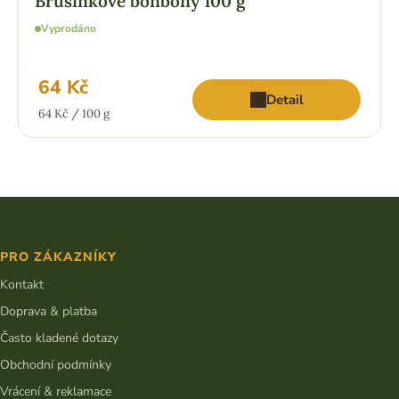
Brusinkové bonbony 100 g
Vyprodáno
64 Kč
Detail
Měrná
64 Kč / 100 g
cena:
Z
á
p
PRO ZÁKAZNÍKY
a
t
Kontakt
í
Doprava & platba
Často kladené dotazy
Obchodní podmínky
Vrácení & reklamace