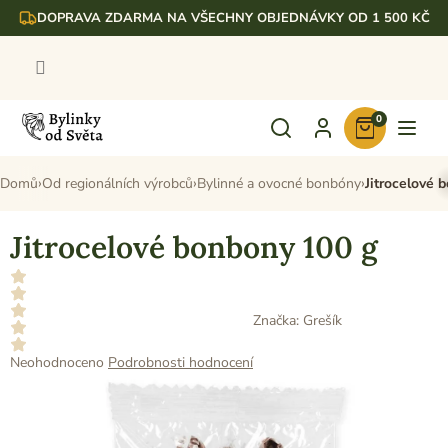
Přejít
DOPRAVA ZDARMA NA VŠECHNY OBJEDNÁVKY OD 1 500 KČ
na
obsah
0
Nákupní
košík
Domů
Od regionálních výrobců
Bylinné a ovocné bonbóny
Jitrocelové 
Jitrocelové bonbony 100 g
Značka:
Grešík
Průměrné
Neohodnoceno
Podrobnosti hodnocení
hodnocení
produktu
je
0,0