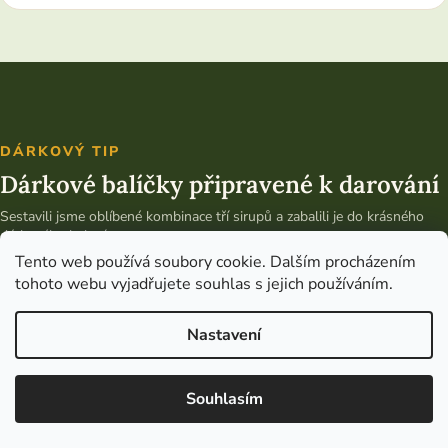
DÁRKOVÝ TIP
Dárkové balíčky připravené k darování
Sestavili jsme oblíbené kombinace tří sirupů a zabalili je do krásného
dárkového balení.
Tento web používá soubory cookie. Dalším procházením
Vybrat dárkový balíček
tohoto webu vyjadřujete souhlas s jejich používáním.
Nastavení
Copyright 2026
Bylinky od Světa
. Všechna práva vyhrazena.
Upravit
nastavení cookies
Souhlasím
a upravilo
Vytvořil Shoptet