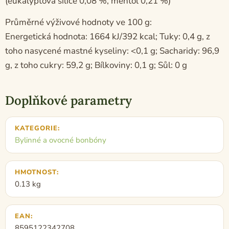
(eukalyptová silice 0,08 %, mentol 0,21 %)
Průměrné výživové hodnoty ve 100 g:
Energetická hodnota: 1664 kJ/392 kcal; Tuky: 0,4 g, z
toho nasycené mastné kyseliny: <0,1 g; Sacharidy: 96,9
g, z toho cukry: 59,2 g; Bílkoviny: 0,1 g; Sůl: 0 g
Doplňkové parametry
KATEGORIE
:
Bylinné a ovocné bonbóny
HMOTNOST
:
0.13 kg
EAN
:
8595122342708