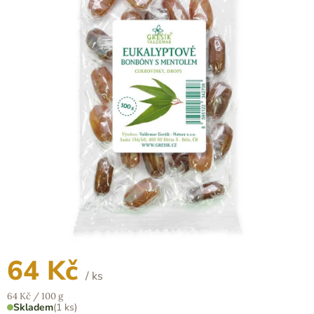
z
5
hvězdiček.
64 Kč
/ ks
Měrná
64 Kč / 100 g
cena:
Skladem
(1 ks)