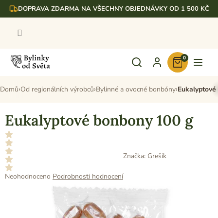
Přejít
DOPRAVA ZDARMA NA VŠECHNY OBJEDNÁVKY OD 1 500 KČ
na
obsah
0
Nákupní
košík
Domů
Od regionálních výrobců
Bylinné a ovocné bonbóny
Eukalyptové
Eukalyptové bonbony 100 g
Značka:
Grešík
Průměrné
Neohodnoceno
Podrobnosti hodnocení
hodnocení
produktu
je
0,0