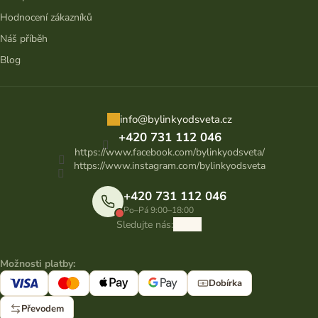
Hodnocení zákazníků
Náš příběh
Blog
info
@
bylinkyodsveta.cz
+420 731 112 046
https://www.facebook.com/bylinkyodsveta/
https://www.instagram.com/bylinkyodsveta
+420 731 112 046
Po–Pá 9:00–18:00
Sledujte nás:
Možnosti platby:
Dobírka
Převodem