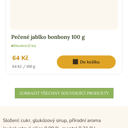
Pečené jablko bonbony 100 g
Skladem
(3 ks)
64 Kč
Do košíku
Měrná
64 Kč / 100 g
cena:
ZOBRAZIT VŠECHNY SOUVISEJÍCÍ PRODUKTY
Složení: cukr, glukózový sirup, přírodní aroma