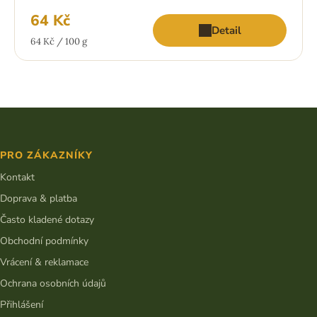
64 Kč
Detail
Měrná
64 Kč / 100 g
cena:
Z
á
p
PRO ZÁKAZNÍKY
a
t
Kontakt
í
Doprava & platba
Často kladené dotazy
Obchodní podmínky
Vrácení & reklamace
Ochrana osobních údajů
Přihlášení