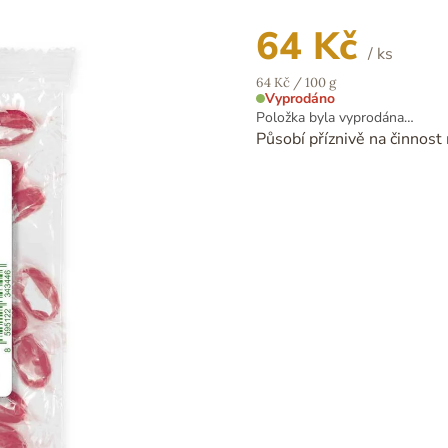
64 Kč
/ ks
Měrná
64 Kč / 100 g
cena:
Vyprodáno
Položka byla vyprodána…
Působí příznivě na činnost