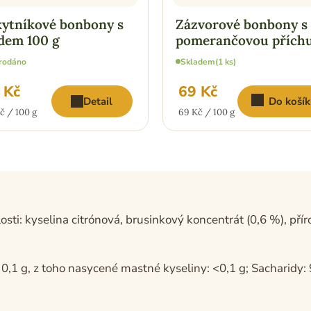
ytníkové bonbony s
Zázvorové bonbony s
dem 100 g
pomerančovou příchu
100 g
rodáno
Skladem
(1 ks)
 Kč
69 Kč
Detail
Do košík
ná
Měrná
č / 100 g
69 Kč / 100 g
:
cena:
losti: kyselina citrónová, brusinkový koncentrát (0,6 %), pří
,1 g, z toho nasycené mastné kyseliny: <0,1 g; Sacharidy: 97