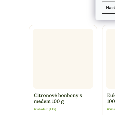
Nast
Citronové bonbony s
Euk
medem 100 g
100
Skladem
(4 ks)
Skl