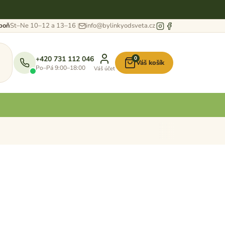
eboň
St–Ne 10–12 a 13–16
info@bylinkyodsveta.cz
+420 731 112 046
0
Váš košík
Nákupní
Po–Pá 9:00–18:00
Váš účet
košík