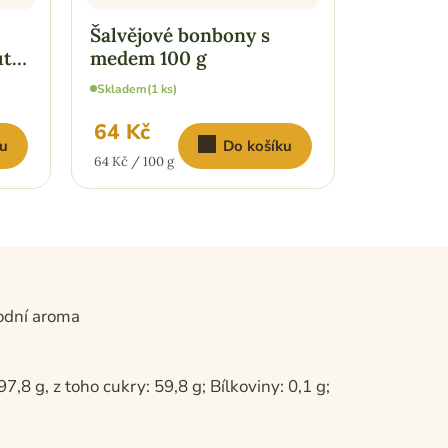
Šalvějové bonbony s
tí
medem 100 g
Skladem
(1 ks)
64 Kč
u
Do košíku
Měrná
64 Kč / 100 g
cena:
rodní aroma
,8 g, z toho cukry: 59,8 g; Bílkoviny: 0,1 g;