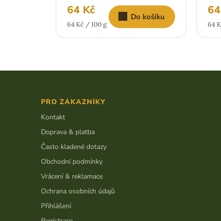
64 Kč
64
Do košíku
Měrná
Měr
64 Kč / 100 g
64 K
cena:
cena
Z
á
p
PRO ZÁKAZNÍKY
a
t
Kontakt
í
Doprava & platba
Často kladené dotazy
Obchodní podmínky
Vrácení & reklamace
Ochrana osobních údajů
Přihlášení
Registrace