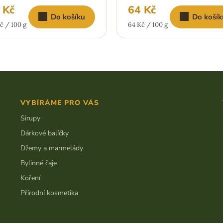
 Kč
64 Kč
Do košíku
Do košík
ná
Měrná
č / 100 g
64 Kč / 100 g
:
cena:
VYBÍRÁME PRO VÁS
Sirupy
Dárkové balíčky
Džemy a marmelády
Bylinné čaje
Koření
Přírodní kosmetika