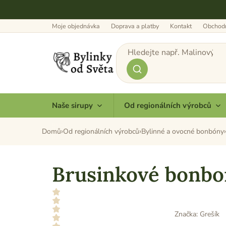
Přejít
na
obsah
Moje objednávka
Doprava a platby
Kontakt
Obchodn
Naše sirupy
Od regionálních výrobců
Domů
Od regionálních výrobců
Bylinné a ovocné bonbóny
Brusinkové bonbo
Značka:
Grešík