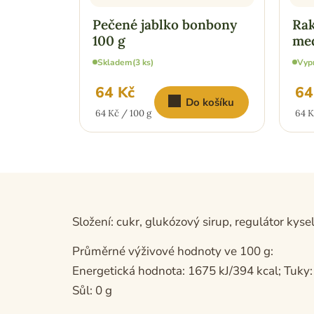
Pečené jablko bonbony
Rak
100 g
me
Skladem
(3 ks)
Vyp
64 Kč
64
Do košíku
Měrná
Měr
64 Kč / 100 g
64 K
cena:
cena
Složení: cukr, glukózový sirup, regulátor kyse
Průměrné výživové hodnoty ve 100 g:
Energetická hodnota: 1675 kJ/394 kcal; Tuky: 0
Sůl: 0 g