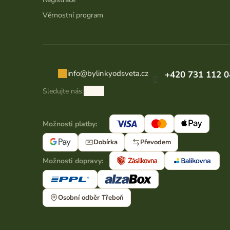
Věrnostní program
info
@
bylinkyodsveta.cz
+420 731 112 0
Sledujte nás:
Možnosti platby:
Dobírka
Převodem
Možnosti dopravy:
Osobní odběr Třeboň