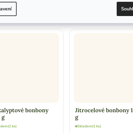
avení
Souh
alyptové bonbony
Jitrocelové bonbony 
 g
g
adem
(1 ks)
Skladem
(1 ks)