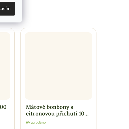
lasím
100
Mátové bonbony s
Pečené 
citronovou příchutí 100
100 g
g
Vyprodáno
Skladem
(3 