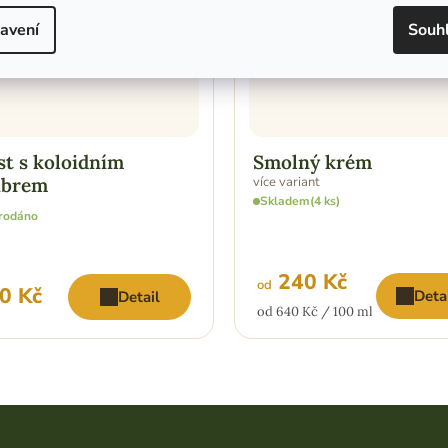
avení
Souh
t s koloidním
Smolný krém
íbrem
více variant
Skladem
(4 ks)
rodáno
240 Kč
od
0 Kč
Deta
Detail
Měrná
od 640 Kč / 100 ml
cena: