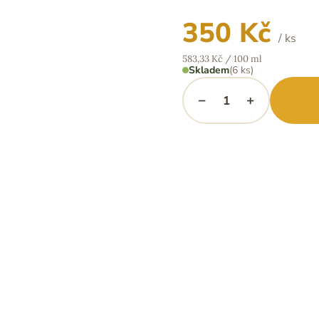
350 Kč
/ ks
Měrná
583,33 Kč / 100 ml
cena:
Skladem
(6 ks)
−
+