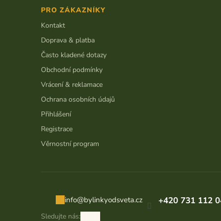
p
PRO ZÁKAZNÍKY
a
t
Kontakt
í
Doprava & platba
Často kladené dotazy
Obchodní podmínky
Vrácení & reklamace
Ochrana osobních údajů
Přihlášení
Registrace
Věrnostní program
info
@
bylinkyodsveta.cz
+420 731 112 0
Sledujte nás: