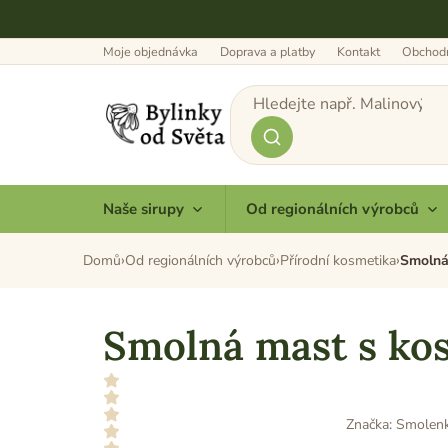
Přejít
na
obsah
Moje objednávka
Doprava a platby
Kontakt
Obchodn
Naše sirupy
Od regionálních výrobců
Domů
Od regionálních výrobců
Přírodní kosmetika
Smolná
Smolná mast s kos
Značka:
Smolen