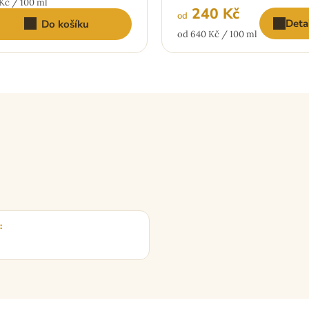
ná
Kč / 100 ml
240 Kč
:
od
Deta
Do košíku
Měrná
od 640 Kč / 100 ml
cena:
: