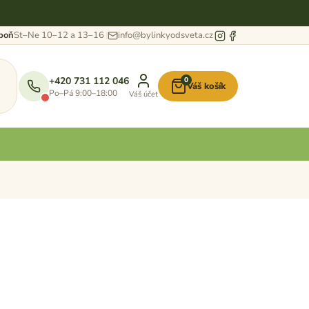
eboň
St–Ne 10–12 a 13–16
info@bylinkyodsveta.cz
+420 731 112 046
0
Váš košík
Nákupní
Po–Pá 9:00–18:00
Váš účet
košík