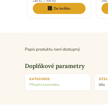
Měrná
Měr
240 Kč / 100 ml
598 
cena:
cena
Do košíku
Popis produktu není dostupný
Doplňkové parametry
KATEGORIE
:
ÚČEL
Přírodní kosmetika
tělo