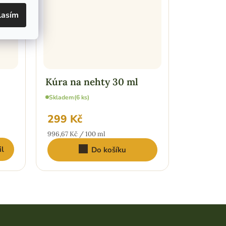
lasím
Kúra na nehty 30 ml
Smolenk
Skladem
(6 ks)
Skladem
(1 
299 Kč
299 Kč
Měrná
Měrná
996,67 Kč / 100 ml
598 Kč / 1
cena:
cena:
il
Do košíku