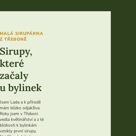
MALÁ SIRUPÁRNA
Z TŘEBONĚ
Sirupy,
které
začaly
B
e
u bylinek
z
u
Jsem Lada a k přírodě
m
mám blízko odjakživa.
ě
Roky jsem v Třeboni
l
vedla květinářství a z té
ý
blízkosti k bylinkám
c
vznikly první sirupy.
h