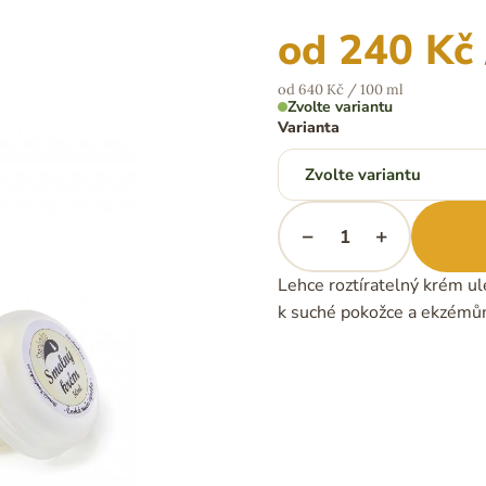
od
240 Kč
Měrná
od 640 Kč / 100 ml
cena:
Zvolte variantu
Varianta
−
+
Lehce roztíratelný krém u
k suché pokožce a ekzémů