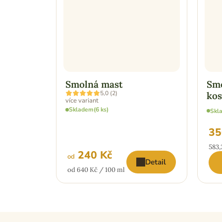
Smolná mast
Smo
Průměrné
5,0 (2)
kos
hodnocení
více variant
produktu
Skladem
(6 ks)
Skl
je
5,0
z
35
5
hvězdiček.
Měr
583,
240 Kč
cena
od
Detail
Měrná
od 640 Kč / 100 ml
cena: