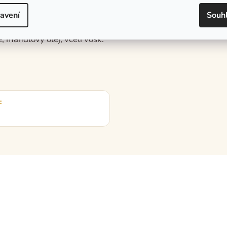
avení
Souh
 mandlový olej, včelí vosk.
: