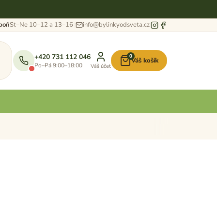
eboň
St–Ne 10–12 a 13–16
info@bylinkyodsveta.cz
+420 731 112 046
0
Váš košík
Nákupní
Po–Pá 9:00–18:00
Váš účet
košík