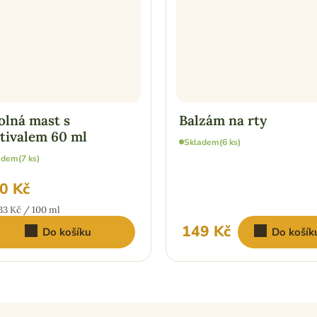
lná mast s
Balzám na rty
tivalem 60 ml
Skladem
(6 ks)
adem
(7 ks)
0 Kč
ná
33 Kč / 100 ml
:
149 Kč
Do košíku
Do košík