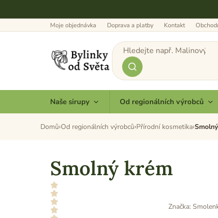
Přejít
na
obsah
Moje objednávka
Doprava a platby
Kontakt
Obchodn
Naše sirupy
Od regionálních výrobců
Domů
Od regionálních výrobců
Přírodní kosmetika
Smolný
Smolný krém
Značka:
Smolen