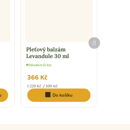
Další
produkt
Pleťový balzám
Balzám n
Levandule 30 ml
ml
Skladem
(3 ks)
Vyprodáno
366 Kč
106 Kč
Měrná
Měrná
1 220 Kč / 100 ml
2 355,56 Kč
cena:
cena:
u
Do košíku