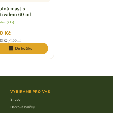
lná mast s
tivalem 60 ml
adem
(7 ks)
0 Kč
ná
33 Kč / 100 ml
:
Do košíku
VYBÍRÁME PRO VÁS
Sirupy
Dárkové balíčky