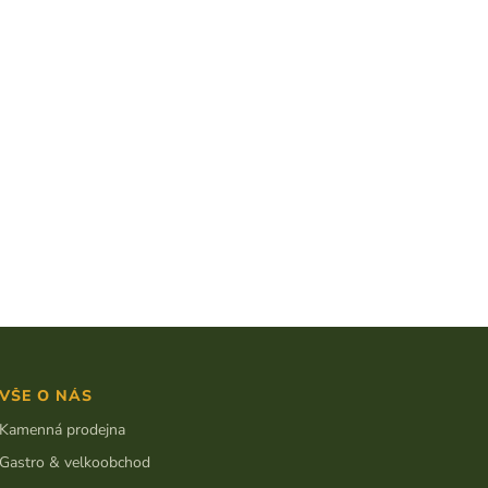
VŠE O NÁS
Kamenná prodejna
Gastro & velkoobchod