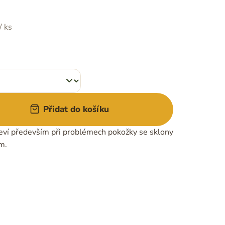
/ ks
Přidat do košíku
leví především při problémech pokožky se sklony
m.