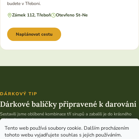
budete v Třeboni.
Zámek 112, Třeboň
Otevřeno St–Ne
Naplánovat cestu
DÁRKOVÝ TIP
Dárkové balíčky připravené k darování
Sestavili jsme oblíbené kombinace tří sirupů a zabalili je do krásného
dárkového balení.
Tento web používá soubory cookie. Dalším procházením
Vybrat dárkový balíček
tohoto webu vyjadřujete souhlas s jejich používáním.