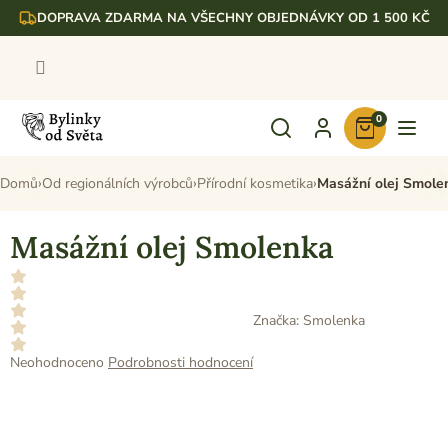
Přejít
DOPRAVA ZDARMA NA VŠECHNY OBJEDNÁVKY OD 1 500 KČ
na
obsah
0
Nákupní
košík
Domů
Od regionálních výrobců
Přírodní kosmetika
Masážní olej Smole
Masážní olej Smolenka
Značka:
Smolenka
Průměrné
Neohodnoceno
Podrobnosti hodnocení
hodnocení
produktu
je
0,0