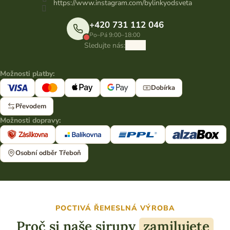
https://www.instagram.com/bylinkyodsveta
+420 731 112 046
Po–Pá 9:00–18:00
Sledujte nás:
Možnosti platby:
Dobírka
Převodem
Možnosti dopravy:
Osobní odběr Třeboň
POCTIVÁ ŘEMESLNÁ VÝROBA
Proč si naše sirupy
zamilujete