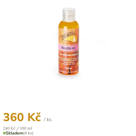
z
5
hvězdiček.
360 Kč
/ ks
Měrná
240 Kč / 100 ml
cena:
Skladem
(4 ks)