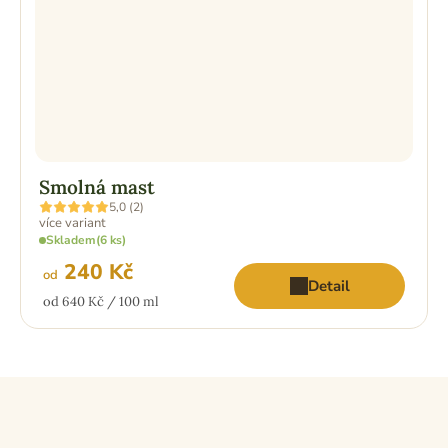
Smolná mast
Průměrné
5,0 (2)
hodnocení
více variant
produktu
Skladem
(6 ks)
je
5,0
240 Kč
z
od
Detail
5
Měrná
od 640 Kč / 100 ml
hvězdiček.
cena: