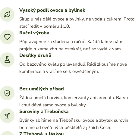
Vysoký podíl ovoce a bylinek
Sirup u nás dělá ovoce a bylinky, ne voda s cukrem. Proto
stačí ředit v poměru 1:10.
Ruční výroba
Připravujeme za studena a ručně. Každá lahev nám
projde rukama zhruba osmkrát, než se vydá k vám.
Desítky druhů
Od bezového květu po levanduli. Rádi zkoušíme nové
kombinace a vracíme se k osvědčeným.
Bez umělých přísad
Žádná umělá barviva, konzervanty ani aromata. Barvu
i chuť dává samo ovoce a bylinky.
Suroviny z Třeboňska
Bylinky sbíráme na Třeboňsku, ovoce a zbytek surovin
bereme od ověřených pěstitelů z jižních Čech.
Z Třeboně, s láskou