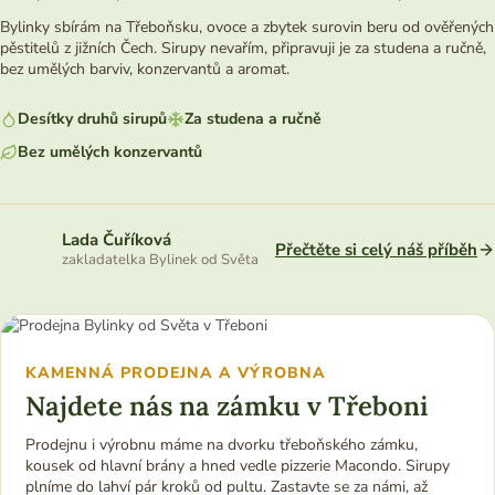
Bylinky sbírám na Třeboňsku, ovoce a zbytek surovin beru od ověřených
pěstitelů z jižních Čech. Sirupy nevařím, připravuji je za studena a ručně,
bez umělých barviv, konzervantů a aromat.
Desítky druhů sirupů
Za studena a ručně
Bez umělých konzervantů
Lada Čuříková
Přečtěte si celý náš příběh
zakladatelka Bylinek od Světa
KAMENNÁ PRODEJNA A VÝROBNA
Najdete nás na zámku v Třeboni
Prodejnu i výrobnu máme na dvorku třeboňského zámku,
kousek od hlavní brány a hned vedle pizzerie Macondo. Sirupy
plníme do lahví pár kroků od pultu. Zastavte se za námi, až