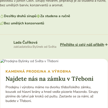
pěstitelů z jižních Čech. Sirupy nevařím, připravuji je za studena a ručně,
bez umělých barviv, konzervantů a aromat.
Desítky druhů sirupů
Za studena a ručně
Bez umělých konzervantů
Lada Čuříková
Přečtěte si celý náš příběh
zakladatelka Bylinek od Světa
KAMENNÁ PRODEJNA A VÝROBNA
Najdete nás na zámku v Třeboni
Prodejnu i výrobnu máme na dvorku třeboňského zámku,
kousek od hlavní brány a hned vedle pizzerie Macondo. Sirupy
plníme do lahví pár kroků od pultu. Zastavte se za námi, až
budete v Třeboni.