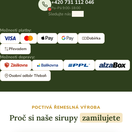
+420 731 112 046
Po–Pá 9:00–18:00
Sledujte nás:
Možnosti platby:
Dobírka
Převodem
Možnosti dopravy:
Osobní odběr Třeboň
POCTIVÁ ŘEMESLNÁ VÝROBA
Proč si naše sirupy
zamilujete