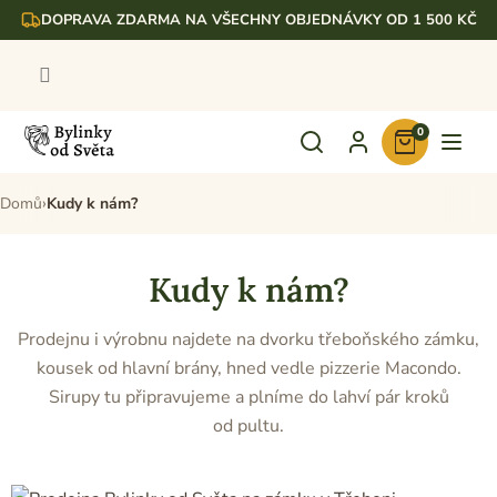
Přejít
DOPRAVA ZDARMA NA VŠECHNY OBJEDNÁVKY OD 1 500 KČ
na
obsah
0
Nákupní
košík
Domů
Kudy k nám?
Kudy k nám?
Prodejnu i výrobnu najdete na dvorku třeboňského zámku,
kousek od hlavní brány, hned vedle pizzerie Macondo.
Sirupy tu připravujeme a plníme do lahví pár kroků
od pultu.