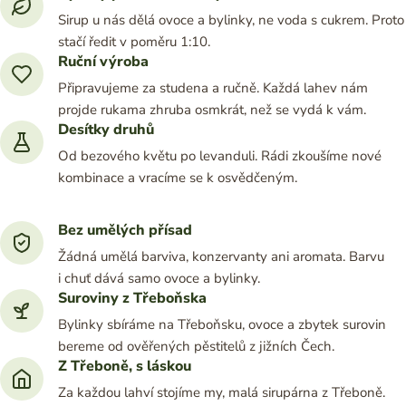
Sirup u nás dělá ovoce a bylinky, ne voda s cukrem. Proto
stačí ředit v poměru 1:10.
Ruční výroba
Připravujeme za studena a ručně. Každá lahev nám
projde rukama zhruba osmkrát, než se vydá k vám.
Desítky druhů
Od bezového květu po levanduli. Rádi zkoušíme nové
kombinace a vracíme se k osvědčeným.
Bez umělých přísad
Žádná umělá barviva, konzervanty ani aromata. Barvu
i chuť dává samo ovoce a bylinky.
Suroviny z Třeboňska
Bylinky sbíráme na Třeboňsku, ovoce a zbytek surovin
bereme od ověřených pěstitelů z jižních Čech.
Z Třeboně, s láskou
Za každou lahví stojíme my, malá sirupárna z Třeboně.