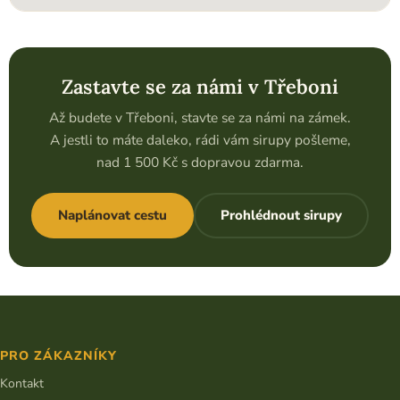
Zastavte se za námi v Třeboni
Až budete v Třeboni, stavte se za námi na zámek.
A jestli to máte daleko, rádi vám sirupy pošleme,
nad 1 500 Kč s dopravou zdarma.
Naplánovat cestu
Prohlédnout sirupy
Z
á
p
PRO ZÁKAZNÍKY
a
t
Kontakt