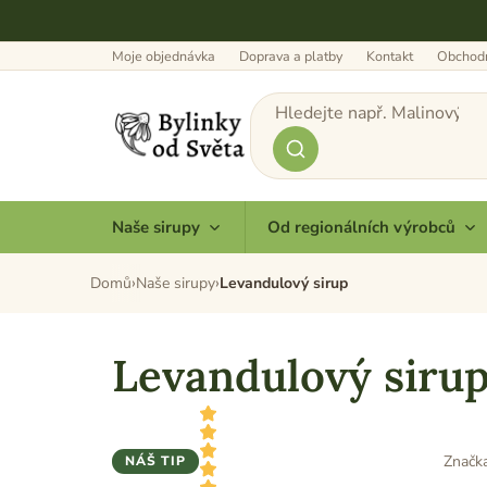
Přejít
na
obsah
Moje objednávka
Doprava a platby
Kontakt
Obchodn
Naše sirupy
Od regionálních výrobců
Domů
Naše sirupy
Levandulový sirup
Levandulový siru
Značk
NÁŠ TIP