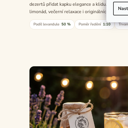
dezertů přidat kapku elegance a klidu. Skvěle s
Nast
limonád, večerní relaxace i originálních drinků 
Podíl levandule
50 %
Poměr ředění
1:10
Trvan