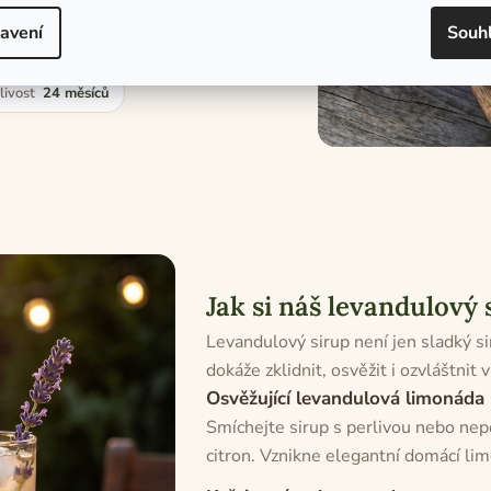
e hodí pro milovníky domácích
avení
Souh
s květinovým tónem.
livost
24 měsíců
Jak si náš levandulový
Levandulový sirup není jen sladký sir
dokáže zklidnit, osvěžit i ozvláštnit
Osvěžující levandulová limonáda
Smíchejte sirup s perlivou nebo nep
citron. Vznikne elegantní domácí l