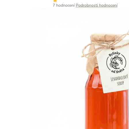
Průměrné
7 hodnocení
Podrobnosti hodnocení
hodnocení
produktu
je
5,0
z
5
hvězdiček.