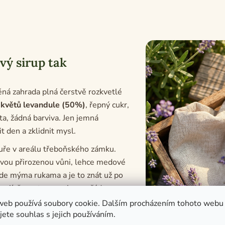
vý sirup tak
ěná zahrada plná čerstvě rozkvetlé
 květů levandule (50%)
, řepný cukr,
a, žádná barviva. Jen jemná
t den a zklidnit mysl.
tuře v areálu třeboňského zámku.
svou přirozenou vůni, lehce medové
ojde mýma rukama a je to znát už po
zují, že se tu pracuje s pořádnou
web používá soubory cookie. Dalším procházením tohoto webu
jete souhlas s jejich používáním.
azníci, kteří chtějí do nápojů i