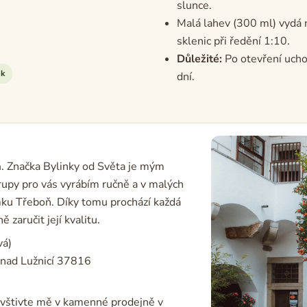
slunce.
Malá lahev (300 ml) vydá n
sklenic při ředění 1:10.
Důležité:
Po otevření uchov
ek
dní.
á
. Značka Bylinky od Světa je mým
rupy pro vás vyrábím ručně a v malých
ámku Třeboň. Díky tomu prochází každá
aručit její kvalitu.
vá)
nad Lužnicí 37816
vštivte mě v kamenné prodejně v