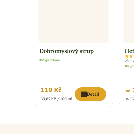
Dobromyslový sirup
Heř
Prům
hodn
Vyprodáno
více 
prod
Vyp
je
5,0
z
5
hvězd
119 Kč
1
od
Detail
Měrná
Měr
39,67 Kč / 100 ml
od 3
cena:
cena