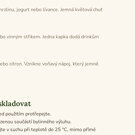
rzlinu, jogurt nebo lívance. Jemná květová chuť
bo vinným střikem. Jedna kapka dodá drinkům
nebo citron. Vznikne voňavý nápoj, který jemně
skladovat
řed použitím protřepejte.
ozenou součástí bylinného výluhu.
te v suchu při teplotě do 25 °C, mimo přímé