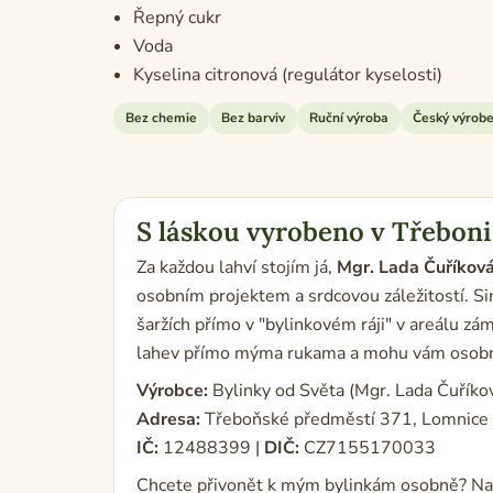
Řepný cukr
Voda
Kyselina citronová (regulátor kyselosti)
Bez chemie
Bez barviv
Ruční výroba
Český výrob
S láskou vyrobeno v Třeboni
Za každou lahví stojím já,
Mgr. Lada Čuříkov
osobním projektem a srdcovou záležitostí. Si
šaržích přímo v "bylinkovém ráji" v areálu z
lahev přímo mýma rukama a mohu vám osobně z
Výrobce:
Bylinky od Světa (Mgr. Lada Čuříko
Adresa:
Třeboňské předměstí 371, Lomnice 
IČ:
12488399 |
DIČ:
CZ7155170033
Chcete přivonět k mým bylinkám osobně? Na