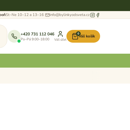
eboň
St–Ne 10–12 a 13–16
info@bylinkyodsveta.cz
+420 731 112 046
0
Váš košík
Nákupní
Po–Pá 9:00–18:00
Váš účet
košík