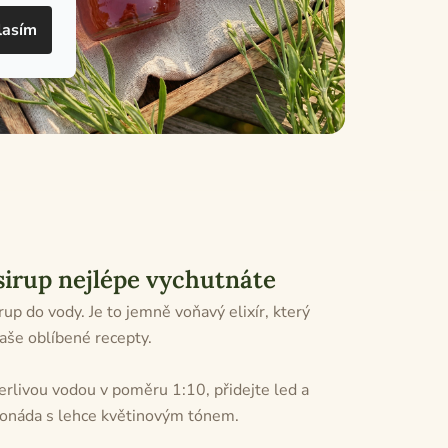
lasím
 sirup nejlépe vychutnáte
up do vody. Je to jemně voňavý elixír, který
 vaše oblíbené recepty.
erlivou vodou v poměru 1:10, přidejte led a
imonáda s lehce květinovým tónem.