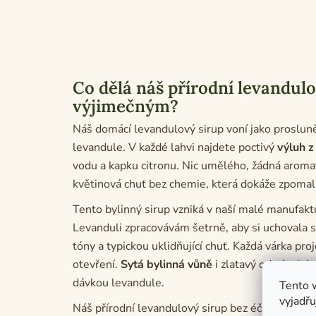
Co dělá náš přírodní levandulo
výjimečným?
Náš domácí levandulový sirup voní jako proslun
levandule. V každé lahvi najdete poctivý
výluh z
vodu a kapku citronu. Nic umělého, žádná aromat
květinová chuť bez chemie, která dokáže zpomali
Tento bylinný sirup vzniká v naší malé manufak
Levanduli zpracovávám šetrně, aby si uchovala 
tóny a typickou uklidňující chuť. Každá várka pr
otevření.
Sytá bylinná vůně
i zlatavý odstín doka
dávkou levandule.
Tento 
vyjadřu
Náš přírodní levandulový sirup bez éček milují zák