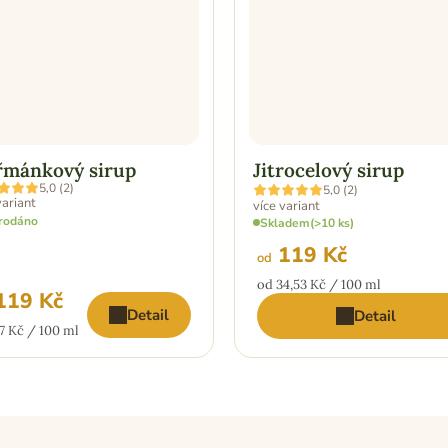
mánkový sirup
Jitrocelový sirup
ěrné
Průměrné
5,0 (2)
5,0 (2)
ocení
hodnocení
variant
více variant
uktu
produktu
rodáno
Skladem
(>10 ks)
je
5,0
119 Kč
z
od
5
Měrná
iček.
od 34,53 Kč / 100 ml
hvězdiček.
19 Kč
cena:
Detail
Detail
ná
7 Kč / 100 ml
: