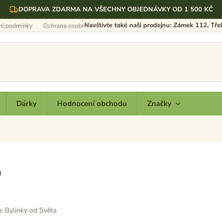
DOPRAVA ZDARMA NA VŠECHNY OBJEDNÁVKY OD 1 500 KČ
Navštivte také naši prodejnu: Zámek 112, Tř
í podmínky
Ochrana osobních údajů
Dárky
Hodnocení obchodu
Značky
p
a:
Bylinky od Světa