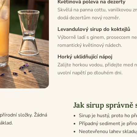
Květinová poleva na dezerty
Skvělá na panna cottu, vanilkovou zm
dodá dezertům nový rozměr.
Levandulový sirup do koktejlů
Výborně ladí s ginem, proseccem ne
romantický květinový nádech.
Horký uklidňující nápoj
Zalijte horkou vodou, přidejte med 
uvolní napětí po dlouhém dni.
Jak sirup správně 
řírodní složky. Žádná
Sirup je hustý, proto ho p
áklad.
Případný sediment je přir
Neotevřenou lahev skladuj