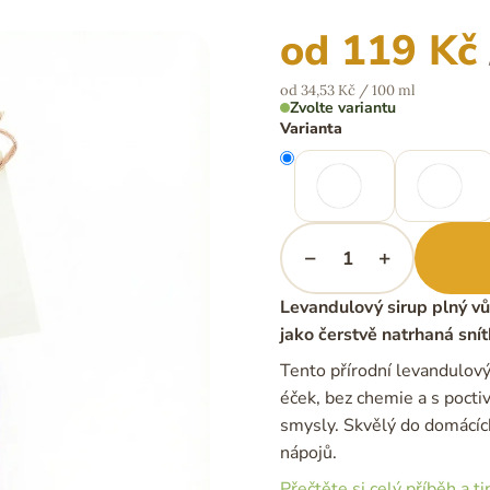
od
119 Kč
Měrná
od 34,53 Kč / 100 ml
cena:
Zvolte variantu
Varianta
−
+
Levandulový sirup plný vůn
jako čerstvě natrhaná sní
Tento přírodní levandulový
éček, bez chemie a s poct
smysly. Skvělý do domácích
nápojů.
Přečtěte si celý příběh a ti