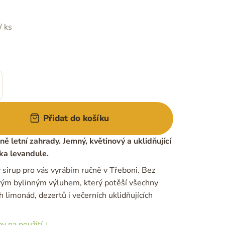
/ ks
Přidat do košíku
ě letní zahrady. Jemný, květinový a uklidňující
tka levandule.
 sirup pro vás vyrábím ručně v Třeboni. Bez
ivým bylinným výluhem, který potěší všechny
 limonád, dezertů i večerních uklidňujících
py na použití ↓