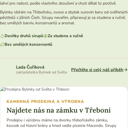
lahví pro radost, podle vlastního zkoušení a chuti dělat to poctivě.
Bylinky sbírám na Třeboňsku, ovoce a zbytek surovin beru od ověřených
pěstitelů z jižních Čech. Sirupy nevařím, připravuji je za studena a ručně,
bez umělých barviv, konzervantů a aromat.
Desítky druhů sirupů
Za studena a ručně
Bez umělých konzervantů
Lada Čuříková
Přečtěte si celý náš příběh
zakladatelka Bylinek od Světa
KAMENNÁ PRODEJNA A VÝROBNA
Najdete nás na zámku v Třeboni
Prodejnu i výrobnu máme na dvorku třeboňského zámku,
kousek od hlavní brány a hned vedle pizzerie Macondo. Sirupy