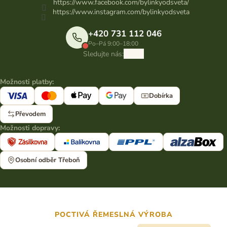
https://www.facebook.com/bylinkyodsveta/
https://www.instagram.com/bylinkyodsveta
+420 731 112 046
Po–Pá 9:00–18:00
Sledujte nás:
Možnosti platby:
Dobírka
Převodem
Možnosti dopravy:
Osobní odběr Třeboň
POCTIVÁ ŘEMESLNÁ VÝROBA