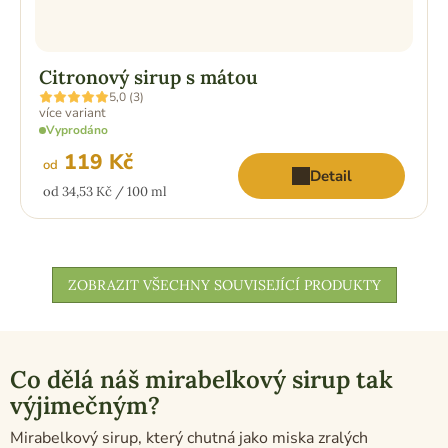
Citronový sirup s mátou
Průměrné
5,0 (3)
hodnocení
více variant
produktu
Vyprodáno
je
5,0
119 Kč
z
od
Detail
5
Měrná
od 34,53 Kč / 100 ml
hvězdiček.
cena:
ZOBRAZIT VŠECHNY SOUVISEJÍCÍ PRODUKTY
Co dělá náš mirabelkový sirup tak
výjimečným?
Mirabelkový sirup, který chutná jako miska zralých