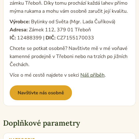
zámku Třeboň. Díky tomu prochází každá lahev přímo
mýma rukama a mohu vám osobně zaručit její kvalitu.
Výrobce:
Bylinky od Světa (Mgr. Lada Čuříková)
Adresa:
Zámek 112, 379 01 Třeboň
IČ:
12488399 |
DIČ:
CZ7155170033
Chcete se potkat osobně? Navštivte mě v mé voňavé
kamenné prodejně v Třeboni nebo na trzích po jižních
Čechách.
Více o mé cestě najdete v sekci
Náš příběh
.
Navštivte nás osobně
Doplňkové parametry