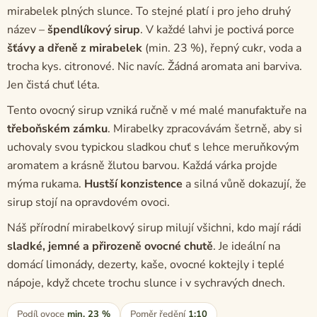
mirabelek plných slunce. To stejné platí i pro jeho druhý
název –
špendlíkový sirup
. V každé lahvi je poctivá porce
šťávy a dřeně z mirabelek
(min. 23 %), řepný cukr, voda a
trocha kys. citronové. Nic navíc. Žádná aromata ani barviva.
Jen čistá chuť léta.
Tento ovocný sirup vzniká ručně v mé malé manufaktuře na
třeboňském zámku
. Mirabelky zpracovávám šetrně, aby si
uchovaly svou typickou sladkou chuť s lehce meruňkovým
aromatem a krásně žlutou barvou. Každá várka projde
mýma rukama.
Hustší konzistence
a silná vůně dokazují, že
sirup stojí na opravdovém ovoci.
Náš přírodní mirabelkový sirup milují všichni, kdo mají rádi
sladké, jemné a přirozeně ovocné chutě
. Je ideální na
domácí limonády, dezerty, kaše, ovocné koktejly i teplé
nápoje, když chcete trochu slunce i v sychravých dnech.
Podíl ovoce
min. 23 %
Poměr ředění
1:10