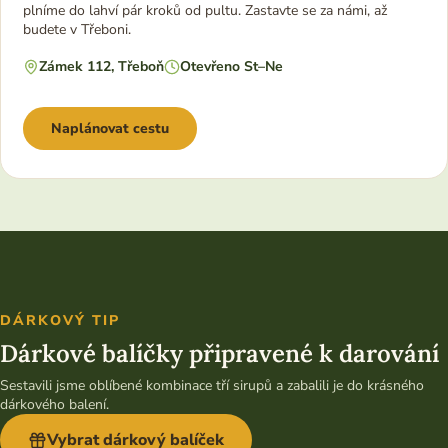
plníme do lahví pár kroků od pultu. Zastavte se za námi, až
budete v Třeboni.
Zámek 112, Třeboň
Otevřeno St–Ne
Naplánovat cestu
DÁRKOVÝ TIP
Dárkové balíčky připravené k darování
Sestavili jsme oblíbené kombinace tří sirupů a zabalili je do krásného
dárkového balení.
Vybrat dárkový balíček