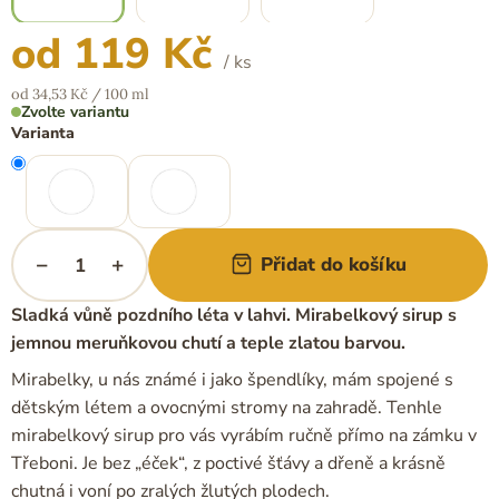
od
119 Kč
/ ks
Měrná
od 34,53 Kč / 100 ml
cena:
Zvolte variantu
Varianta
−
+
Přidat do košíku
Sladká vůně pozdního léta v lahvi. Mirabelkový sirup s
jemnou meruňkovou chutí a teple zlatou barvou.
Mirabelky, u nás známé i jako špendlíky, mám spojené s
dětským létem a ovocnými stromy na zahradě. Tenhle
mirabelkový sirup pro vás vyrábím ručně přímo na zámku v
Třeboni. Je bez „éček“, z poctivé šťávy a dřeně a krásně
chutná i voní po zralých žlutých plodech.