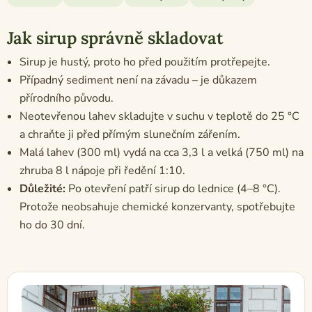
Jak sirup správně skladovat
Sirup je hustý, proto ho před použitím protřepejte.
Případný sediment není na závadu – je důkazem
přírodního původu.
Neotevřenou lahev skladujte v suchu v teplotě do 25 °C
a chraňte ji před přímým slunečním zářením.
Malá lahev (300 ml) vydá na cca 3,3 l a velká (750 ml) na
zhruba 8 l nápoje při ředění 1:10.
Důležité:
Po otevření patří sirup do lednice (4–8 °C).
Protože neobsahuje chemické konzervanty, spotřebujte
ho do 30 dní.