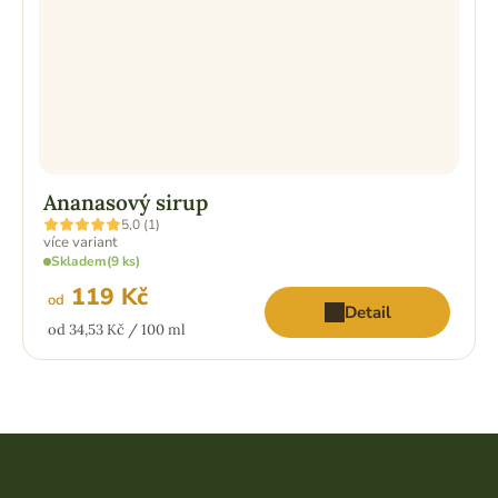
Ananasový sirup
Průměrné
5,0 (1)
hodnocení
více variant
produktu
Skladem
(9 ks)
je
5,0
119 Kč
z
od
Detail
5
Měrná
od 34,53 Kč / 100 ml
hvězdiček.
cena:
Z
á
p