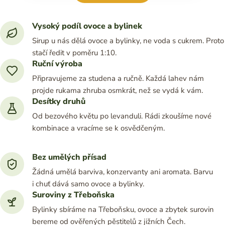
Vysoký podíl ovoce a bylinek
Sirup u nás dělá ovoce a bylinky, ne voda s cukrem. Proto
stačí ředit v poměru 1:10.
Ruční výroba
Připravujeme za studena a ručně. Každá lahev nám
projde rukama zhruba osmkrát, než se vydá k vám.
Desítky druhů
Od bezového květu po levanduli. Rádi zkoušíme nové
kombinace a vracíme se k osvědčeným.
Bez umělých přísad
Žádná umělá barviva, konzervanty ani aromata. Barvu
i chuť dává samo ovoce a bylinky.
Suroviny z Třeboňska
Bylinky sbíráme na Třeboňsku, ovoce a zbytek surovin
bereme od ověřených pěstitelů z jižních Čech.