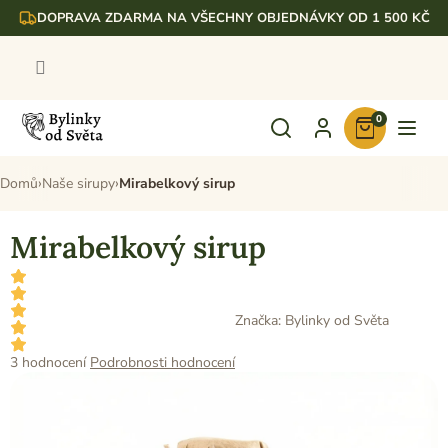
Přejít
DOPRAVA ZDARMA NA VŠECHNY OBJEDNÁVKY OD 1 500 KČ
na
obsah
0
Nákupní
košík
Domů
Naše sirupy
Mirabelkový sirup
Mirabelkový sirup
Značka:
Bylinky od Světa
Průměrné
3 hodnocení
Podrobnosti hodnocení
hodnocení
produktu
je
5,0