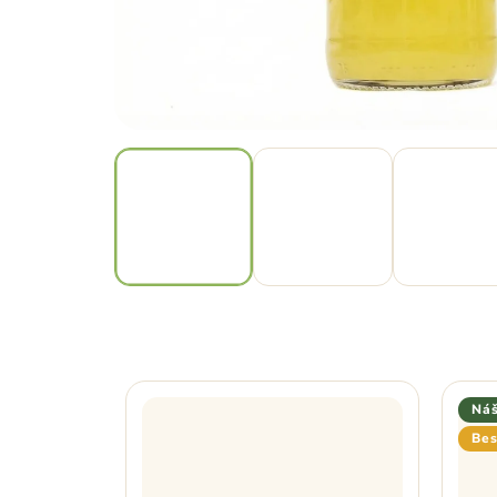
Náš
Bes