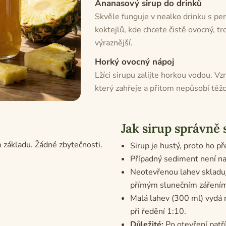
Ananasový sirup do drinků
Skvěle funguje v nealko drinku s pe
koktejlů, kde chcete čistě ovocný, tr
výraznější.
Horký ovocný nápoj
Lžíci sirupu zalijte horkou vodou. V
který zahřeje a přitom nepůsobí těžc
Jak sirup správně 
základu. Žádné zbytečnosti.
Sirup je hustý, proto ho p
Případný sediment není na
Neotevřenou lahev skladujt
přímým slunečním záření
Malá lahev (300 ml) vydá n
při ředění 1:10.
Důležité:
Po otevření patří