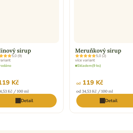
inový sirup
Meruňkový sirup
ěrné
Průměrné
5,0 (9)
5,0 (2)
ocení
hodnocení
variant
více variant
uktu
produktu
rodáno
Skladem
(9 ks)
je
5,0
z
5
19 Kč
119 Kč
od
iček.
hvězdiček.
ná
Měrná
4,53 Kč / 100 ml
od 34,53 Kč / 100 ml
:
cena:
Detail
Detail