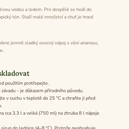
rlivou vodou a ledem. Pro dospělé se hodí do
opický tón. Stačí malé množství a chuť je hned
znikne jemně sladký ovocný nápoj s vůní ananasu,
e.
skladovat
řed použitím protřepejte.
 závadu – je důkazem přírodního původu.
e v suchu v teplotě do 25 °C a chraňte ji před
m.
a cca 3,3 l a velká (750 ml) na zhruba 8 l nápoje
 sirup do lednice (4–8 °C). Protože neobsahuje