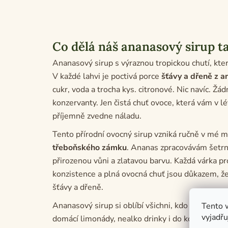
Co dělá náš ananasový sirup 
Ananasový sirup s výraznou tropickou chutí, která
V každé lahvi je poctivá porce
šťávy a dřeně z 
cukr, voda a trocha kys. citronové. Nic navíc. Žá
konzervanty. Jen čistá chuť ovoce, která vám v 
příjemně zvedne náladu.
Tento přírodní ovocný sirup vzniká ručně v mé 
třeboňského zámku
. Ananas zpracovávám šetrně
přirozenou vůni a zlatavou barvu. Každá várka 
konzistence a plná ovocná chuť jsou důkazem, že
šťávy a dřeně.
Ananasový sirup si oblíbí všichni, kdo mají rádi
s
Tento 
vyjadřu
domácí limonády, nealko drinky i do koktejlů. A d