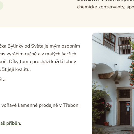
chemické konzervanty, spo
ačka Bylinky od Světa je mým osobním
vás vyrábím ručně a v malých šaržích
boň. Díky tomu prochází každá lahev
 její kvalitu.
ěta
é voňavé kamenné prodejně v Třeboni
áš příběh
.