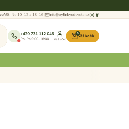
eboň
St–Ne 10–12 a 13–16
info@bylinkyodsveta.cz
+420 731 112 046
0
Váš košík
Nákupní
Po–Pá 9:00–18:00
Váš účet
košík