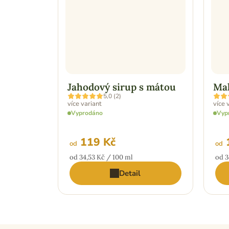
Jahodový sirup s mátou
Mal
Průměrné
Prům
5,0 (2)
hodnocení
hodn
více variant
více 
produktu
prod
Vyprodáno
Vyp
je
je
5,0
5,0
z
z
5
5
119 Kč
1
od
od
hvězdiček.
hvězd
Měrná
Měr
od 34,53 Kč / 100 ml
od 3
cena:
cena
Detail