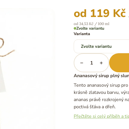
od
119 Kč
Měrná
od 34,53 Kč / 100 ml
cena:
Zvolte variantu
Varianta
−
+
Ananasový sirup plný slun
Tento ananasový sirup pro
krásně zlatavou barvu, výr
ananas právě rozkrojený na
poctivá šťáva a dřeň.
Přečtěte si celý příběh a ti