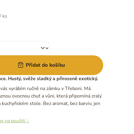
/ ks
Přidat do košíku
ce. Hustý, svěže sladký a přirozeně exotický.
 vás vyrábím ručně na zámku v Třeboni. Má
aznou ovocnou chuť a vůni, která připomíná zralý
 kuchyňském stole. Bez aromat, bez barviv, jen
py na použití ↓