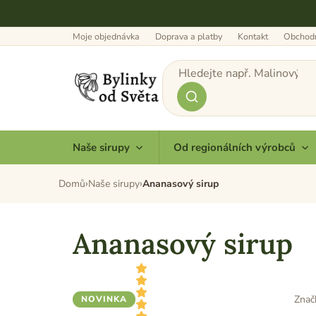
Přejít
na
obsah
Moje objednávka
Doprava a platby
Kontakt
Obchodn
Naše sirupy
Od regionálních výrobců
Domů
Naše sirupy
Ananasový sirup
Ananasový sirup
Znač
NOVINKA