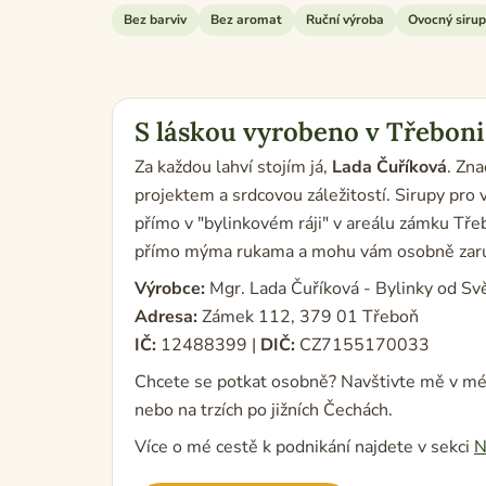
Bez barviv
Bez aromat
Ruční výroba
Ovocný sirup
S láskou vyrobeno v Třeboni
Za každou lahví stojím já,
Lada Čuříková
. Zn
projektem a srdcovou záležitostí. Sirupy pro 
přímo v "bylinkovém ráji" v areálu zámku Tře
přímo mýma rukama a mohu vám osobně zaručit
Výrobce:
Mgr. Lada Čuříková - Bylinky od Sv
Adresa:
Zámek 112, 379 01 Třeboň
IČ:
12488399 |
DIČ:
CZ7155170033
Chcete se potkat osobně? Navštivte mě v m
nebo na trzích po jižních Čechách.
Více o mé cestě k podnikání najdete v sekci
N