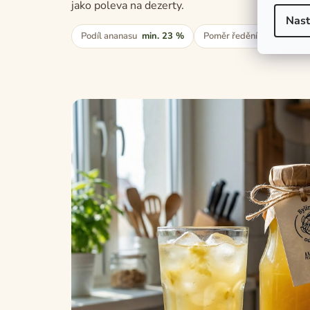
jako poleva na dezerty.
Nast
Podíl ananasu
min. 23 %
Poměr ředění
1:10
Tr