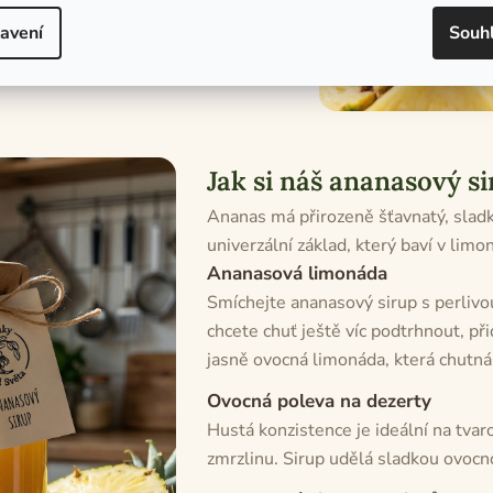
avení
Souh
vanlivost
18 měsíců
Jak si náš ananasový s
Ananas má přirozeně šťavnatý, sladký
univerzální základ, který baví v limo
Ananasová limonáda
Smíchejte ananasový sirup s perlivo
chcete chuť ještě víc podtrhnout, př
jasně ovocná limonáda, která chutná 
Ovocná poleva na dezerty
Hustá konzistence je ideální na tvar
zmrzlinu. Sirup udělá sladkou ovocn