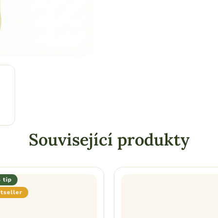
Související produkty
 tip
tseller