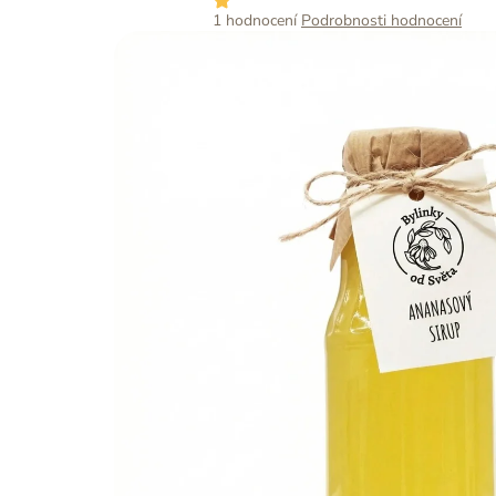
Průměrné
1 hodnocení
Podrobnosti hodnocení
hodnocení
produktu
je
5,0
z
5
hvězdiček.