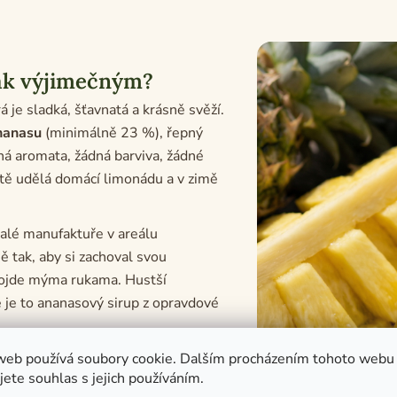
tak výjimečným?
 je sladká, šťavnatá a krásně svěží.
ananasu
(minimálně 23 %), řepný
dná aromata, žádná barviva, žádné
létě udělá domácí limonádu a v zimě
malé manufaktuře v areálu
 tak, aby si zachoval svou
projde mýma rukama. Hustší
 je to ananasový sirup z opravdové
věží exotické chutě
. Hodí se na
web používá soubory cookie. Dalším procházením tohoto webu
jete souhlas s jejich používáním.
íky své ovocné sladkosti je skvělý i