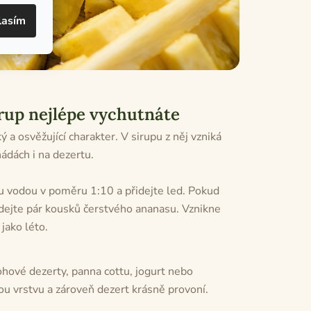
lasím
irup nejlépe vychutnáte
 a osvěžující charakter. V sirupu z něj vzniká
nádách i na dezertu.
u vodou v poměru 1:10 a přidejte led. Pokud
idejte pár kousků čerstvého ananasu. Vznikne
jako léto.
ohové dezerty, panna cottu, jogurt nebo
ou vrstvu a zároveň dezert krásně provoní.