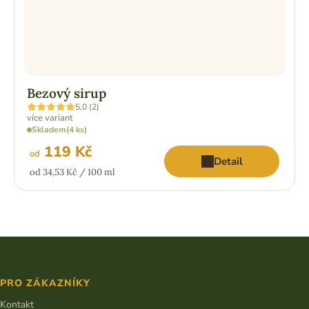
Bezový sirup
Průměrné
5,0 (2)
hodnocení
více variant
produktu
Skladem
(4 ks)
je
5,0
119 Kč
z
od
Detail
5
Měrná
od 34,53 Kč / 100 ml
hvězdiček.
cena:
Z
á
p
PRO ZÁKAZNÍKY
a
t
Kontakt