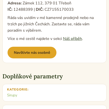
Adresa:
Zámek 112, 379 01 Třeboň
IČ:
12488399 |
DIČ:
CZ7155170033
Ráda vás uvidím v mé kamenné prodejně nebo na
trzích po jižních Čechách. Zastavte se, ráda vám
poradím s výběrem.
Více o mé cestě najdete v sekci
Náš příběh
.
Navštivte nás osobně
Doplňkové parametry
KATEGORIE
:
Sirupy