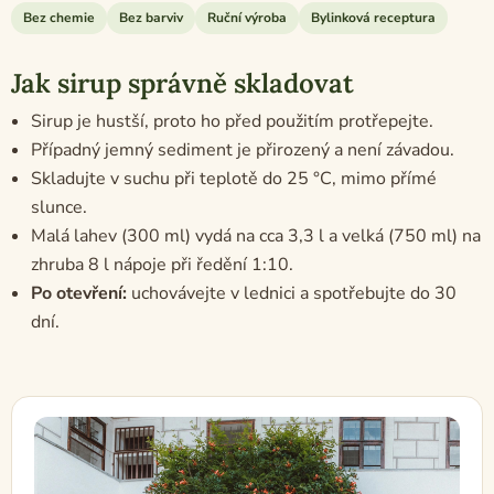
Bez chemie
Bez barviv
Ruční výroba
Bylinková receptura
Jak sirup správně skladovat
Sirup je hustší, proto ho před použitím protřepejte.
Případný jemný sediment je přirozený a není závadou.
Skladujte v suchu při teplotě do 25 °C, mimo přímé
slunce.
Malá lahev (300 ml) vydá na cca 3,3 l a velká (750 ml) na
zhruba 8 l nápoje při ředění 1:10.
Po otevření:
uchovávejte v lednici a spotřebujte do 30
dní.