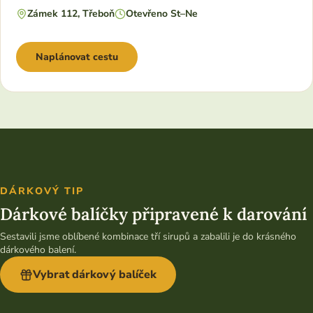
Zámek 112, Třeboň
Otevřeno St–Ne
Naplánovat cestu
DÁRKOVÝ TIP
Dárkové balíčky připravené k darování
Sestavili jsme oblíbené kombinace tří sirupů a zabalili je do krásného
dárkového balení.
Vybrat dárkový balíček