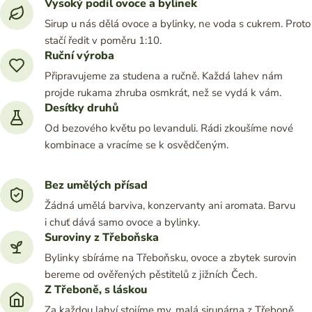
Vysoký podíl ovoce a bylinek
Sirup u nás dělá ovoce a bylinky, ne voda s cukrem. Proto
stačí ředit v poměru 1:10.
Ruční výroba
Připravujeme za studena a ručně. Každá lahev nám
projde rukama zhruba osmkrát, než se vydá k vám.
Desítky druhů
Od bezového květu po levanduli. Rádi zkoušíme nové
kombinace a vracíme se k osvědčeným.
Bez umělých přísad
Žádná umělá barviva, konzervanty ani aromata. Barvu
i chuť dává samo ovoce a bylinky.
Suroviny z Třeboňska
Bylinky sbíráme na Třeboňsku, ovoce a zbytek surovin
bereme od ověřených pěstitelů z jižních Čech.
Z Třeboně, s láskou
Za každou lahví stojíme my, malá sirupárna z Třeboně.