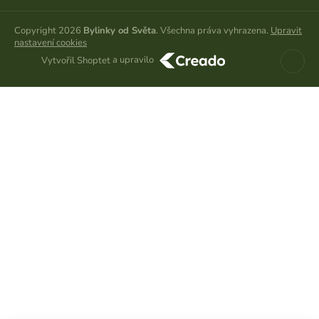
Copyright 2026
Bylinky od Světa
. Všechna práva vyhrazena.
Upravit
nastavení cookies
a upravilo
Vytvořil Shoptet