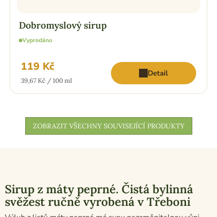
Dobromyslový sirup
Vyprodáno
119 Kč
Detail
Měrná
39,67 Kč / 100 ml
cena:
ZOBRAZIT VŠECHNY SOUVISEJÍCÍ PRODUKTY
Sirup z máty peprné. Čistá bylinná
svěžest ručně vyrobená v Třeboni