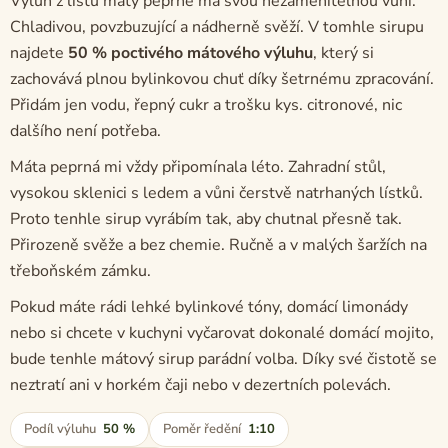
Výluh z listů máty peprné má svou nezaměnitelnou vůni.
Chladivou, povzbuzující a nádherně svěží. V tomhle sirupu
najdete
50 % poctivého mátového výluhu
, který si
zachovává plnou bylinkovou chuť díky šetrnému zpracování.
Přidám jen vodu, řepný cukr a trošku kys. citronové, nic
dalšího není potřeba.
Máta peprná mi vždy připomínala léto. Zahradní stůl,
vysokou sklenici s ledem a vůni čerstvě natrhaných lístků.
Proto tenhle sirup vyrábím tak, aby chutnal přesně tak.
Přirozeně svěže a bez chemie. Ručně a v malých šaržích na
třeboňském zámku.
Pokud máte rádi lehké bylinkové tóny, domácí limonády
nebo si chcete v kuchyni vyčarovat dokonalé domácí mojito,
bude tenhle mátový sirup parádní volba. Díky své čistotě se
neztratí ani v horkém čaji nebo v dezertních polevách.
Podíl výluhu
50 %
Poměr ředění
1:10