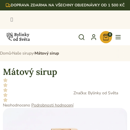
Přejít
DOPRAVA ZDARMA NA VŠECHNY OBJEDNÁVKY OD 1 500 KČ
na
obsah
0
Nákupní
košík
Domů
Naše sirupy
Mátový sirup
Mátový sirup
Značka:
Bylinky od Světa
Průměrné
Neohodnoceno
Podrobnosti hodnocení
hodnocení
produktu
je
0,0