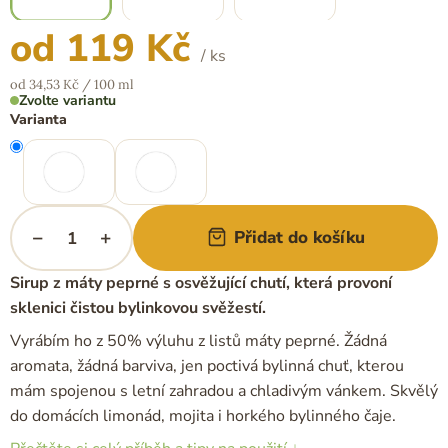
od
119 Kč
/ ks
Měrná
od 34,53 Kč / 100 ml
cena:
Zvolte variantu
Varianta
−
+
Přidat do košíku
Sirup z máty peprné s osvěžující chutí, která provoní
sklenici čistou bylinkovou svěžestí.
Vyrábím ho z 50% výluhu z listů máty peprné. Žádná
aromata, žádná barviva, jen poctivá bylinná chuť, kterou
mám spojenou s letní zahradou a chladivým vánkem. Skvělý
do domácích limonád, mojita i horkého bylinného čaje.