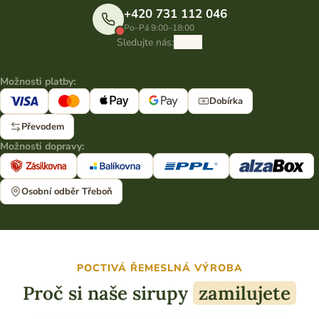
+420 731 112 046
Po–Pá 9:00–18:00
Sledujte nás:
Možnosti platby:
Dobírka
Převodem
Možnosti dopravy:
Osobní odběr Třeboň
POCTIVÁ ŘEMESLNÁ VÝROBA
Proč si naše sirupy
zamilujete