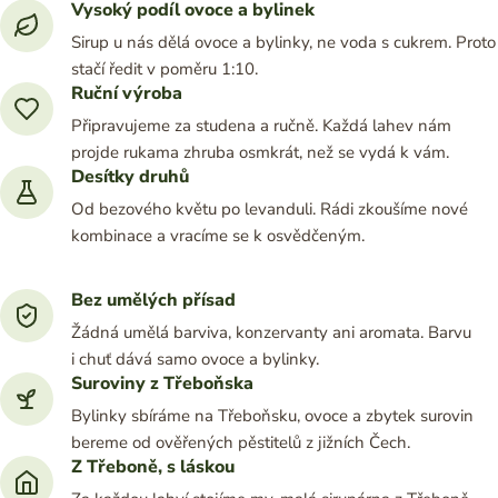
Vysoký podíl ovoce a bylinek
Sirup u nás dělá ovoce a bylinky, ne voda s cukrem. Proto
stačí ředit v poměru 1:10.
Ruční výroba
Připravujeme za studena a ručně. Každá lahev nám
projde rukama zhruba osmkrát, než se vydá k vám.
Desítky druhů
Od bezového květu po levanduli. Rádi zkoušíme nové
kombinace a vracíme se k osvědčeným.
Bez umělých přísad
Žádná umělá barviva, konzervanty ani aromata. Barvu
i chuť dává samo ovoce a bylinky.
Suroviny z Třeboňska
Bylinky sbíráme na Třeboňsku, ovoce a zbytek surovin
bereme od ověřených pěstitelů z jižních Čech.
Z Třeboně, s láskou