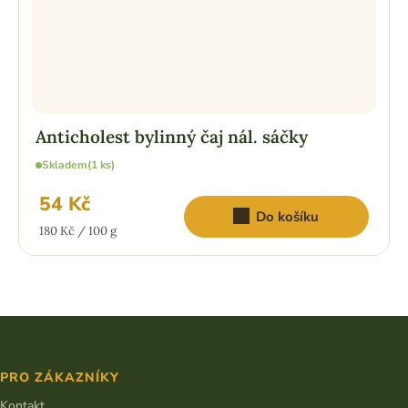
Anticholest bylinný čaj nál. sáčky
Skladem
(1 ks)
54 Kč
Do košíku
Měrná
180 Kč / 100 g
cena:
Z
á
p
PRO ZÁKAZNÍKY
a
t
Kontakt