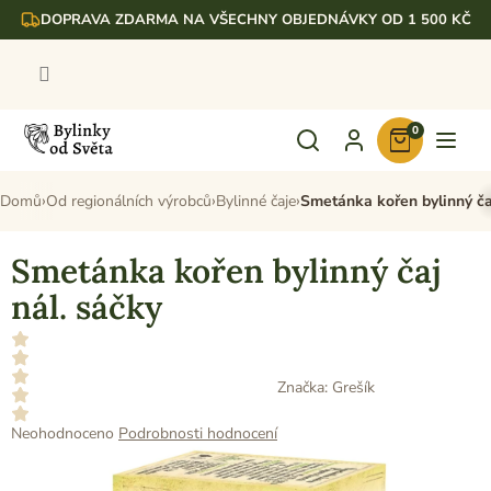
Přejít
DOPRAVA ZDARMA NA VŠECHNY OBJEDNÁVKY OD 1 500 KČ
na
obsah
0
Nákupní
košík
Domů
Od regionálních výrobců
Bylinné čaje
Smetánka kořen bylinný ča
Smetánka kořen bylinný čaj
nál. sáčky
Značka:
Grešík
Průměrné
Neohodnoceno
Podrobnosti hodnocení
hodnocení
produktu