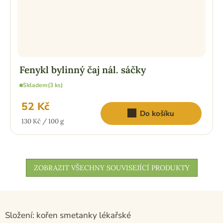
Fenykl bylinný čaj nál. sáčky
Skladem
(3 ks)
52 Kč
Do košíku
Měrná
130 Kč / 100 g
cena:
ZOBRAZIT VŠECHNY SOUVISEJÍCÍ PRODUKTY
Složení: kořen smetanky lékařské