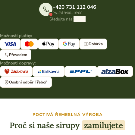
+420 731 112 046
Po–Pá 9:00–18:00
Sledujte nás:
Možnosti platby:
Dobírka
Převodem
Možnosti dopravy:
Osobní odběr Třeboň
POCTIVÁ ŘEMESLNÁ VÝROBA
Proč si naše sirupy
zamilujete