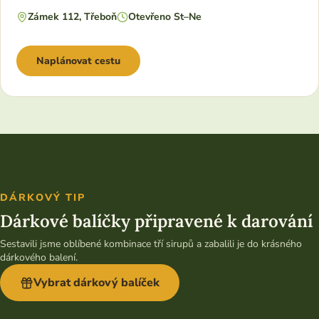
Zámek 112, Třeboň
Otevřeno St–Ne
Naplánovat cestu
DÁRKOVÝ TIP
Dárkové balíčky připravené k darování
Sestavili jsme oblíbené kombinace tří sirupů a zabalili je do krásného
dárkového balení.
Vybrat dárkový balíček