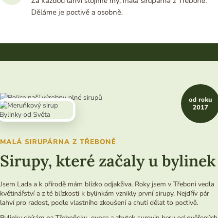
Za každou lahví stojíme my, malá sirupárna z Třeboně.
Děláme je poctivě a osobně.
od roku
2017
MALÁ SIRUPÁRNA Z TŘEBONĚ
Sirupy, které začaly u bylinek
Jsem Lada a k přírodě mám blízko odjakživa. Roky jsem v Třeboni vedla
květinářství a z té blízkosti k bylinkám vznikly první sirupy. Nejdřív pár
lahví pro radost, podle vlastního zkoušení a chuti dělat to poctivě.
Bylinky sbírám na Třeboňsku, ovoce a zbytek surovin beru od ověřených