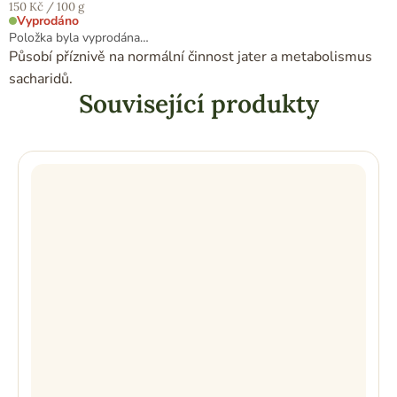
Měrná
150 Kč / 100 g
cena:
Vyprodáno
Položka byla vyprodána…
Působí příznivě na normální činnost jater a metabolismus
sacharidů.
Související produkty