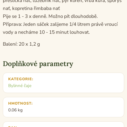
přeslička nať, tužebník nať, pýr kořen, vrba kůra, sporýš
nať, kopretina řimbaba nať
Pije se 1 - 3 x denně. Možno pít dlouhodobě.
Příprava: Jeden sáček zalijeme 1/4 litrem právě vroucí
vody a necháme 10 - 15 minut louhovat.
Balení: 20 x 1,2 g
Doplňkové parametry
KATEGORIE
:
Bylinné čaje
HMOTNOST
:
0.06 kg