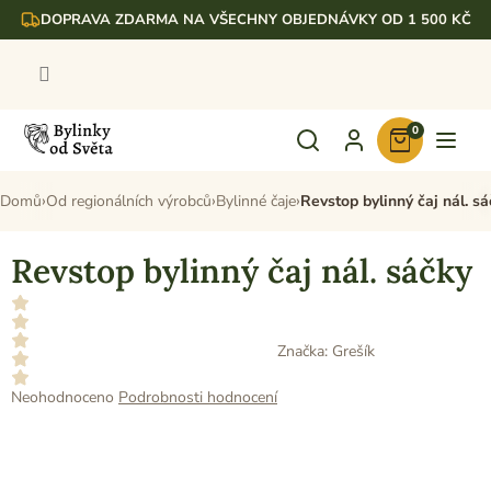
Přejít
DOPRAVA ZDARMA NA VŠECHNY OBJEDNÁVKY OD 1 500 KČ
na
obsah
0
Nákupní
košík
Domů
Od regionálních výrobců
Bylinné čaje
Revstop bylinný čaj nál. s
Revstop bylinný čaj nál. sáčky
Značka:
Grešík
Průměrné
Neohodnoceno
Podrobnosti hodnocení
hodnocení
produktu
je
0,0