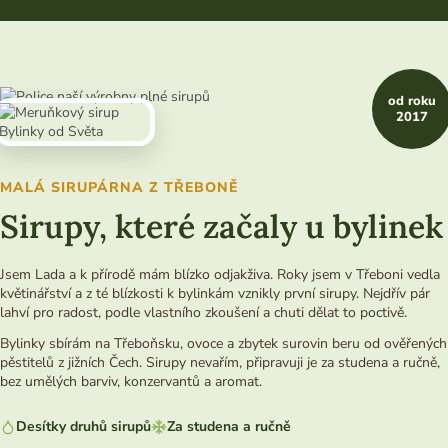
od roku
2017
MALÁ SIRUPÁRNA Z TŘEBONĚ
Sirupy, které začaly u bylinek
Jsem Lada a k přírodě mám blízko odjakživa. Roky jsem v Třeboni vedla
květinářství a z té blízkosti k bylinkám vznikly první sirupy. Nejdřív pár
lahví pro radost, podle vlastního zkoušení a chuti dělat to poctivě.
Bylinky sbírám na Třeboňsku, ovoce a zbytek surovin beru od ověřených
pěstitelů z jižních Čech. Sirupy nevařím, připravuji je za studena a ručně,
bez umělých barviv, konzervantů a aromat.
Desítky druhů sirupů
Za studena a ručně