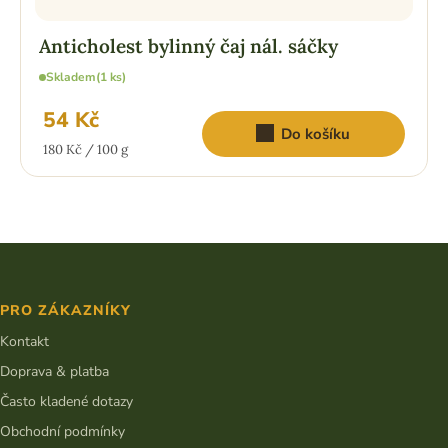
Anticholest bylinný čaj nál. sáčky
Skladem
(1 ks)
54 Kč
Do košíku
Měrná
180 Kč / 100 g
cena:
Z
á
p
PRO ZÁKAZNÍKY
a
t
Kontakt
í
Doprava & platba
Často kladené dotazy
Obchodní podmínky