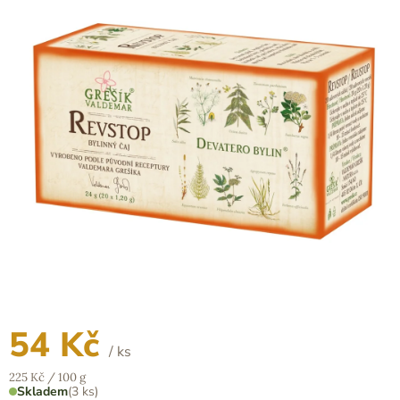
z
5
hvězdiček.
54 Kč
/ ks
Měrná
225 Kč / 100 g
cena:
Skladem
(3 ks)