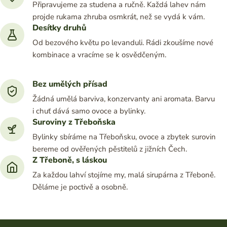
Připravujeme za studena a ručně. Každá lahev nám
projde rukama zhruba osmkrát, než se vydá k vám.
Desítky druhů
Od bezového květu po levanduli. Rádi zkoušíme nové
kombinace a vracíme se k osvědčeným.
Bez umělých přísad
Žádná umělá barviva, konzervanty ani aromata. Barvu
i chuť dává samo ovoce a bylinky.
Suroviny z Třeboňska
Bylinky sbíráme na Třeboňsku, ovoce a zbytek surovin
bereme od ověřených pěstitelů z jižních Čech.
Z Třeboně, s láskou
Za každou lahví stojíme my, malá sirupárna z Třeboně.
Děláme je poctivě a osobně.