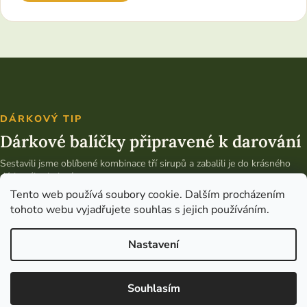
DÁRKOVÝ TIP
Dárkové balíčky připravené k darování
Sestavili jsme oblíbené kombinace tří sirupů a zabalili je do krásného
dárkového balení.
Tento web používá soubory cookie. Dalším procházením
Vybrat dárkový balíček
tohoto webu vyjadřujete souhlas s jejich používáním.
Nastavení
Copyright 2026
Bylinky od Světa
. Všechna práva vyhrazena.
Upravit
nastavení cookies
Souhlasím
a upravilo
Vytvořil Shoptet