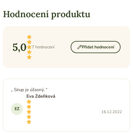
Hodnocení produktu
5,0
7 hodnocení
Přidat hodnocení
Průměrné
hodnocení
produktu
je
5,0
V
z
ý
5
Sirup je úžasný.
hvězdiček.
p
Eva Zdeňková
i
s
EZ
h
16.12.2022
o
d
n
Hodnocení produktu je 5 z 5 hvězdiček.
o