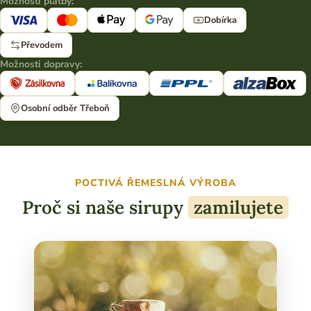
Možnosti platby:
Dobírka
Převodem
Možnosti dopravy:
Osobní odběr Třeboň
POCTIVÁ ŘEMESLNÁ VÝROBA
Proč si naše sirupy
zamilujete