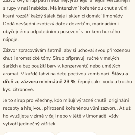
Zázvorový sirup patří mezi nejvýraznější a nejuniverzálnější
sirupy v naší nabídce. Má intenzivní kořeněnou chuť a vůni,
která rozzáří každý šálek čaje i sklenici domácí limonády.
Dodá nevšední exotický dotek dezertům, marinádám i
obyčejnému odpolednímu posezení s hrnkem horkého
nápoje.
Zázvor zpracovávám šetrně, aby si uchoval svou přirozenou
chuť i aromatické tóny. Sirup připravuji ručně v malých
šaržích a bez použití barviv, konzervantů nebo umělých
aromat. V každé lahvi najdete poctivou kombinaci.
Šťávu a
dřeň ze zázvoru minimálně 23 %
, řepný cukr, vodu a trochu
kys. citronové.
Je to sirup pro všechny, kdo milují výrazné chutě, originální
recepty a hřejivou, přirozeně kořeněnou vůni zázvoru. Ať už
ho využijete v zimě v čaji nebo v létě v limonádě, vždy
vytvoří jedinečný zážitek.