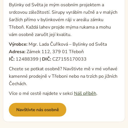
Bylinky od Světa je mým osobním projektem a
srdcovou záležitostí. Sirupy vyrábím ručně a v malých
šaržích přímo v bylinkovém ráji v areálu zámku
Třeboň. Každá lahev projde mýma rukama a mohu
vám osobně zaručit její kvalitu.
Výrobce:
Mgr. Lada Čuříková – Bylinky od Světa
Adresa:
Zámek 112, 379 01 Třeboň
IČ:
12488399 |
DIČ:
CZ7155170033
Chcete se potkat osobně? Navštivte mě v mé voňavé
kamenné prodejně v Třeboni nebo na trzích po jižních
Čechách.
Více o mé cestě najdete v sekci
Náš příběh
.
Navštivte nás osobně