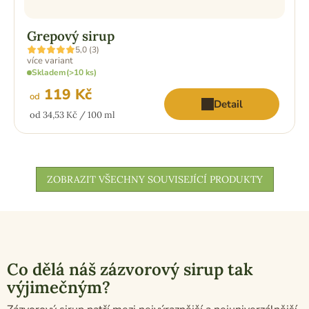
Grepový sirup
Průměrné
5,0 (3)
hodnocení
více variant
produktu
Skladem
(>10 ks)
je
5,0
119 Kč
z
od
Detail
5
Měrná
od 34,53 Kč / 100 ml
hvězdiček.
cena:
ZOBRAZIT VŠECHNY SOUVISEJÍCÍ PRODUKTY
Co dělá náš zázvorový sirup tak
výjimečným?