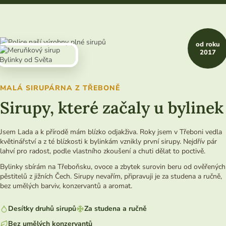
od roku
2017
MALÁ SIRUPÁRNA Z TŘEBONĚ
Sirupy, které začaly u bylinek
Jsem Lada a k přírodě mám blízko odjakživa. Roky jsem v Třeboni vedla
květinářství a z té blízkosti k bylinkám vznikly první sirupy. Nejdřív pár
lahví pro radost, podle vlastního zkoušení a chuti dělat to poctivě.
Bylinky sbírám na Třeboňsku, ovoce a zbytek surovin beru od ověřených
pěstitelů z jižních Čech. Sirupy nevařím, připravuji je za studena a ručně,
bez umělých barviv, konzervantů a aromat.
Desítky druhů sirupů
Za studena a ručně
Bez umělých konzervantů