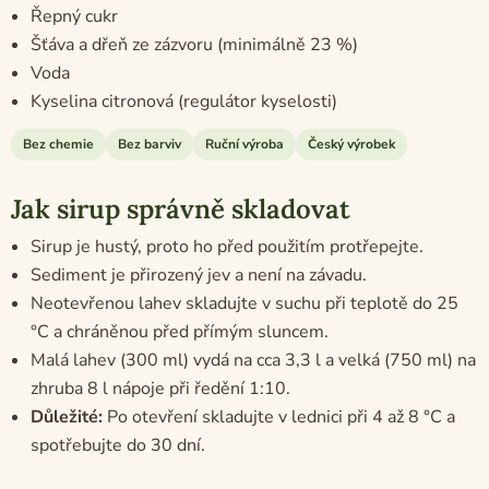
Řepný cukr
Šťáva a dřeň ze zázvoru (minimálně 23 %)
Voda
Kyselina citronová (regulátor kyselosti)
Bez chemie
Bez barviv
Ruční výroba
Český výrobek
Jak sirup správně skladovat
Sirup je hustý, proto ho před použitím protřepejte.
Sediment je přirozený jev a není na závadu.
Neotevřenou lahev skladujte v suchu při teplotě do 25
°C a chráněnou před přímým sluncem.
Malá lahev (300 ml) vydá na cca 3,3 l a velká (750 ml) na
zhruba 8 l nápoje při ředění 1:10.
Důležité:
Po otevření skladujte v lednici při 4 až 8 °C a
spotřebujte do 30 dní.