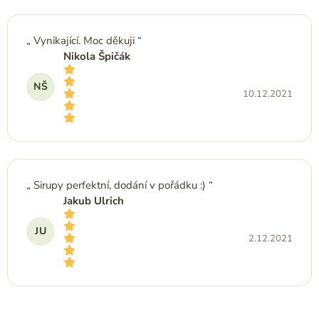
c
e
n
Vynikající. Moc děkuji
í
Nikola Špičák
NŠ
10.12.2021
Hodnocení produktu je 5 z 5 hvězdiček.
Sirupy perfektní, dodání v pořádku :)
Jakub Ulrich
JU
2.12.2021
Hodnocení produktu je 5 z 5 hvězdiček.