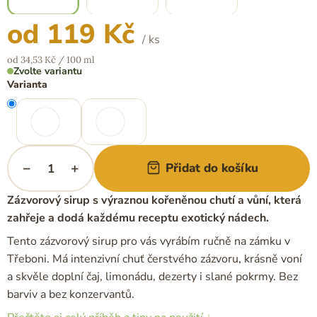
od
119 Kč
/ ks
Měrná
od 34,53 Kč / 100 ml
cena:
Zvolte variantu
Varianta
−
+
Přidat do košíku
Zázvorový sirup s výraznou kořeněnou chutí a vůní, která
zahřeje a dodá každému receptu exotický nádech.
Tento zázvorový sirup pro vás vyrábím ručně na zámku v
Třeboni. Má intenzivní chuť čerstvého zázvoru, krásně voní
a skvěle doplní čaj, limonádu, dezerty i slané pokrmy. Bez
barviv a bez konzervantů.