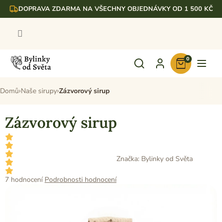
Přejít
DOPRAVA ZDARMA NA VŠECHNY OBJEDNÁVKY OD 1 500 KČ
na
obsah
0
Nákupní
košík
Domů
Naše sirupy
Zázvorový sirup
Zázvorový sirup
Značka:
Bylinky od Světa
Průměrné
7 hodnocení
Podrobnosti hodnocení
hodnocení
produktu
je
5,0