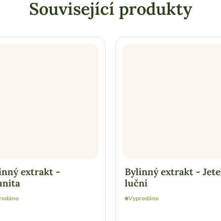
Související produkty
inný extrakt -
Bylinný extrakt - Jete
nita
luční
rodáno
Vyprodáno