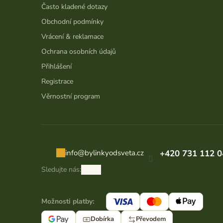
Často kladené dotazy
Obchodní podmínky
Vrácení & reklamace
Ochrana osobních údajů
Přihlášení
Registrace
Věrnostní program
info
@
bylinkyodsveta.cz
+420 731 112 0
Sledujte nás:
Možnosti platby:
Dobírka
Převodem