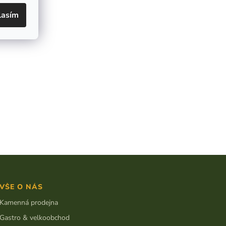
lasím
VŠE O NÁS
Kamenná prodejna
Gastro & velkoobchod