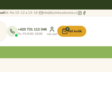
eboň
St–Ne 10–12 a 13–16
info@bylinkyodsveta.cz
+420 731 112 046
0
Váš košík
Nákupní
Po–Pá 9:00–18:00
Váš účet
košík