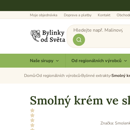
Přejít
na
obsah
Moje objednávka
Doprava a platby
Kontakt
Obchodn
Naše sirupy
Od regionálních výrobců
Domů
Od regionálních výrobců
Bylinné extrakty
Smolný k
Smolný krém ve s
Značka:
Smolen