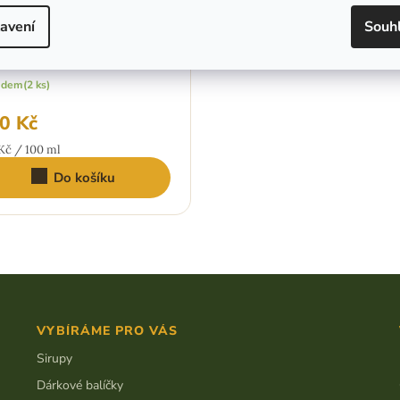
avení
Souh
inný extrakt -
icukr
adem
(2 ks)
0 Kč
ná
Kč / 100 ml
:
Do košíku
VYBÍRÁME PRO VÁS
Sirupy
Dárkové balíčky