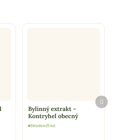
Další
produkt
l
Bylinný extrakt -
Bylinný 
Kontryhel obecný
Kopreti
Skladem
(5 ks)
Skladem
(1 
160 Kč