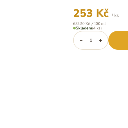
253 Kč
/ ks
Měrná
632,50 Kč / 100 ml
cena:
Skladem
(4 ks)
−
+