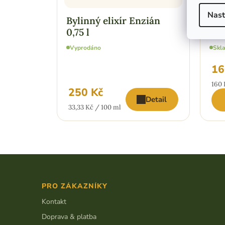
Nast
Bylinný elixír Enzián
Byl
0,75 l
Ant
Vyprodáno
Skl
16
Měr
160 
250 Kč
cena
Detail
Měrná
33,33 Kč / 100 ml
cena:
Z
á
p
PRO ZÁKAZNÍKY
a
t
Kontakt
í
Doprava & platba