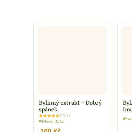
Bylinný extrakt - Dobrý
Byl
spánek
Imu
Průměrné
5,0 (1)
Vyp
hodnocení
Skladem
(1 ks)
produktu
je
160 Kč
5,0