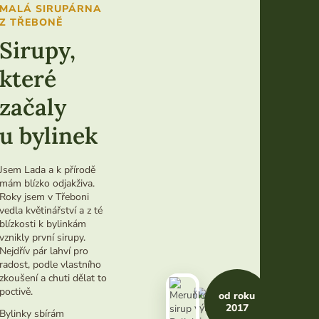
MALÁ SIRUPÁRNA
Z TŘEBONĚ
Sirupy,
které
začaly
B
e
u bylinek
z
u
Jsem Lada a k přírodě
m
mám blízko odjakživa.
ě
Roky jsem v Třeboni
l
vedla květinářství a z té
ý
blízkosti k bylinkám
c
vznikly první sirupy.
h
Nejdřív pár lahví pro
p
radost, podle vlastního
ř
zkoušení a chuti dělat to
í
poctivě.
od roku
s
2017
Bylinky sbírám