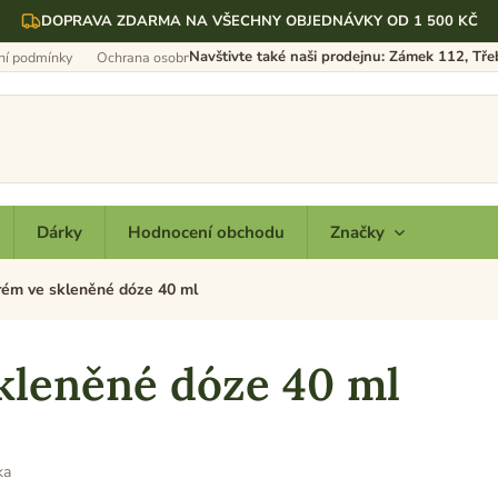
DOPRAVA ZDARMA NA VŠECHNY OBJEDNÁVKY OD 1 500 KČ
Navštivte také naši prodejnu: Zámek 112, Tř
í podmínky
Ochrana osobních údajů
Dárky
Hodnocení obchodu
Značky
rém ve skleněné dóze 40 ml
kleněné dóze 40 ml
ka