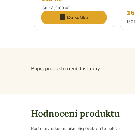
z
Měrná
5
160 Kč / 100 ml
16
hvězdiček.
cena:
Do košíku
Měr
160 
cena
Popis produktu není dostupný
Hodnocení produktu
Buďte první, kdo napíše příspěvek k této položce.