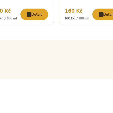
0 Kč
160 Kč
Detail
Detai
ná
Měrná
Kč / 100 ml
160 Kč / 100 ml
:
cena: