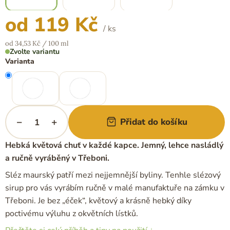
od
119 Kč
/ ks
Měrná
od 34,53 Kč / 100 ml
cena:
Zvolte variantu
Varianta
−
+
Přidat do košíku
Hebká květová chuť v každé kapce. Jemný, lehce nasládlý
a ručně vyráběný v Třeboni.
Sléz maurský patří mezi nejjemnější byliny. Tenhle slézový
sirup pro vás vyrábím ručně v malé manufaktuře na zámku v
Třeboni. Je bez „éček“, květový a krásně hebký díky
poctivému výluhu z okvětních lístků.