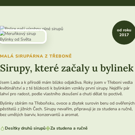
od roku
2017
MALÁ SIRUPÁRNA Z TŘEBONĚ
Sirupy, které začaly u bylinek
Jsem Lada a k přírodě mám blízko odjakživa. Roky jsem v Třeboni vedla
květinářství a z té blízkosti k bylinkám vznikly první sirupy. Nejdřív pár
lahví pro radost, podle vlastního zkoušení a chuti dělat to poctivě.
Bylinky sbírám na Třeboňsku, ovoce a zbytek surovin beru od ověřených
pěstitelů z jižních Čech. Sirupy nevařím, připravuji je za studena a ručně,
bez umělých barviv, konzervantů a aromat.
Desítky druhů sirupů
Za studena a ručně