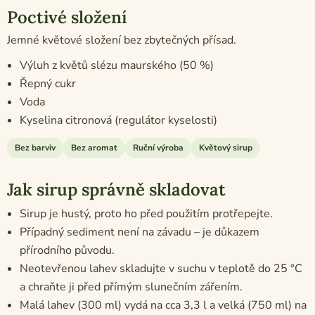
Poctivé složení
Jemné květové složení bez zbytečných přísad.
Výluh z květů slézu maurského (50 %)
Řepný cukr
Voda
Kyselina citronová (regulátor kyselosti)
Bez barviv
Bez aromat
Ruční výroba
Květový sirup
Jak sirup správně skladovat
Sirup je hustý, proto ho před použitím protřepejte.
Případný sediment není na závadu – je důkazem
přírodního původu.
Neotevřenou lahev skladujte v suchu v teplotě do 25 °C
a chraňte ji před přímým slunečním zářením.
Malá lahev (300 ml) vydá na cca 3,3 l a velká (750 ml) na