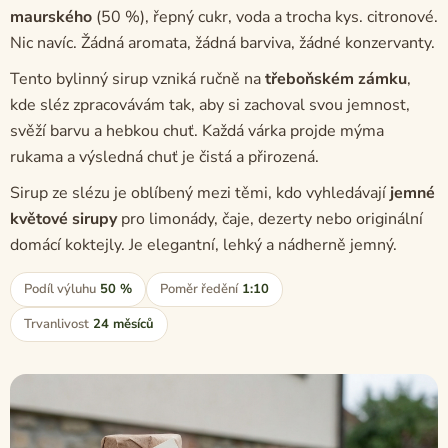
maurského
(50 %), řepný cukr, voda a trocha kys. citronové.
Nic navíc. Žádná aromata, žádná barviva, žádné konzervanty.
Tento bylinný sirup vzniká ručně na
třeboňském zámku
,
kde sléz zpracovávám tak, aby si zachoval svou jemnost,
svěží barvu a hebkou chuť. Každá várka projde mýma
rukama a výsledná chuť je čistá a přirozená.
Sirup ze slézu je oblíbený mezi těmi, kdo vyhledávají
jemné
květové sirupy
pro limonády, čaje, dezerty nebo originální
domácí koktejly. Je elegantní, lehký a nádherně jemný.
Podíl výluhu
50 %
Poměr ředění
1:10
Trvanlivost
24 měsíců