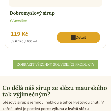
Dobromyslový sirup
Vyprodáno
119 Kč
Detail
Měrná
39,67 Kč / 100 ml
cena:
ZOBRAZIT VŠECHNY SOUVISEJÍCÍ PRODUKTY
Co dělá náš sirup ze slézu maurského
tak výjimečným?
Slézový sirup s jemnou, hebkou a lehce květovou chutí. V
každé lahvi je poctivá porce
výluhu z květů slézu