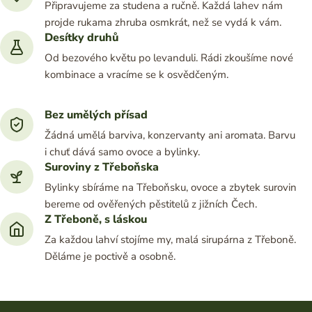
Připravujeme za studena a ručně. Každá lahev nám
projde rukama zhruba osmkrát, než se vydá k vám.
Desítky druhů
Od bezového květu po levanduli. Rádi zkoušíme nové
kombinace a vracíme se k osvědčeným.
Bez umělých přísad
Žádná umělá barviva, konzervanty ani aromata. Barvu
i chuť dává samo ovoce a bylinky.
Suroviny z Třeboňska
Bylinky sbíráme na Třeboňsku, ovoce a zbytek surovin
bereme od ověřených pěstitelů z jižních Čech.
Z Třeboně, s láskou
Za každou lahví stojíme my, malá sirupárna z Třeboně.
Děláme je poctivě a osobně.