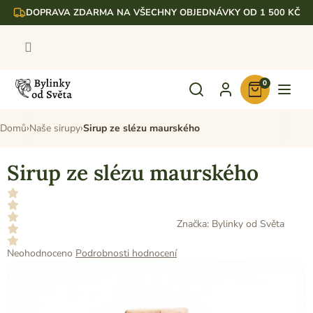
Přejít
DOPRAVA ZDARMA NA VŠECHNY OBJEDNÁVKY OD 1 500 KČ
na
obsah
0
Nákupní
košík
Domů
Naše sirupy
Sirup ze slézu maurského
Sirup ze slézu maurského
Značka:
Bylinky od Světa
Průměrné
Neohodnoceno
Podrobnosti hodnocení
hodnocení
produktu
je
0,0