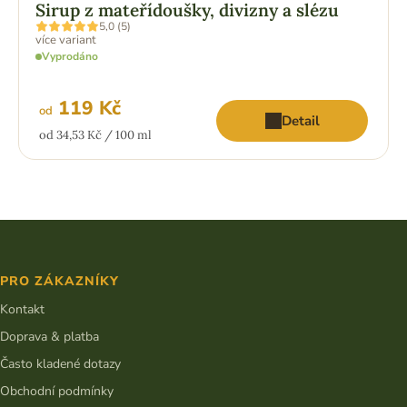
Sirup z mateřídoušky, divizny a slézu
Průměrné
5,0 (5)
hodnocení
více variant
produktu
Vyprodáno
je
5,0
z
5
119 Kč
od
hvězdiček.
Detail
Měrná
od 34,53 Kč / 100 ml
cena:
Z
á
p
PRO ZÁKAZNÍKY
a
t
Kontakt
í
Doprava & platba
Často kladené dotazy
Obchodní podmínky