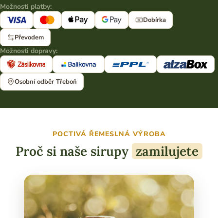
Možnosti platby:
Dobírka
Převodem
Možnosti dopravy:
Osobní odběr Třeboň
POCTIVÁ ŘEMESLNÁ VÝROBA
Proč si naše sirupy
zamilujete