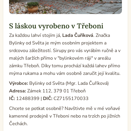
S láskou vyrobeno v Třeboni
Za každou lahví stojím já,
Lada Čuříková
. Značka
Bylinky od Světa je mým osobním projektem a
srdcovou záležitostí. Sirupy pro vás vyrábím ručně a v
malých šaržích přímo v "bylinkovém ráji" v areálu
zámku Třeboň. Díky tomu prochází každá lahev přímo
mýma rukama a mohu vám osobně zaručit její kvalitu.
Výrobce:
Bylinky od Světa (Mgr. Lada Čuříková)
Adresa:
Zámek 112, 379 01 Třeboň
IČ:
12488399 |
DIČ:
CZ7155170033
Chcete se potkat osobně? Navštivte mě v mé voňavé
kamenné prodejně v Třeboni nebo na trzích po jižních
Čechách.