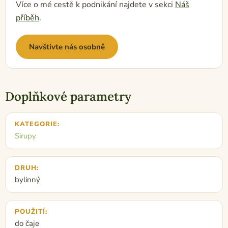
Více o mé cestě k podnikání najdete v sekci
Náš
příběh
.
Navštivte nás osobně
Doplňkové parametry
KATEGORIE
:
Sirupy
DRUH
:
bylinný
POUŽITÍ
:
do čaje