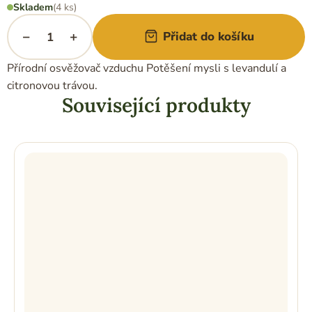
Měrná
Skladem
(4 ks)
cena:
−
+
Přidat do košíku
Přírodní osvěžovač vzduchu
Potěšení mysli
s levandulí a
citronovou trávou.
Související produkty