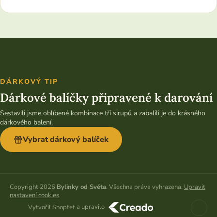
DÁRKOVÝ TIP
Dárkové balíčky připravené k darování
Sestavili jsme oblíbené kombinace tří sirupů a zabalili je do krásného
dárkového balení.
Vybrat dárkový balíček
Copyright 2026
Bylinky od Světa
. Všechna práva vyhrazena.
Upravit
nastavení cookies
a upravilo
Vytvořil Shoptet