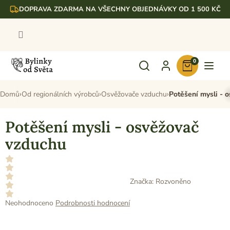
Přejít
DOPRAVA ZDARMA NA VŠECHNY OBJEDNÁVKY OD 1 500 KČ
na
obsah
0
Nákupní
košík
Domů
Od regionálních výrobců
Osvěžovače vzduchu
Potěšení mysli - 
Potěšení mysli - osvěžovač
vzduchu
Značka:
Rozvoněno
Průměrné
Neohodnoceno
Podrobnosti hodnocení
hodnocení
produktu