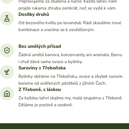
Připravujeme za studena a ručně. Každá lahev nám
projde rukama zhruba osmkrát, než se vydá k vám.
Desítky druhů
Od bezového květu po levanduli. Rádi zkoušíme nové
kombinace a vracíme se k osvědčeným.
Bez umělých přísad
Žádná umělá barviva, konzervanty ani aromata. Barvu
i chuť dává samo ovoce a bylinky.
Suroviny z Třeboňska
Bylinky sbíráme na Třeboňsku, ovoce a zbytek surovin
bereme od ověřených pěstitelů z jižních Čech.
Z Třeboně, s láskou
Za každou lahví stojíme my, malá sirupárna z Třeboně.
Děláme je poctivě a osobně.