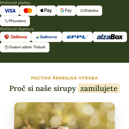
Možnosti platby:
Dobírka
Převodem
Možnosti dopravy:
Osobní odběr Třeboň
POCTIVÁ ŘEMESLNÁ VÝROBA
Proč si naše sirupy
zamilujete