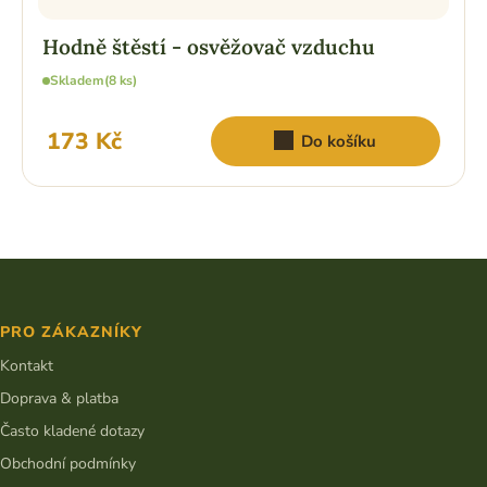
Hodně štěstí - osvěžovač vzduchu
Skladem
(8 ks)
173 Kč
Do košíku
Z
á
p
PRO ZÁKAZNÍKY
a
t
Kontakt
í
Doprava & platba
Často kladené dotazy
Obchodní podmínky