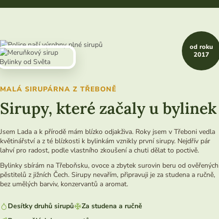
od roku
2017
MALÁ SIRUPÁRNA Z TŘEBONĚ
Sirupy, které začaly u bylinek
Jsem Lada a k přírodě mám blízko odjakživa. Roky jsem v Třeboni vedla
květinářství a z té blízkosti k bylinkám vznikly první sirupy. Nejdřív pár
lahví pro radost, podle vlastního zkoušení a chuti dělat to poctivě.
Bylinky sbírám na Třeboňsku, ovoce a zbytek surovin beru od ověřených
pěstitelů z jižních Čech. Sirupy nevařím, připravuji je za studena a ručně,
bez umělých barviv, konzervantů a aromat.
Desítky druhů sirupů
Za studena a ručně