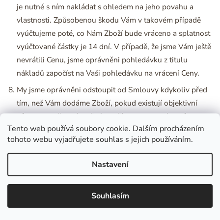
je nutné s ním nakládat s ohledem na jeho povahu a
vlastnosti. Způsobenou škodu Vám v takovém případě
vyúčtujeme poté, co Nám Zboží bude vráceno a splatnost
vyúčtované částky je 14 dní. V případě, že jsme Vám ještě
nevrátili Cenu, jsme oprávněni pohledávku z titulu
nákladů započíst na Vaši pohledávku na vrácení Ceny.
My jsme oprávněni odstoupit od Smlouvy kdykoliv před
tím, než Vám dodáme Zboží, pokud existují objektivní
důvody, proč není možné Zboží dodat (zejména důvody na
Tento web používá soubory cookie. Dalším procházením
straně třetích osob nebo důvody spočívající v povaze
tohoto webu vyjadřujete souhlas s jejich používáním.
Zboží), a to i před uplynutím doby uvedené v čl. 6.9.
Podmínek. Můžeme také od Smlouvy odstoupit, pokud je
Nastavení
zjevné, že jste uvedli v Objednávce záměrně nesprávné
informace. V případě, že nakupujete zboží v rámci své
podnikatelské činnosti, tedy jako podnikatel, jsme
Souhlasím
oprávněni od Smlouvy odstoupit kdykoli, i bez udání