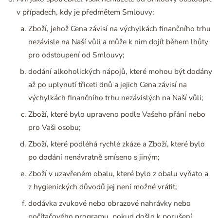
v případech, kdy je předmětem Smlouvy:
Zboží, jehož Cena závisí na výchylkách finančního trhu
nezávisle na Naší vůli a může k nim dojít během lhůty
pro odstoupení od Smlouvy;
dodání alkoholických nápojů, které mohou být dodány
až po uplynutí třiceti dnů a jejich Cena závisí na
výchylkách finančního trhu nezávislých na Naší vůli;
Zboží, které bylo upraveno podle Vašeho přání nebo
pro Vaši osobu;
Zboží, které podléhá rychlé zkáze a Zboží, které bylo
po dodání nenávratně smíseno s jiným;
Zboží v uzavřeném obalu, které bylo z obalu vyňato a
z hygienických důvodů jej není možné vrátit;
dodávka zvukové nebo obrazové nahrávky nebo
počítačového programu, pokud došlo k porušení