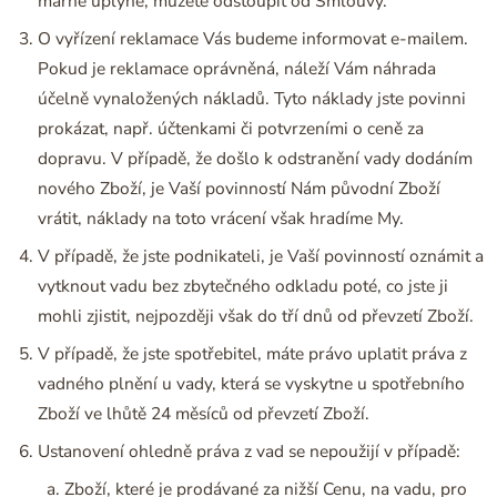
marně uplyne, můžete odstoupit od Smlouvy.
O vyřízení reklamace Vás budeme informovat e-mailem.
Pokud je reklamace oprávněná, náleží Vám náhrada
účelně vynaložených nákladů. Tyto náklady jste povinni
prokázat, např. účtenkami či potvrzeními o ceně za
dopravu. V případě, že došlo k odstranění vady dodáním
nového Zboží, je Vaší povinností Nám původní Zboží
vrátit, náklady na toto vrácení však hradíme My.
V případě, že jste podnikateli, je Vaší povinností oznámit a
vytknout vadu bez zbytečného odkladu poté, co jste ji
mohli zjistit, nejpozději však do tří dnů od převzetí Zboží.
V případě, že jste spotřebitel, máte právo uplatit práva z
vadného plnění u vady, která se vyskytne u spotřebního
Zboží ve lhůtě 24 měsíců od převzetí Zboží.
Ustanovení ohledně práva z vad se nepoužijí v případě:
Zboží, které je prodávané za nižší Cenu, na vadu, pro