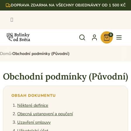
Přejít
DOPRAVA ZDARMA NA VŠECHNY OBJEDNÁVKY OD 1 500 KČ
na
obsah
0
Nákupní
košík
Domů
Obchodní podmínky (Původní)
Obchodní podmínky (Původní)
OBSAH DOKUMENTU
Některé definice
Obecná ustanovení a poučení
Uzavření smlouvy
Uživatelský účet