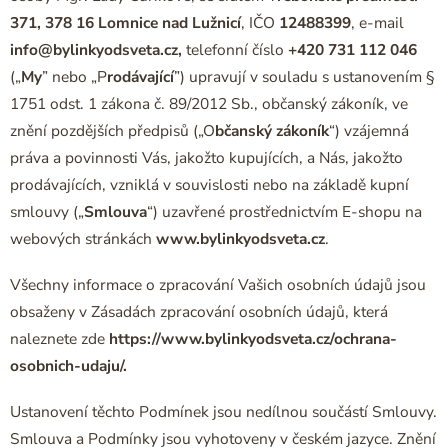
371, 378 16 Lomnice nad Lužnicí
, IČO
12488399
, e-mail
info@bylinkyodsveta.cz,
telefonní číslo
+420 731 112 046
(„
My
” nebo „P
rodávající
”) upravují v souladu s ustanovením §
1751 odst. 1 zákona č. 89/2012 Sb., občanský zákoník, ve
znění pozdějších předpisů („O
bčanský zákoník
“) vzájemná
práva a povinnosti Vás, jakožto kupujících, a Nás, jakožto
prodávajících, vzniklá v souvislosti nebo na základě kupní
smlouvy („
Smlouva
“) uzavřené prostřednictvím E-shopu na
webových stránkách
www.bylinkyodsveta.cz
.
Všechny informace o zpracování Vašich osobních údajů jsou
obsaženy v Zásadách zpracování osobních údajů, která
naleznete zde
https://www.bylinkyodsveta.cz/ochrana-
osobnich-udaju/.
Ustanovení těchto Podmínek jsou nedílnou součástí Smlouvy.
Smlouva a Podmínky jsou vyhotoveny v českém jazyce. Znění