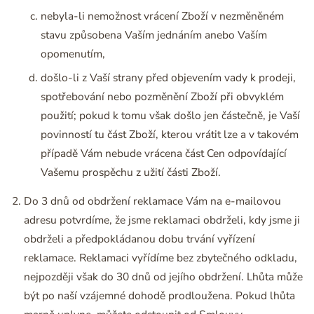
nebyla-li nemožnost vrácení Zboží v nezměněném
stavu způsobena Vaším jednáním anebo Vaším
opomenutím,
došlo-li z Vaší strany před objevením vady k prodeji,
spotřebování nebo pozměnění Zboží při obvyklém
použití; pokud k tomu však došlo jen částečně, je Vaší
povinností tu část Zboží, kterou vrátit lze a v takovém
případě Vám nebude vrácena část Cen odpovídající
Vašemu prospěchu z užití části Zboží.
Do 3 dnů od obdržení reklamace Vám na e-mailovou
adresu potvrdíme, že jsme reklamaci obdrželi, kdy jsme ji
obdrželi a předpokládanou dobu trvání vyřízení
reklamace. Reklamaci vyřídíme bez zbytečného odkladu,
nejpozději však do 30 dnů od jejího obdržení. Lhůta může
být po naší vzájemné dohodě prodloužena. Pokud lhůta