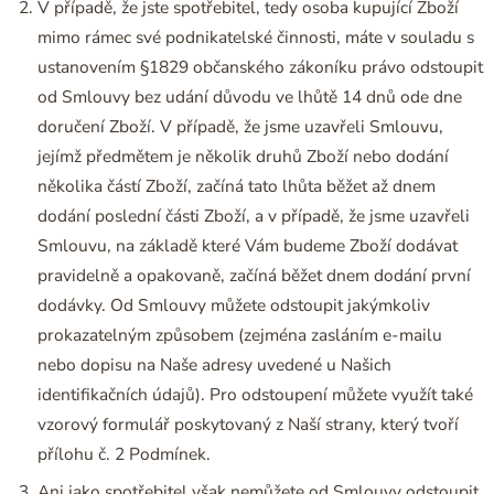
V případě, že jste spotřebitel, tedy osoba kupující Zboží
mimo rámec své podnikatelské činnosti, máte v souladu s
ustanovením §1829 občanského zákoníku právo odstoupit
od Smlouvy bez udání důvodu ve lhůtě 14 dnů ode dne
doručení Zboží. V případě, že jsme uzavřeli Smlouvu,
jejímž předmětem je několik druhů Zboží nebo dodání
několika částí Zboží, začíná tato lhůta běžet až dnem
dodání poslední části Zboží, a v případě, že jsme uzavřeli
Smlouvu, na základě které Vám budeme Zboží dodávat
pravidelně a opakovaně, začíná běžet dnem dodání první
dodávky. Od Smlouvy můžete odstoupit jakýmkoliv
prokazatelným způsobem (zejména zasláním e-mailu
nebo dopisu na Naše adresy uvedené u Našich
identifikačních údajů). Pro odstoupení můžete využít také
vzorový formulář poskytovaný z Naší strany, který tvoří
přílohu č. 2 Podmínek.
Ani jako spotřebitel však nemůžete od Smlouvy odstoupit