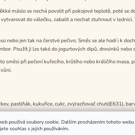
kké máslo se nechá povolit při pokojové teplotě, poté se 
vytvarovat do válečku, zabalit a nechat ztuhnout v lednici.
so nebo jen tak na čerstvé pečivo. Směs se ale hodí i k doch
or. Použít ji lze také do jogurtových dipů, dresinků nebo s
éto směsi při pečení kuřecího, krůtího nebo králičího masa,
 vůni.
kev, pastiňák, kukuřice, cukr, zvýrazňovač chuti(E631), ba
web používá soubory cookie. Dalším procházením tohoto webu
jete souhlas s jejich používáním.