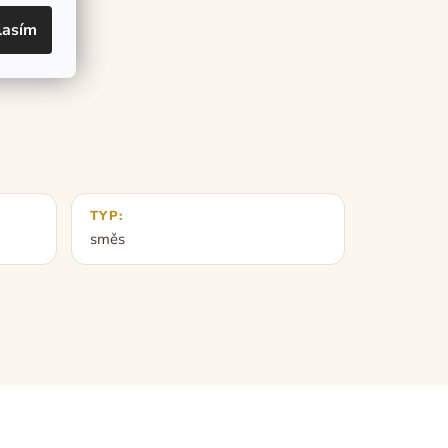
lasím
TYP
:
směs