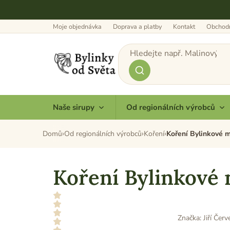
Přejít
na
obsah
Moje objednávka
Doprava a platby
Kontakt
Obchodn
Naše sirupy
Od regionálních výrobců
Domů
Od regionálních výrobců
Koření
Koření Bylinkové 
Koření Bylinkové 
Značka:
Jiří Čer