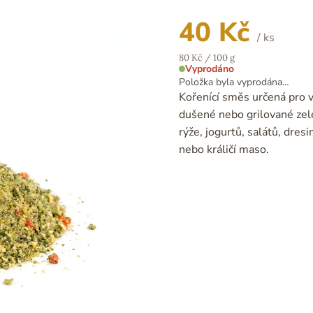
40 Kč
/ ks
Měrná
80 Kč / 100 g
cena:
Vyprodáno
Položka byla vyprodána…
Kořenící směs určená pro 
dušené nebo grilované zele
rýže, jogurtů, salátů, dresi
nebo králičí maso.