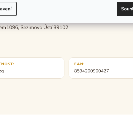
viz. obal koření)
avení
Souh
tem1096, Sezimovo Ústí 39102
TNOST
:
EAN
:
kg
8594200900427