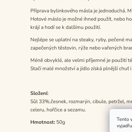
Příprava bylinkového másla je jednoduchá. Mě
Hotové máslo je možné ihned použít, nebo ho 
krájí a hodí se k dalšímu použití.
Nejlépe se uplatní na steaky, ryby, pečené ma
zapečených těstovin, rýže nebo vařených bramb
Méně obvyklé, ale velmi příjemné je použití t
Stačí malé množství a jídlo získá plnější chuť i
Složení:
Sůl 33%,česnek, rozmarýn, cibule, petržel, mr
celeru, hořčice a sezamu.
Tento 
Hmotnost:
50g
vyjadřu