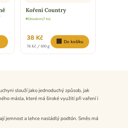
ně
Koření Country
Koření 
y
Skladem
(7 ks)
Skladem
(4 
38 Kč
41 Kč
Do košíku
Měrná
Měrná
76 Kč / 100 g
82 Kč / 100
cena:
cena:
chyni slouží jako jednoduchý způsob, jak
ho másla, které má široké využití při vaření i
ávají jemnost a lehce nasládlý podtón. Směs má