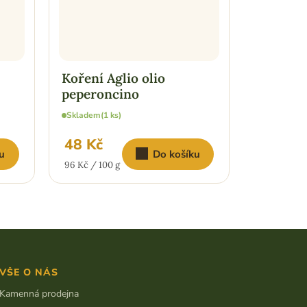
Koření Aglio olio
Koření 
peperoncino
Skladem
(1 
Skladem
(1 ks)
48 Kč
39 Kč
u
Do košíku
Měrná
Měrná
96 Kč / 100 g
78 Kč / 100
cena:
cena:
VŠE O NÁS
Kamenná prodejna