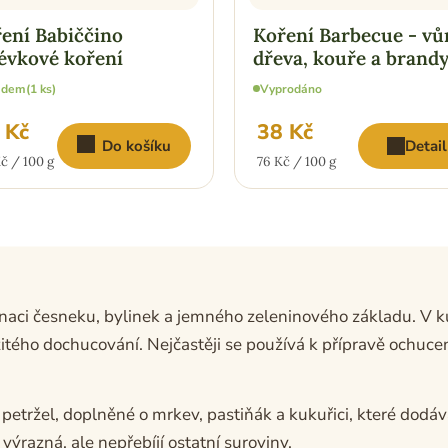
ení Babiččino
Koření Barbecue - vů
évkové koření
dřeva, kouře a brand
adem
(1 ks)
Vyprodáno
 Kč
38 Kč
Do košíku
Detail
ná
Měrná
č / 100 g
76 Kč / 100 g
:
cena:
aci česneku, bylinek a jemného zeleninového základu. V ku
tého dochucování. Nejčastěji se používá k přípravě ochucené
 petržel, doplněné o mrkev, pastiňák a kukuřici, které dod
výrazná, ale nepřebíjí ostatní suroviny.