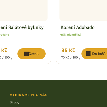
ení Salátové bylinky
Koření Adobado
rodáno
Skladem
(5 ks)
 Kč
35 Kč
Detail
Do košík
ná
Měrná
č / 100 g
70 Kč / 100 g
:
cena:
VYBÍRÁME PRO VÁS
Sirupy