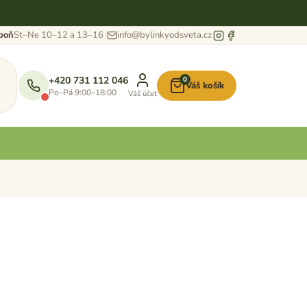
eboň
St–Ne 10–12 a 13–16
info@bylinkyodsveta.cz
+420 731 112 046
0
Váš košík
Nákupní
Po–Pá 9:00–18:00
Váš účet
košík