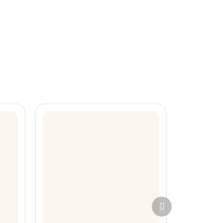
Další
produkt