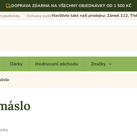
DOPRAVA ZDARMA NA VŠECHNY OBJEDNÁVKY OD 1 500 KČ
Navštivte také naši prodejnu: Zámek 112, Tř
í podmínky
Ochrana osobních údajů
Dárky
Hodnocení obchodu
Značky
máslo
máslo
venka