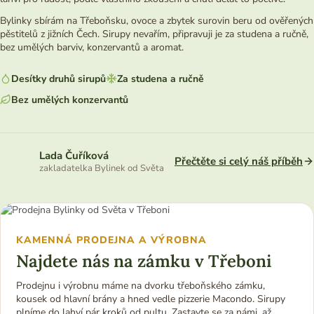
Bylinky sbírám na Třeboňsku, ovoce a zbytek surovin beru od ověřených
pěstitelů z jižních Čech. Sirupy nevařím, připravuji je za studena a ručně,
bez umělých barviv, konzervantů a aromat.
Desítky druhů sirupů
Za studena a ručně
Bez umělých konzervantů
Lada Čuříková
Přečtěte si celý náš příběh
zakladatelka Bylinek od Světa
KAMENNÁ PRODEJNA A VÝROBNA
Najdete nás na zámku v Třeboni
Prodejnu i výrobnu máme na dvorku třeboňského zámku,
kousek od hlavní brány a hned vedle pizzerie Macondo. Sirupy
plníme do lahví pár kroků od pultu. Zastavte se za námi, až