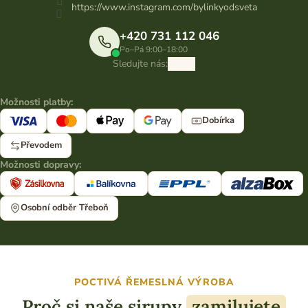
https://www.instagram.com/bylinkyodsveta
+420 731 112 046
Po–Pá 9:00–18:00
Sledujte nás:
Možnosti platby:
Dobírka
Převodem
Možnosti dopravy:
Osobní odběr Třeboň
POCTIVÁ ŘEMESLNÁ VÝROBA
Proč si naše sirupy
zamilujete