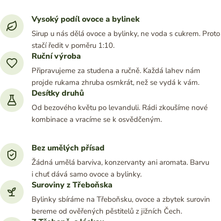
Vysoký podíl ovoce a bylinek
Sirup u nás dělá ovoce a bylinky, ne voda s cukrem. Proto
stačí ředit v poměru 1:10.
Ruční výroba
Připravujeme za studena a ručně. Každá lahev nám
projde rukama zhruba osmkrát, než se vydá k vám.
Desítky druhů
Od bezového květu po levanduli. Rádi zkoušíme nové
kombinace a vracíme se k osvědčeným.
Bez umělých přísad
Žádná umělá barviva, konzervanty ani aromata. Barvu
i chuť dává samo ovoce a bylinky.
Suroviny z Třeboňska
Bylinky sbíráme na Třeboňsku, ovoce a zbytek surovin
bereme od ověřených pěstitelů z jižních Čech.