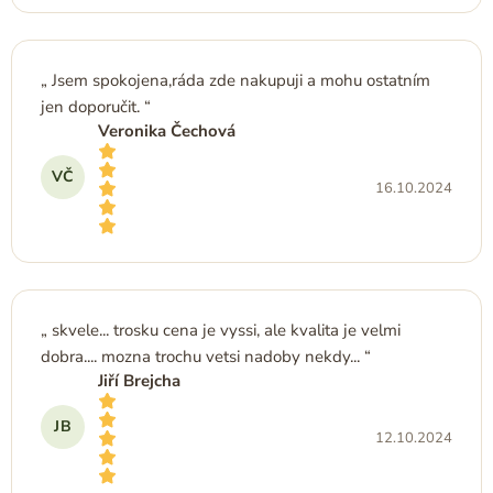
Jsem spokojena,ráda zde nakupuji a mohu ostatním
jen doporučit.
Veronika Čechová
VČ
16.10.2024
Hodnocení obchodu je 5 z 5 hvězdiček.
skvele... trosku cena je vyssi, ale kvalita je velmi
dobra.... mozna trochu vetsi nadoby nekdy...
Jiří Brejcha
JB
12.10.2024
Hodnocení obchodu je 5 z 5 hvězdiček.