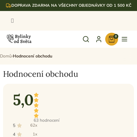
Přejít
DOPRAVA ZDARMA NA VŠECHNY OBJEDNÁVKY OD 1 500 KČ
na
obsah
0
Nákupní
košík
Domů
Hodnocení obchodu
Hodnocení obchodu
5,0
Průměrné
63 hodnocení
hodnocení
5
62x
obchodu
je
4
1x