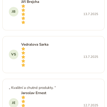
Jiří Brejcha
n
í
JB
13.7.2025
Hodnocení obchodu je 5 z 5 hvězdiček.
Vedralova Sarka
VS
13.7.2025
Hodnocení obchodu je 5 z 5 hvězdiček.
Kvalitní a chutné produkty.
Jaroslav Ernest
JE
12.7.2025