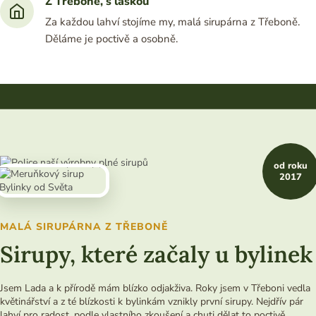
Z Třeboně, s láskou
Za každou lahví stojíme my, malá sirupárna z Třeboně.
Děláme je poctivě a osobně.
od roku
2017
MALÁ SIRUPÁRNA Z TŘEBONĚ
Sirupy, které začaly u bylinek
Jsem Lada a k přírodě mám blízko odjakživa. Roky jsem v Třeboni vedla
květinářství a z té blízkosti k bylinkám vznikly první sirupy. Nejdřív pár
lahví pro radost, podle vlastního zkoušení a chuti dělat to poctivě.