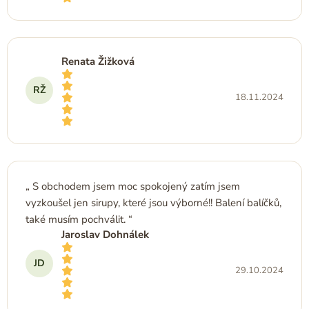
Hodnocení obchodu je 5 z 5 hvězdiček.
Renata Žižková
RŽ
18.11.2024
Hodnocení obchodu je 5 z 5 hvězdiček.
S obchodem jsem moc spokojený zatím jsem
vyzkoušel jen sirupy, které jsou výborné!! Balení balíčků,
také musím pochválit.
Jaroslav Dohnálek
JD
29.10.2024
Hodnocení obchodu je 5 z 5 hvězdiček.