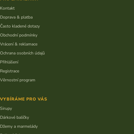
a
p
r
t
Kontakt
v
í
Doprava & platba
k
y
Často kladené dotazy
v
Obchodní podmínky
ý
p
Vrácení & reklamace
i
s
Ochrana osobních údajů
u
Přihlášení
Registrace
Věrnostní program
VYBÍRÁME PRO VÁS
Sirupy
Dárkové balíčky
Džemy a marmelády