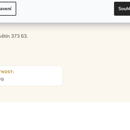
avení
Souh
 (uvedena na výrobku).
ětín 373 63.
TNOST
:
kg