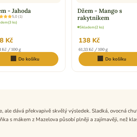
m - Jahoda
Džem - Mango s
ěrné
rakytníkem
5,0 (1)
ocení
adem
(3 ks)
uktu
Skladem
(2 ks)
8 Kč
138 Kč
iček.
ná
Měrná
3 Kč / 100 g
61,33 Kč / 100 g
:
cena:
Do košíku
Do košíku
 ale dává překvapivě skvělý výsledek. Sladká, ovocná chu
 s mákem z Mazelova působí plněji a zajímavěji, než klasic