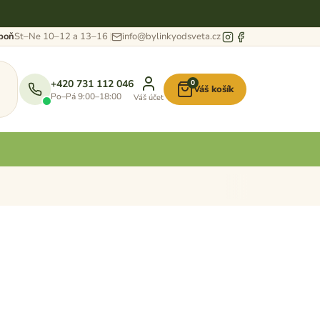
eboň
St–Ne 10–12 a 13–16
info@bylinkyodsveta.cz
+420 731 112 046
0
Váš košík
Nákupní
Po–Pá 9:00–18:00
Váš účet
košík