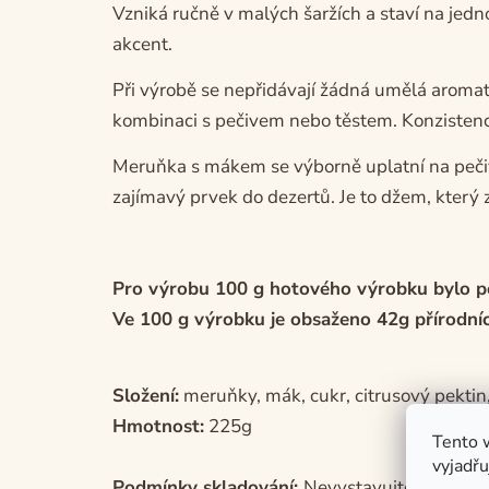
Vzniká ručně v malých šaržích a staví na jed
akcent.
Při výrobě se nepřidávají žádná umělá aromat
kombinaci s pečivem nebo těstem. Konzistence 
Meruňka s mákem se výborně uplatní na pečivu
zajímavý prvek do dezertů. Je to džem, který za
Pro výrobu 100 g hotového výrobku bylo p
Ve 100 g výrobku je obsaženo 42g přírodníc
Složení:
meruňky, mák, cukr, citrusový pektin,
Hmotnost:
225g
Tento 
vyjadřu
Podmínky skladování:
Nevystavujte přímému