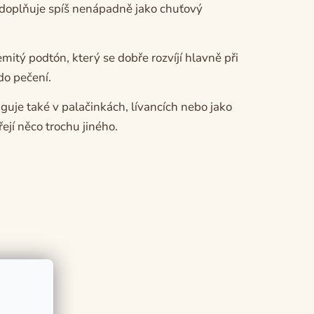
e doplňuje spíš nenápadně jako chuťový
itý podtón, který se dobře rozvíjí hlavně při
do pečení.
uje také v palačinkách, lívancích nebo jako
ejí něco trochu jiného.