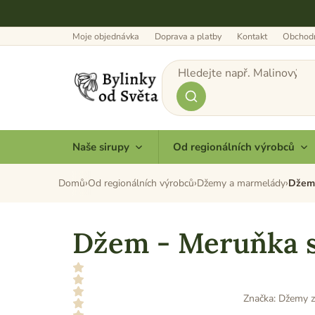
Přejít
na
obsah
Moje objednávka
Doprava a platby
Kontakt
Obchodn
Naše sirupy
Od regionálních výrobců
Domů
Od regionálních výrobců
Džemy a marmelády
Džem
Džem - Meruňka 
Značka:
Džemy z