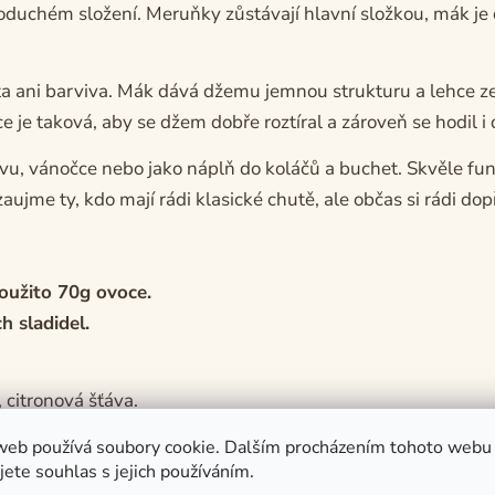
noduchém složení. Meruňky zůstávají hlavní složkou, mák j
a ani barviva. Mák dává džemu jemnou strukturu a lehce zem
je taková, aby se džem dobře roztíral a zároveň se hodil i 
, vánočce nebo jako náplň do koláčů a buchet. Skvěle fung
ujme ty, kdo mají rádi klasické chutě, ale občas si rádi dopř
oužito 70g ovoce.
h sladidel.
 citronová šťáva.
web používá soubory cookie. Dalším procházením tohoto webu
jete souhlas s jejich používáním.
 slunečnímu záření.