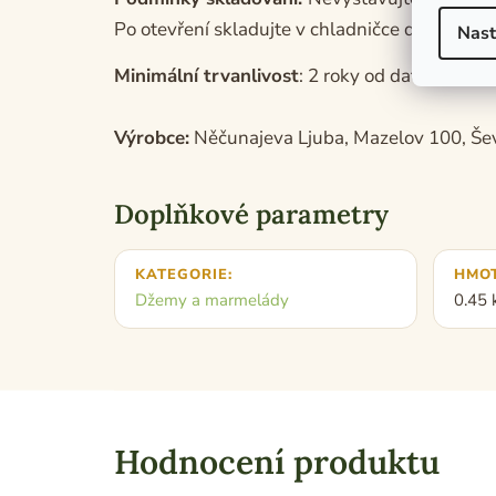
Po otevření skladujte v chladničce do 10 °C
Nast
Minimální trvanlivost
: 2 roky od data výroby
Výrobce:
Něčunajeva Ljuba, Mazelov 100, Šev
Doplňkové parametry
KATEGORIE
:
HMO
Džemy a marmelády
0.45 
Hodnocení produktu