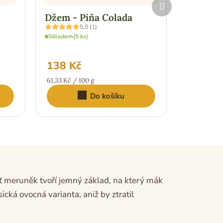
Další
produkt
Džem - Piňa Colada
Džem - 
Průměrné
Průměrné
5,0 (1)
hodnocení
hodnocení
Skladem
(5 ks)
Skladem
(5 
produktu
produktu
je
je
5,0
5,0
z
z
138 Kč
138 Kč
5
5
hvězdiček.
hvězdiček.
Měrná
Měrná
61,33 Kč / 100 g
61,33 Kč / 
cena:
cena:
Do košíku
ť meruněk tvoří jemný základ, na který mák
ká ovocná varianta, aniž by ztratil