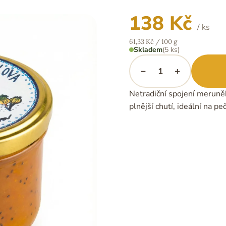
138 Kč
/ ks
Měrná
61,33 Kč / 100 g
cena:
Skladem
(5 ks)
−
+
Netradiční spojení merun
plnější chutí, ideální na pe