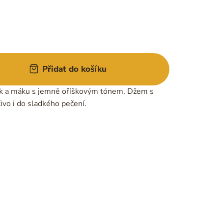
Přidat do košíku
ěk a máku s jemně oříškovým tónem. Džem s
čivo i do sladkého pečení.