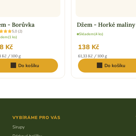
m - Borůvka
Džem - Horké maliny
ěrné
5,0 (2)
Skladem
(4 ks)
ocení
adem
(1 ks)
uktu
8 Kč
138 Kč
ná
Měrná
3 Kč / 100 g
61,33 Kč / 100 g
iček.
:
cena:
Do košíku
Do košíku
VYBÍRÁME PRO VÁS
Sirupy