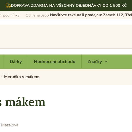
DOPRAVA ZDARMA NA VŠECHNY OBJEDNÁVKY OD 1 500 KČ
Navštivte také naši prodejnu: Zámek 112, Tř
í podmínky
Ochrana osobních údajů
Dárky
Hodnocení obchodu
Značky
 - Meruňka s mákem
s mákem
 Mazelova