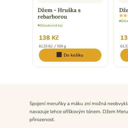
Džem - Hruška s
Dže
Prům
rebarborou
hodn
Skl
prod
Skladem
(4 ks)
je
5,0
z
138 Kč
13
5
hvězd
Měrná
Měr
61,33 Kč / 100 g
61,3
cena:
cena
Do košíku
Spojení meruňky a máku zní možná neobvykle,
navazuje lehce oříškovým tónem. Džem Meruňka
přirozenost.