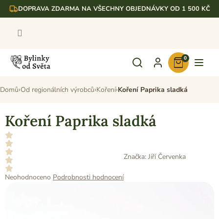
Přejít
DOPRAVA ZDARMA NA VŠECHNY OBJEDNÁVKY OD 1 500 KČ
na
obsah
0
Nákupní
košík
Domů
Od regionálních výrobců
Koření
Koření Paprika sladká
Koření Paprika sladká
Značka:
Jiří Červenka
Průměrné
Neohodnoceno
Podrobnosti hodnocení
hodnocení
produktu
je
0,0