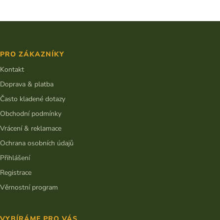
Z
á
p
PRO ZÁKAZNÍKY
a
t
Kontakt
í
Doprava & platba
Často kladené dotazy
Obchodní podmínky
Vrácení & reklamace
Ochrana osobních údajů
Přihlášení
Registrace
Věrnostní program
VYBÍRÁME PRO VÁS