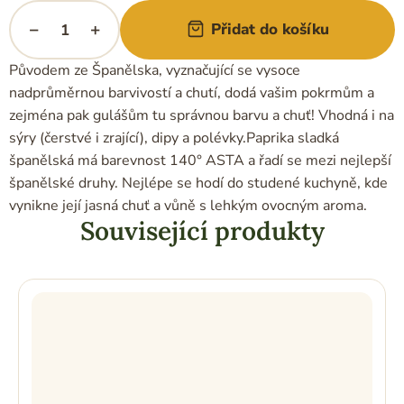
−
+
Přidat do košíku
Původem ze Španělska, vyznačující se vysoce
nadprůměrnou barvivostí a chutí, dodá vašim pokrmům a
zejména pak gulášům tu správnou barvu a chuť! Vhodná i na
sýry (čerstvé i zrající), dipy a polévky.Paprika sladká
španělská má barevnost 140° ASTA a řadí se mezi nejlepší
španělské druhy. Nejlépe se hodí do studené kuchyně, kde
vynikne její jasná chuť a vůně s lehkým ovocným aroma.
Související produkty