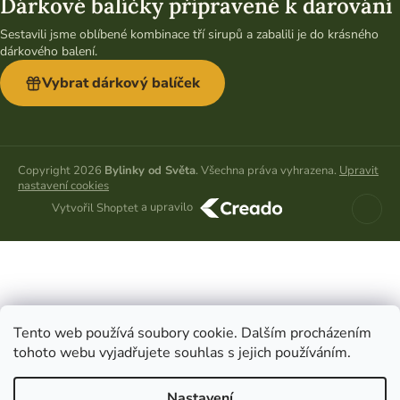
Dárkové balíčky připravené k darování
Sestavili jsme oblíbené kombinace tří sirupů a zabalili je do krásného
dárkového balení.
Vybrat dárkový balíček
Copyright 2026
Bylinky od Světa
. Všechna práva vyhrazena.
Upravit
nastavení cookies
a upravilo
Vytvořil Shoptet
Tento web používá soubory cookie. Dalším procházením
tohoto webu vyjadřujete souhlas s jejich používáním.
Nastavení