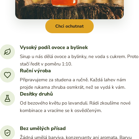
Chci ochutnat
Vysoký podíl ovoce a bylinek
Sirup u nás dělá ovoce a bylinky, ne voda s cukrem. Proto
stačí ředit v poměru 1:10.
Ruční výroba
Připravujeme za studena a ručně. Každá lahev nám
projde rukama zhruba osmkrát, než se vydá k vám.
Desítky druhů
Od bezového květu po levanduli. Rádi zkoušíme nové
kombinace a vracíme se k osvědčeným.
Bez umělých přísad
Žádná umělá barviva, konzervanty ani aromata. Barvu