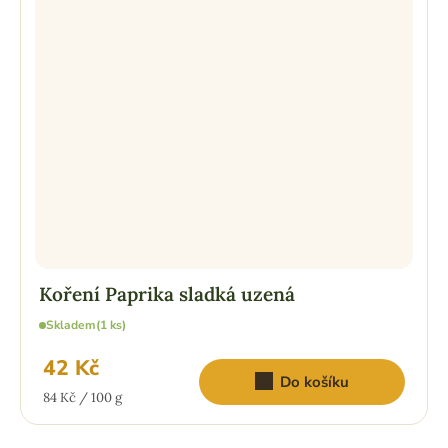
Koření Paprika sladká uzená
Skladem
(1 ks)
42 Kč
Do košíku
Měrná
84 Kč / 100 g
cena: