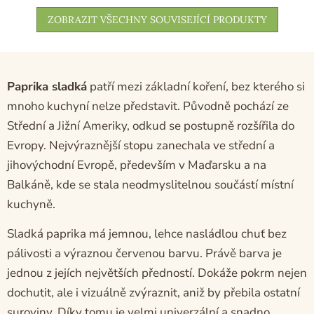
ZOBRAZIT VŠECHNY SOUVISEJÍCÍ PRODUKTY
Paprika sladká
patří mezi základní koření, bez kterého si
mnoho kuchyní nelze představit. Původně pochází ze
Střední a Jižní Ameriky, odkud se postupně rozšířila do
Evropy. Nejvýraznější stopu zanechala ve střední a
jihovýchodní Evropě, především v Maďarsku a na
Balkáně, kde se stala neodmyslitelnou součástí místní
kuchyně.
Sladká paprika má jemnou, lehce nasládlou chuť bez
pálivosti a výraznou červenou barvu. Právě barva je
jednou z jejích největších předností. Dokáže pokrm nejen
dochutit, ale i vizuálně zvýraznit, aniž by přebila ostatní
suroviny. Díky tomu je velmi univerzální a snadno