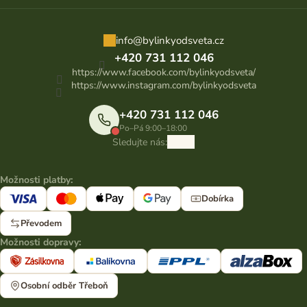
info
@
bylinkyodsveta.cz
+420 731 112 046
https://www.facebook.com/bylinkyodsveta/
https://www.instagram.com/bylinkyodsveta
+420 731 112 046
Po–Pá 9:00–18:00
Sledujte nás:
Možnosti platby:
Dobírka
Převodem
Možnosti dopravy:
Osobní odběr Třeboň