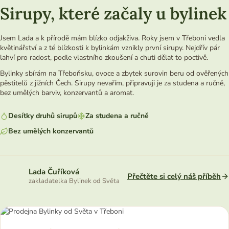
Sirupy, které začaly u bylinek
Jsem Lada a k přírodě mám blízko odjakživa. Roky jsem v Třeboni vedla
květinářství a z té blízkosti k bylinkám vznikly první sirupy. Nejdřív pár
lahví pro radost, podle vlastního zkoušení a chuti dělat to poctivě.
Bylinky sbírám na Třeboňsku, ovoce a zbytek surovin beru od ověřených
pěstitelů z jižních Čech. Sirupy nevařím, připravuji je za studena a ručně,
bez umělých barviv, konzervantů a aromat.
Desítky druhů sirupů
Za studena a ručně
Bez umělých konzervantů
Lada Čuříková
Přečtěte si celý náš příběh
zakladatelka Bylinek od Světa