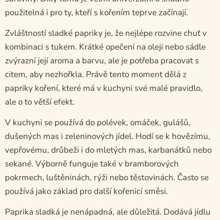
použitelná i pro ty, kteří s kořením teprve začínají.
Zvláštností sladké papriky je, že nejlépe rozvine chuť v
kombinaci s tukem. Krátké opečení na oleji nebo sádle
zvýrazní její aroma a barvu, ale je potřeba pracovat s
citem, aby nezhořkla. Právě tento moment dělá z
papriky koření, které má v kuchyni své malé pravidlo,
ale o to větší efekt.
V kuchyni se používá do polévek, omáček, gulášů,
dušených mas i zeleninových jídel. Hodí se k hovězímu,
vepřovému, drůbeži i do mletých mas, karbanátků nebo
sekané. Výborně funguje také v bramborových
pokrmech, luštěninách, rýži nebo těstovinách. Často se
používá jako základ pro další kořenicí směsi.
Paprika sladká je nenápadná, ale důležitá. Dodává jídlu