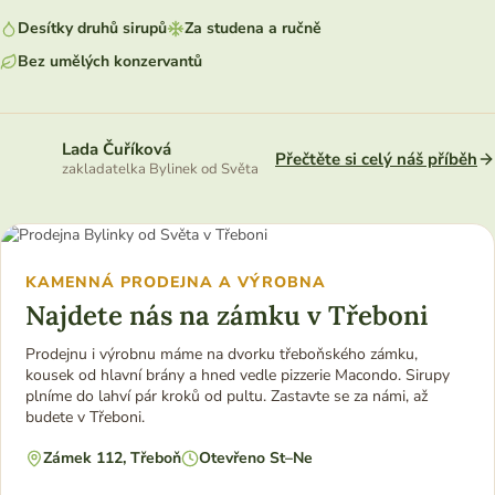
Desítky druhů sirupů
Za studena a ručně
Bez umělých konzervantů
Lada Čuříková
Přečtěte si celý náš příběh
zakladatelka Bylinek od Světa
KAMENNÁ PRODEJNA A VÝROBNA
Najdete nás na zámku v Třeboni
Prodejnu i výrobnu máme na dvorku třeboňského zámku,
kousek od hlavní brány a hned vedle pizzerie Macondo. Sirupy
plníme do lahví pár kroků od pultu. Zastavte se za námi, až
budete v Třeboni.
Zámek 112, Třeboň
Otevřeno St–Ne