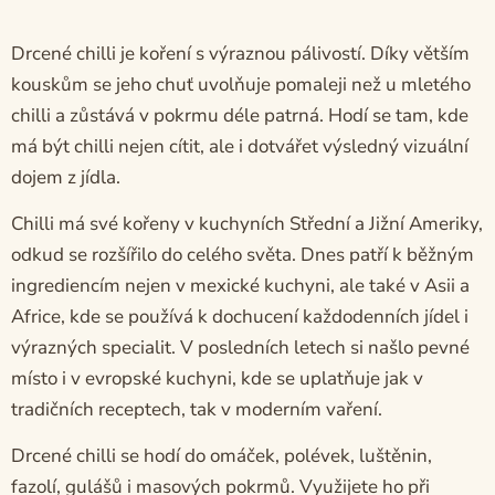
Drcené chilli je koření s výraznou pálivostí. Díky větším
kouskům se jeho chuť uvolňuje pomaleji než u mletého
chilli a zůstává v pokrmu déle patrná. Hodí se tam, kde
má být chilli nejen cítit, ale i dotvářet výsledný vizuální
dojem z jídla.
Chilli má své kořeny v kuchyních Střední a Jižní Ameriky,
odkud se rozšířilo do celého světa. Dnes patří k běžným
ingrediencím nejen v mexické kuchyni, ale také v Asii a
Africe, kde se používá k dochucení každodenních jídel i
výrazných specialit. V posledních letech si našlo pevné
místo i v evropské kuchyni, kde se uplatňuje jak v
tradičních receptech, tak v moderním vaření.
Drcené chilli se hodí do omáček, polévek, luštěnin,
fazolí, gulášů i masových pokrmů. Využijete ho při