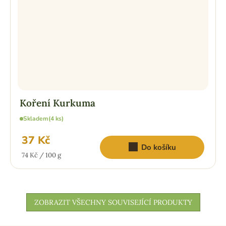
Koření Kurkuma
Skladem
(4 ks)
37 Kč
Do košíku
Měrná
74 Kč / 100 g
cena:
ZOBRAZIT VŠECHNY SOUVISEJÍCÍ PRODUKTY