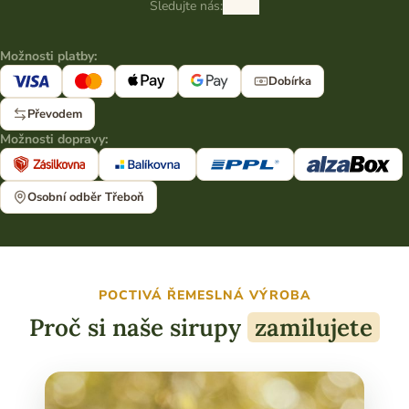
Sledujte nás:
Možnosti platby:
Dobírka
Převodem
Možnosti dopravy:
Osobní odběr Třeboň
POCTIVÁ ŘEMESLNÁ VÝROBA
Proč si naše sirupy
zamilujete