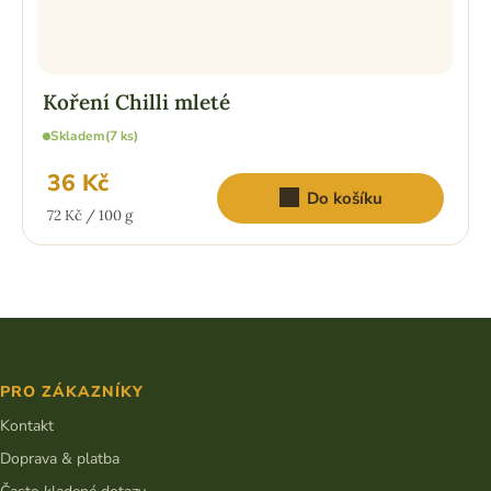
Koření Chilli mleté
Skladem
(7 ks)
36 Kč
Do košíku
Měrná
72 Kč / 100 g
cena:
Z
á
p
PRO ZÁKAZNÍKY
a
t
Kontakt
í
Doprava & platba