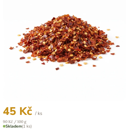
z
5
hvězdiček.
45 Kč
/ ks
Měrná
90 Kč / 100 g
cena:
Skladem
(1 ks)