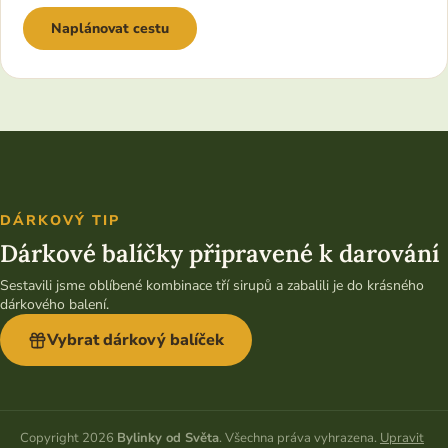
Naplánovat cestu
DÁRKOVÝ TIP
Dárkové balíčky připravené k darování
Sestavili jsme oblíbené kombinace tří sirupů a zabalili je do krásného
dárkového balení.
Vybrat dárkový balíček
Copyright 2026
Bylinky od Světa
. Všechna práva vyhrazena.
Upravit