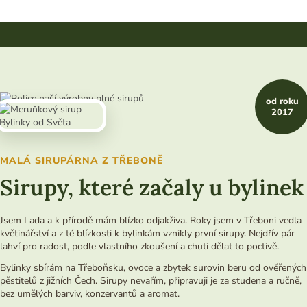
od roku
2017
MALÁ SIRUPÁRNA Z TŘEBONĚ
Sirupy, které začaly u bylinek
Jsem Lada a k přírodě mám blízko odjakživa. Roky jsem v Třeboni vedla
květinářství a z té blízkosti k bylinkám vznikly první sirupy. Nejdřív pár
lahví pro radost, podle vlastního zkoušení a chuti dělat to poctivě.
Bylinky sbírám na Třeboňsku, ovoce a zbytek surovin beru od ověřených
pěstitelů z jižních Čech. Sirupy nevařím, připravuji je za studena a ručně,
bez umělých barviv, konzervantů a aromat.