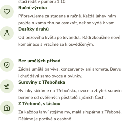
stačí ředit v poměru 1:10.
Ruční výroba
Připravujeme za studena a ručně. Každá lahev nám
projde rukama zhruba osmkrát, než se vydá k vám.
Desítky druhů
Od bezového květu po levanduli. Rádi zkoušíme nové
kombinace a vracíme se k osvědčeným.
Bez umělých přísad
Žádná umělá barviva, konzervanty ani aromata. Barvu
i chuť dává samo ovoce a bylinky.
Suroviny z Třeboňska
Bylinky sbíráme na Třeboňsku, ovoce a zbytek surovin
bereme od ověřených pěstitelů z jižních Čech.
Z Třeboně, s láskou
Za každou lahví stojíme my, malá sirupárna z Třeboně.
Děláme je poctivě a osobně.