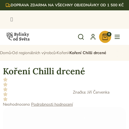
Přejít
DOPRAVA ZDARMA NA VŠECHNY OBJEDNÁVKY OD 1 500 KČ
na
obsah
0
Nákupní
košík
Domů
Od regionálních výrobců
Koření
Koření Chilli drcené
Koření Chilli drcené
Značka:
Jiří Červenka
Průměrné
Neohodnoceno
Podrobnosti hodnocení
hodnocení
produktu
je
0,0