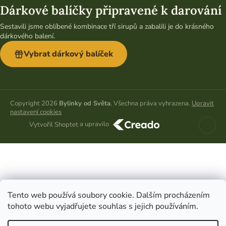
Dárkové balíčky připravené k darování
Sestavili jsme oblíbené kombinace tří sirupů a zabalili je do krásného
dárkového balení.
Vybrat dárkový balíček
Copyright 2026
Bylinky od Světa
. Všechna práva vyhrazena.
Upravit
nastavení cookies
a upravilo
Vytvořil Shoptet
Tento web používá soubory cookie. Dalším procházením
tohoto webu vyjadřujete souhlas s jejich používáním.