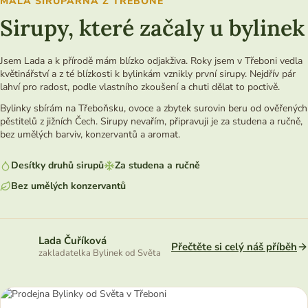
MALÁ SIRUPÁRNA Z TŘEBONĚ
Sirupy, které začaly u bylinek
Jsem Lada a k přírodě mám blízko odjakživa. Roky jsem v Třeboni vedla
květinářství a z té blízkosti k bylinkám vznikly první sirupy. Nejdřív pár
lahví pro radost, podle vlastního zkoušení a chuti dělat to poctivě.
Bylinky sbírám na Třeboňsku, ovoce a zbytek surovin beru od ověřených
pěstitelů z jižních Čech. Sirupy nevařím, připravuji je za studena a ručně,
bez umělých barviv, konzervantů a aromat.
Desítky druhů sirupů
Za studena a ručně
Bez umělých konzervantů
Lada Čuříková
Přečtěte si celý náš příběh
zakladatelka Bylinek od Světa