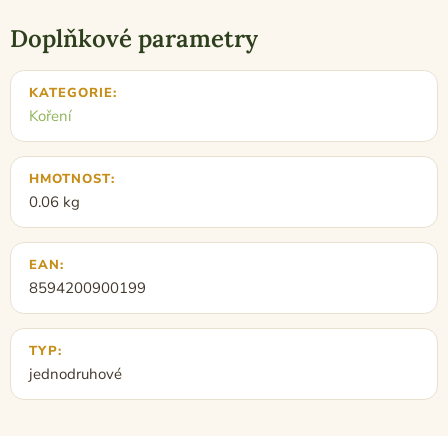
Doplňkové parametry
KATEGORIE
:
Koření
HMOTNOST
:
0.06 kg
EAN
:
8594200900199
TYP
:
jednodruhové