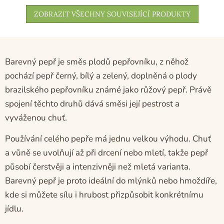
ZOBRAZIT VŠECHNY SOUVISEJÍCÍ PRODUKTY
Barevný pepř je směs plodů pepřovníku, z něhož
pochází pepř černý, bílý a zelený, doplněná o plody
brazilského pepřovníku známé jako růžový pepř. Právě
spojení těchto druhů dává směsi její pestrost a
vyváženou chuť.
Používání celého pepře má jednu velkou výhodu. Chuť
a vůně se uvolňují až při drcení nebo mletí, takže pepř
působí čerstvěji a intenzivněji než mletá varianta.
Barevný pepř je proto ideální do mlýnků nebo hmoždíře,
kde si můžete sílu i hrubost přizpůsobit konkrétnímu
jídlu.