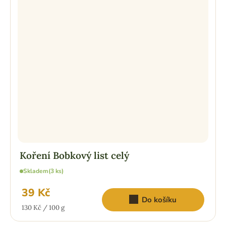
Koření Bobkový list celý
Skladem
(3 ks)
39 Kč
Do košíku
Měrná
130 Kč / 100 g
cena: