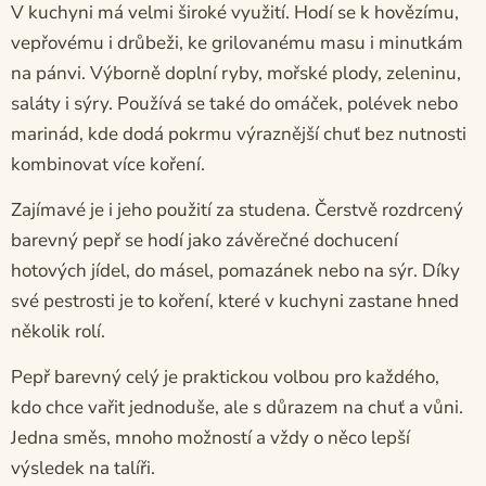
V kuchyni má velmi široké využití. Hodí se k hovězímu,
vepřovému i drůbeži, ke grilovanému masu i minutkám
na pánvi. Výborně doplní ryby, mořské plody, zeleninu,
saláty i sýry. Používá se také do omáček, polévek nebo
marinád, kde dodá pokrmu výraznější chuť bez nutnosti
kombinovat více koření.
Zajímavé je i jeho použití za studena. Čerstvě rozdrcený
barevný pepř se hodí jako závěrečné dochucení
hotových jídel, do másel, pomazánek nebo na sýr. Díky
své pestrosti je to koření, které v kuchyni zastane hned
několik rolí.
Pepř barevný celý je praktickou volbou pro každého,
kdo chce vařit jednoduše, ale s důrazem na chuť a vůni.
Jedna směs, mnoho možností a vždy o něco lepší
výsledek na talíři.