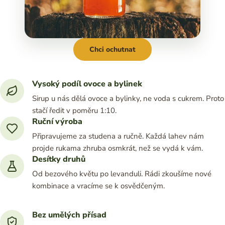
Chci ochutnat
Vysoký podíl ovoce a bylinek
Sirup u nás dělá ovoce a bylinky, ne voda s cukrem. Proto
stačí ředit v poměru 1:10.
Ruční výroba
Připravujeme za studena a ručně. Každá lahev nám
projde rukama zhruba osmkrát, než se vydá k vám.
Desítky druhů
Od bezového květu po levanduli. Rádi zkoušíme nové
kombinace a vracíme se k osvědčeným.
Bez umělých přísad