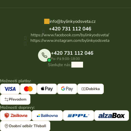
info
@
bylinkyodsveta.cz
+420 731 112 046
https://www.facebook.com/bylinkyodsveta/
https://www.instagram.com/bylinkyodsveta
+420 731 112 046
Po–Pá 9:00–18:00
Sledujte nás:
Možnosti platby:
Dobírka
Převodem
Možnosti dopravy:
Osobní odběr Třeboň