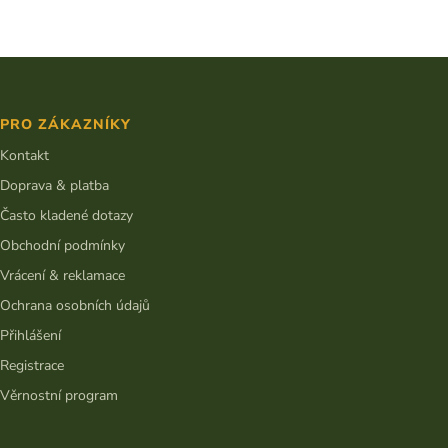
Z
á
p
PRO ZÁKAZNÍKY
a
t
Kontakt
í
Doprava & platba
Často kladené dotazy
Obchodní podmínky
Vrácení & reklamace
Ochrana osobních údajů
Přihlášení
Registrace
Věrnostní program