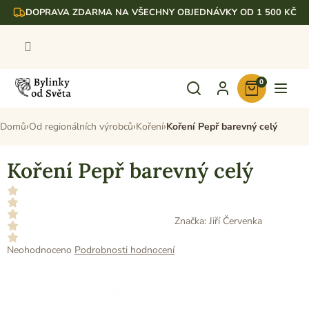
Přejít
DOPRAVA ZDARMA NA VŠECHNY OBJEDNÁVKY OD 1 500 KČ
na
obsah
0
Nákupní
košík
Domů
Od regionálních výrobců
Koření
Koření Pepř barevný celý
Koření Pepř barevný celý
Značka:
Jiří Červenka
Průměrné
Neohodnoceno
Podrobnosti hodnocení
hodnocení
produktu
je
0,0