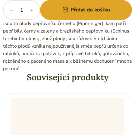
−
+
Přidat do košíku
Jsou to plody pepřovníku černého (Piper niger), kam patří
pepř bílý, černý a zelený a brazilského pepřovníku (Schinus
terebinthifolius), jehož plody jsou růžové. Smícháním
těchto plodů vzniká nejpoužívanější směs pepřů určená do
mlýnků, omáček a polévek, k přípravě bifteků, grilovaného,
rožněného a pečeného masa a k běžnému dochucení mnoha
pokrmů.
Související produkty