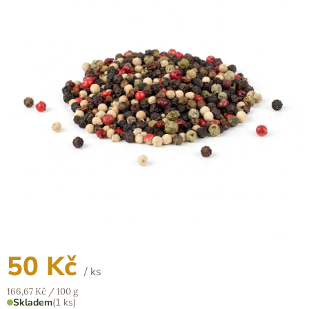
z
5
hvězdiček.
50 Kč
/ ks
Měrná
166,67 Kč / 100 g
cena:
Skladem
(1 ks)