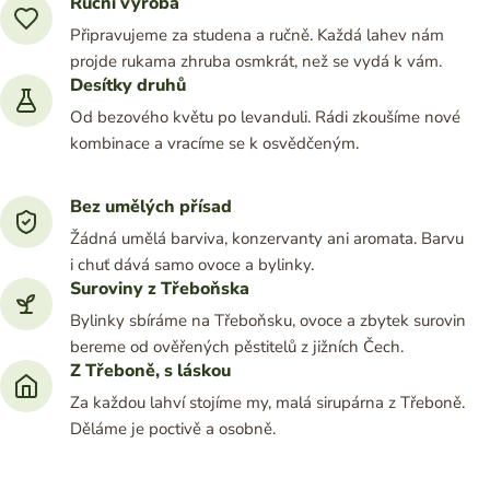
Ruční výroba
Připravujeme za studena a ručně. Každá lahev nám
projde rukama zhruba osmkrát, než se vydá k vám.
Desítky druhů
Od bezového květu po levanduli. Rádi zkoušíme nové
kombinace a vracíme se k osvědčeným.
Bez umělých přísad
Žádná umělá barviva, konzervanty ani aromata. Barvu
i chuť dává samo ovoce a bylinky.
Suroviny z Třeboňska
Bylinky sbíráme na Třeboňsku, ovoce a zbytek surovin
bereme od ověřených pěstitelů z jižních Čech.
Z Třeboně, s láskou
Za každou lahví stojíme my, malá sirupárna z Třeboně.
Děláme je poctivě a osobně.