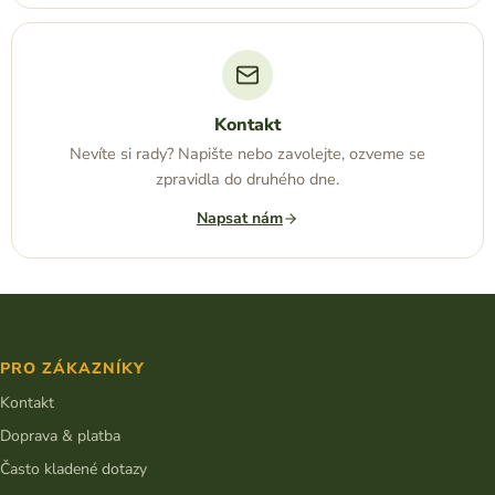
Kontakt
Nevíte si rady? Napište nebo zavolejte, ozveme se
zpravidla do druhého dne.
Napsat nám
Z
á
p
PRO ZÁKAZNÍKY
a
t
Kontakt
í
Doprava & platba
Často kladené dotazy