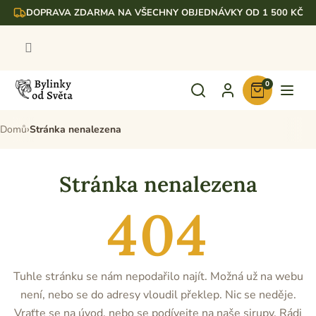
Přejít
DOPRAVA ZDARMA NA VŠECHNY OBJEDNÁVKY OD 1 500 KČ
na
obsah
0
Nákupní
košík
Domů
Stránka nenalezena
Stránka nenalezena
404
Tuhle stránku se nám nepodařilo najít. Možná už na webu
není, nebo se do adresy vloudil překlep. Nic se neděje.
Vraťte se na úvod, nebo se podívejte na naše sirupy. Rádi