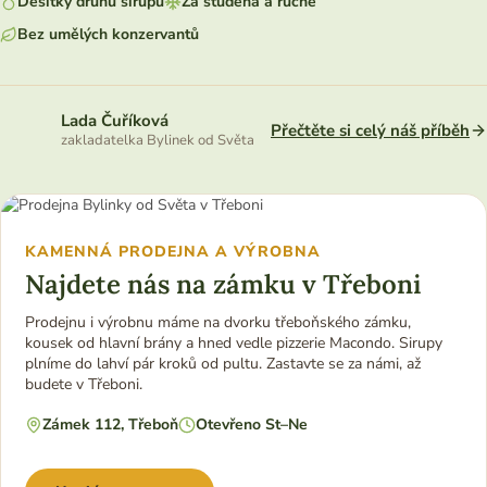
Desítky druhů sirupů
Za studena a ručně
Bez umělých konzervantů
Lada Čuříková
Přečtěte si celý náš příběh
zakladatelka Bylinek od Světa
KAMENNÁ PRODEJNA A VÝROBNA
Najdete nás na zámku v Třeboni
Prodejnu i výrobnu máme na dvorku třeboňského zámku,
kousek od hlavní brány a hned vedle pizzerie Macondo. Sirupy
plníme do lahví pár kroků od pultu. Zastavte se za námi, až
budete v Třeboni.
Zámek 112, Třeboň
Otevřeno St–Ne