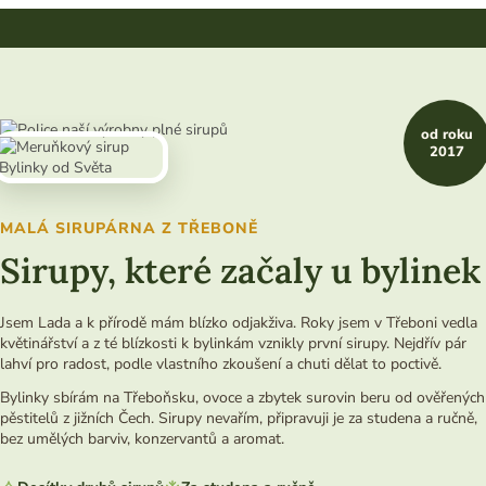
od roku
2017
MALÁ SIRUPÁRNA Z TŘEBONĚ
Sirupy, které začaly u bylinek
Jsem Lada a k přírodě mám blízko odjakživa. Roky jsem v Třeboni vedla
květinářství a z té blízkosti k bylinkám vznikly první sirupy. Nejdřív pár
lahví pro radost, podle vlastního zkoušení a chuti dělat to poctivě.
Bylinky sbírám na Třeboňsku, ovoce a zbytek surovin beru od ověřených
pěstitelů z jižních Čech. Sirupy nevařím, připravuji je za studena a ručně,
bez umělých barviv, konzervantů a aromat.