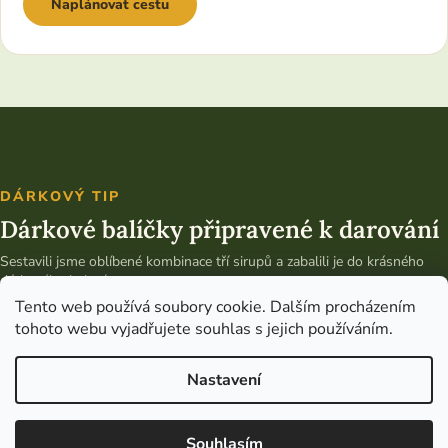
Naplánovat cestu
DÁRKOVÝ TIP
Dárkové balíčky připravené k darování
Sestavili jsme oblíbené kombinace tří sirupů a zabalili je do krásného
dárkového balení.
Tento web používá soubory cookie. Dalším procházením
Vybrat dárkový balíček
tohoto webu vyjadřujete souhlas s jejich používáním.
Nastavení
Copyright 2026
Bylinky od Světa
. Všechna práva vyhrazena.
Upravit
nastavení cookies
Souhlasím